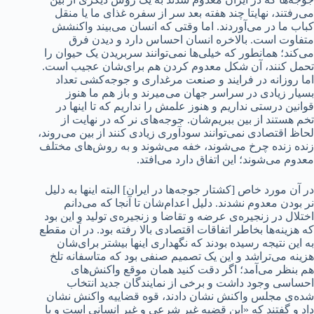
می‌رفتند، نهایتا چند هفته بعد سر از سفره غذای ما یا منقل
کباب ما در می‌آوردند. اما وقتی که انسان می‌بیند واکنشش
متفاوت است. بالاخره انسان احساس دارد و دیدن فرق
می‌کند؛ همانطور که خیلی‌ها نمی‌توانند سربریدن یک حیوان را
تحمل کنند، آن شکل معدوم کردن هم برای‌شان عجیب است.
اما روزانه در فرایند و صنعت مرغداری و جوجه‌کشی تعداد
بسیار زیادی در سراسر جهان می‌میرند و باز هم ما هنوز
قوانین درستی نداریم و هنوز علمش را نداریم که تا اینها در
تخم هستند از بین ببریم‌شان. جوجه‌های نر که در نهایت از
لحاظ اقتصادی نمی‌توانند سودآوری زیادی کنند از بین می‌روند،
زنده زنده چرخ می‌شوند، خفه می‌شوند و به روش‌های مختلف
معدوم می‌شوند؛ این اتفاق دارد می‌افتد.
در آن مورد خاص [کشتار جوجه‌ها در ایران] البته اینها به دلیل
نر بودن معدوم نشدند. دلیل اعدام‌شان تا آنجا که می‌دانم
اختلال در زنجیره‌ی عرضه و تقاضا و زنجیره‌ی تولید و این بود
که هزینه‌ها بخاطر اتفاقات اقتصادی بالا رفته بود. در آن مقطع
به این نتیجه رسیده بودند که نگهداری اینها بیشتر برای‌شان
هزینه می‌تراشد و این یک تصمیم صنفی بود که متاسفانه تلخ
هم بنظر می‌آمد؛ اگر دقت کنید همان موقع واکنش‌های
احساسی وجود داشت و برخی از نمایندگان جدید انتخاب
شده‌ی مجلس واکنش‌ نشان دادند، قوه قضاییه واکنش نشان
داد و گفتند که «این قضیه غیر شرعی و غیر انسانی است و با