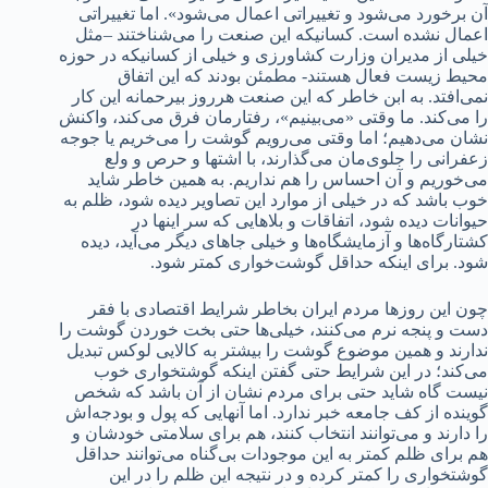
آن برخورد می‌شود و تغییراتی اعمال می‌شود». اما تغییراتی
اعمال نشده است. کسانیکه این صنعت را می‌شناختند –مثل
خیلی از مدیران وزارت کشاورزی و خیلی از کسانیکه در حوزه
محیط زیست فعال هستند- مطمئن بودند که این اتفاق
نمی‌افتد. به ابن خاطر که این صنعت هرروز بیرحمانه این کار
را می‌کند. ما وقتی «می‌بینیم»، رفتارمان فرق می‌کند، واکنش
نشان می‌دهیم؛ اما وقتی می‌رویم گوشت را می‌خریم یا جوجه
زعفرانی را جلوی‌مان می‌گذارند، با اشتها و حرص و ولع
می‌خوریم و آن احساس را هم نداریم. به همین خاطر شاید
خوب باشد که در خیلی از موارد این تصاویر دیده شود، ظلم به
حیوانات دیده شود، اتفاقات و بلاهایی که سر اینها در
کشتارگاه‌ها و آزمایشگاه‌ها و خیلی جاهای دیگر می‌آید، دیده
شود. برای اینکه حداقل گوشت‌خواری کمتر شود.
چون این روزها مردم ایران بخاطر شرایط اقتصادی با فقر
دست و پنجه نرم می‌کنند، خیلی‌ها حتی بخت خوردن گوشت را
ندارند و همین موضوع گوشت را بیشتر به کالایی لوکس تبدیل
می‌کند؛ در این شرایط حتی گفتن اینکه گوشتخواری خوب
نیست گاه شاید حتی برای مردم نشان از آن باشد که شخص
گوینده از کف جامعه خبر ندارد. اما آنهایی که پول و بودجه‌اش
را دارند و می‌توانند انتخاب کنند، هم برای سلامتی خودشان و
هم برای ظلم کمتر به این موجودات بی‌گناه می‌توانند حداقل
گوشتخواری را کمتر کرده و در نتیجه این ظلم را در این