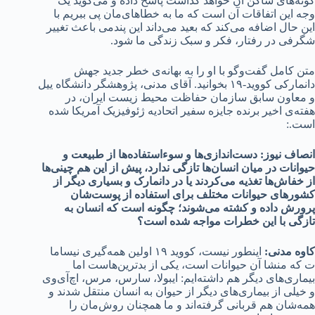
گونه‌های ساکن آن خواهد گذاشت پاسخ داده و می‌گوید یک
وجه این اتفاقات آن است که ما به خطاهای‌مان پی ببریم با
این حال اضافه می‌کند که بعید می‌داند این پندمی باعث تغییر
شگرفی در رفتار، فکر و سبک زندگی ما شود.
متن کامل گفت‌وگو با او را به بهانه‌ی خطر جدید جهش
دانمارکی کووید-۱۹ بخوانید. آقای مدنی، پژوهشگر دانشگاه ییل
و معاون سابق سازمان حفاظت محیط زیست ایران، در
هفته‌ی اخیر برنده جایزه سفیر اتحادیه ژئوفیزیک آمریکا شده
است.:
انصاف نیوز: دست‌اندازی‌ها و سوءاستفاده‌ها از طبیعت و
حیوانات در میان انسان‌ها تازگی ندارد، پیش از این هم چینی‌ها
از خفاش‌ها تغذیه می‌کردند یا در دانمارک و بسیاری دیگر از
کشورهای حیوانات مختلف برای استفاده از پوست‌شان
پرورش داده و کشته می‌شوند؛ چگونه است که انسان به
تازگی با این خطرات مواجه شده است؟
کاوه مدنی:
اینطور نیست، کووید ۱۹ اولین همه‌گیری نیساما
ت که منشا آن حیوانات است، یکی از بدترین‌هاست اما
بیماری‌های دیگر هم داشته‌ایم: ایبولا، سارس، مرس، اچ‌آی‌وی
و خیلی از بیماری‌های دیگر از حیوان به انسان منتقل شدند و
همه‌شان هم قربانی گرفته‌اند و ما همچنان روش‌مان را