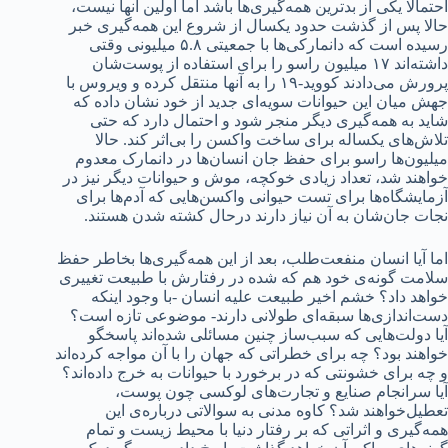
احتمالا یکی از بدترین همه‌گیری‌ها باشد اما اولین آنها نیست،
حالا پس از گذشت حدود یکسال از شروع این همه‌گیری خبر
رسیده است که دانمارکی‌ها با جمعیتی ۵.۸ میلیونی وقتی
داشته‌اند ۱۷ میلیون راسو را برای استفاده از پوست‌شان
پرورش می‌دادند کووید-۱۹ را به آنها منتقل کرده و ویروس با
جهش میان این حیوانات سویه‌ای جدید از خود نشان داده که
شاید به همه‌گیری دیگر منجر شود و احتمال دارد که حتی
تلاش‌های یکساله برای ساخت واکسن را بی‌اثر کند. حالا
میلیون‌ها راسو برای حفظ جان انسان‌ها در دانمارک معدوم
خواهند شد، تعداد زیادی خوکچه، موش و حیوانات دیگر نیز در
آزمایشگاه‌ها برای تست حیوانی واکسن‌هایی که آدم‌ها برای
نجات‌ جان‌شان به آن نیاز دارند درحال کشته شدن هستند.
اما آیا انسان منفعت‌طلب، بعد از این همه‌گیری‌ها بخاطر حفظ
سلامت گونه‌ی خود هم که شده در رفتارش با طبیعت تغییری
خواهد داد؟ خشم اخیر طبیعت علیه انسان -با وجود اینکه
دست‌اندازی‌ها سبقه‌ای طولانی دارند- موضوعی تازه است؟
آیا دولت‌هایی که سبب‌ساز چنین مسائلی شده‌اند پاسخگو
خواهند بود؟ چه برای خطراتی که جهان را با آن مواجه کرده‌اند
و چه برای خشونتی که در برخورد با حیوانات به خرج داده‌اند؟
آیا سرانجام صنایع و تجارت‌های لوکسی چون پوست،
تعطیل‌خواهند شد؟ کاوه مدنی به سوالاتی درباره‌ی این
همه‌گیری و اثراتی که بر رفتار دنیا با محیط زیست و تمام