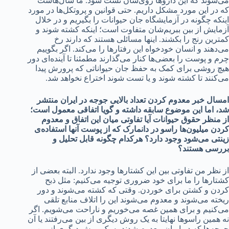
می‌شوند که این داروها روی‌شان تست شود. ما سال‌هاست
که در این مورد مشکل داریم. حتی قوانین و پروتکل‌ها در مورد
اینکه چگونه در آزمایشگاه جان حیوانات را بگیریم و در خلال
آزمایش از بین ببریم‌شان متفاوت است؛ اینکه کشته شوند و
کمترین رنج را بکشند. اینها مسائلی هستند که دارند رخ
می‌دهند و انسان خودخواه این رفتارها را می‌کند. اگر بگوییم
چرم و پوست را بعضی‌ها کنار می‌گذارند مطمئنا تا آینده‌ای دور
هیچ روشی برای کمک به حفظ جان حیواناتی که پرورش پیدا
می‌کنند تا کشته شوند و یا تست شوند اختراع نخواهد شد.
امسال خبر معدوم کردن تعداد بالایی جوجه در ایران منتشر
شد، اما این موضوع سابقه داشته و گویا اتفاقی معمول است؛
از منظر حقوق حیوانات آیا تفاوتی میان این اتفاق و معدوم
کردن میلیون‌ها راسو در دانمارک که از پوست آنها استفاده‌ی
زینتی می‌شود وجود دارد؟ هرکدام چگونه قابل تحلیل و
بررسی هستند؟
از نظر من تفاوتی بین این کشتارها وجود ندارد. البته بعضی از
کشتارها را ما برای خود ضروری توجیه می‌کنیم: مثل ذبح
کردن و کشتن برای خوردن. وقتی که کشته می‌شوند و دور
ریخته می‌شوند و معدوم می‌شوند این را اتلاف منابع تلقی
می‌کنیم و برای همین غصه می‌خوریم و ناراحت می‌شویم. اگر
نه همین راسوها نهایتا به یک روش دیگری از بین می‌رفتند یا آن
جوجه‌ها که در ایران معدوم شدند به یک روش دیگری از بین