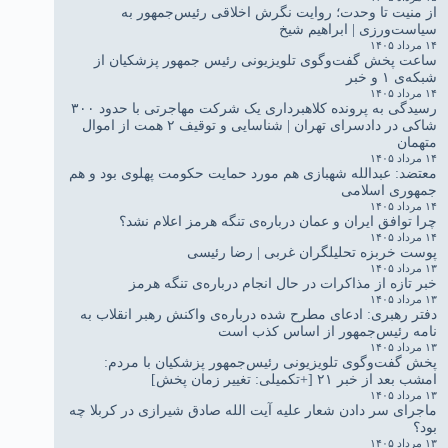
از منیت تا وحدت؛ روایت نگرش اخلاقی رئیس‌جمهور به
سیاست‌ورزی | ابراهیم شیخ
۱۴ مرداد ۱۴۰۵
ساعت پخش گفت‌وگوی تلویزیونی رئیس جمهور پزشکیان از
شبکه‌ی ۱ و خبر
۱۴ مرداد ۱۴۰۵
رسیدگی به پرونده کلاهبرداری یک شرکت مهاجرتی با حدود ۳۰۰
شاکی در دادسرای تهران | شناسایی و توقیف ۲ همت از اموال
متهمان
۱۴ مرداد ۱۴۰۵
معتضد: عبدالله شهبازی هم مورد حمایت حکومت پهلوی بود و هم
جمهوری اسلامی
۱۴ مرداد ۱۴۰۵
چرا توافق ایران و عمان درباره‌ی تنگه هرمز اعلام نشد؟
۱۴ مرداد ۱۴۰۵
پوست خربزه تحلیلگران غربی | رضا رئیسی
۱۳ مرداد ۱۴۰۵
خبر تازه از مذاکرات در حال انجام درباره‌ی تنگه هرمز
۱۳ مرداد ۱۴۰۵
دفتر رهبری: ادعای مطرح شده درباره‌ی واکنش رهبر انقلاب به
نامه رئیس‌جمهور از اساس کذب است
۱۳ مرداد ۱۴۰۵
پخش گفت‌وگوی تلویزیونی رئیس‌جمهور پزشکیان با مردم:
امشب بعد از خبر ۲۱ [+تکمیلی: تغییر زمان پخش]
۱۳ مرداد ۱۴۰۵
ماجرای سر دادن شعار علیه آیت الله صادق شیرازی در کربلا چه
بود؟
۱۳ مرداد ۱۴۰۵