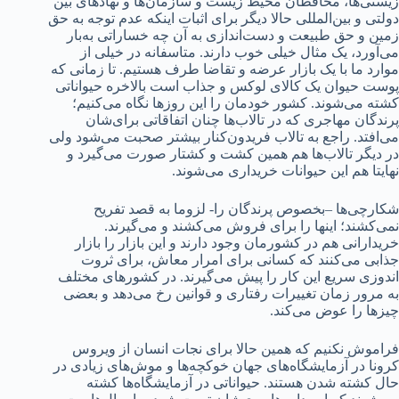
زیستی‌ها، محافظان محیط زیست و سازمان‌ها و نهادهای بین
دولتی و بین‌المللی حالا دیگر برای اثبات اینکه عدم توجه به حق
زمین و حق طبیعت و دست‌اندازی به آن چه خساراتی به‌بار
می‌آورد، یک مثال خیلی خوب دارند. متاسفانه در خیلی از
موارد ما با یک بازار عرضه و تقاضا طرف هستیم. تا زمانی که
پوست حیوان یک کالای لوکس و جذاب است بالاخره حیواناتی
کشته می‌شوند. کشور خودمان را این روزها نگاه می‌کنیم؛
پرندگان مهاجری که در تالاب‌ها چنان اتفاقاتی برای‌شان
می‌افتد. راجع به تالاب فریدون‌کنار بیشتر صحبت می‌شود ولی
در دیگر تالاب‌ها هم همین کشت و کشتار صورت می‌گیرد و
نهایتا هم این حیوانات خریداری می‌شوند.
شکارچی‌ها –بخصوص پرندگان را- لزوما به قصد تفریح
نمی‌کشند؛ اینها را برای فروش می‌کشند و می‌گیرند.
خریدارانی هم در کشورمان وجود دارند و این بازار را بازار
جذابی می‌کنند که کسانی برای امرار معاش، برای ثروت
اندوزی سریع این کار را پیش می‌گیرند. در کشورهای مختلف
به مرور زمان تغییرات رفتاری و قوانین رخ می‌دهد و بعضی
چیزها را عوض می‌کند.
فراموش نکنیم که همین حالا برای نجات انسان از ویروس
کرونا در آزمایشگاه‌های جهان خوکچه‌ها و موش‌های زیادی در
حال کشته شدن هستند. حیواناتی در آزمایشگاه‌ها کشته