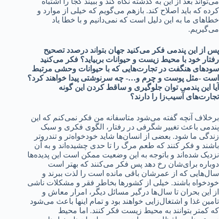
می‌تواند بعد از این به گذشته نگاه کند و ببیند کجا را اشتباه
کرده که باید اصلاح کند. بازهم می‌گویم که خیلی از موارد و
خطاهای ‌ما به این دلیل است که نمی‌دانیم و با خطا یاد
می‌گیریم.
پس از این پندمی فکر می‌کنید جهان بتواند درصدد تصحیح
رفتار خود با محیط زیست و حیوانات بربیاید؟ فکر می‌کنید
سودهای هنگفت در تجارت‌هایی که با حیوانات وحشی مرتبط
است -مثل پوست و چرم و…- چه سرنوشتی پیدا خواهند کرد؟
آیا این پندمی توان جلوگیری و ساقط کردن این گونه
تجارت‌های آسیب‌زا را دارند؟
برخلاف آنچه گفته می‌شود متاسفانه من فکر نمی‌کنم که این
پندمی باعث تغییر شگرفی در رفتار، الگوی فکری و سبک
زندگی ما شود. بعضی از انسان‌ها شاید خودخواه‌تر و تندروتر
باشند و فکر کنند که طعم مرگ را تا حدی چشیده‌اند و به آن
نزدیک شده‌اند و باتوجه به این وضعیت ممکن است این پدیده‌ها
دوباره برای‌شان رخ دهد پس فکر می‌کنند که بهتر است
سال‌هایی که از عمرشان باقی مانده است را لذت ببرند و
خودخواه باشند. خیلی از کشورها بخاطر فقر و مشکلات ناشی
از این بحران تا سال‌ها درگیر مسائل دیگر، امرار معاش و
تامین غذا و اشتغال‌زایی خواهند بود و تمام اینها باعث می‌شود
که کمتر بتوانند به محیط زیست فکر کنند. اما محیط