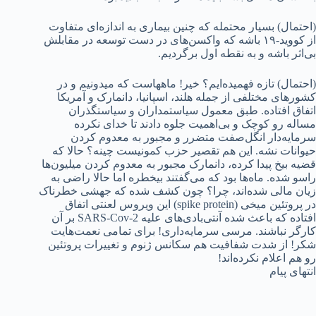
(احتمال) بسیار محتمله که چنین بیماری به اندازه‌ای متفاوت
از کووید-۱۹ باشه که واکسن‌های در دست توسعه در مقابلش
بی‌اثر باشه و به نقطه اول برگردیم.
(احتمال) تازه فهمیده‌ایم؟ خیر! ماههاست که میدونیم و در
کشورهای مختلفی از جمله هلند، اسپانیا، دانمارک و آمریکا
اتفاق افتاده. طبق معمول سیاستمداران و سیاستگذران
مساله رو کوچک و بی‌اهمیت جلوه دادند تا خدای نکرده
سرمایه‌دار انگل‌صفت متضرر و مجبور به معدوم کردن
حیوانات نشه. این هم تقصیر حزب کمونیست چینه؟ حالا که
قضیه بیخ پیدا کرده، دانمارک مجبور به معدوم کردن میلیون‌ها
راسو شده. ماه‌ها بود که می‌گفتند بیخطره اما حالا راضی به
زیان مالی شده‌اند، چرا؟ چون کشف شده که جهشی خطرناک
در پروتئین میخی (spike protein) این ویروس لعنتی اتفاق
افتاده که باعث شده آنتی‌بادی‌های علیه SARS-Cov-2 بر آن
کارگر نباشند. مرسی سرمایه‌داری! برای تمامی نعمت‌هایت
شکر! از شدت شفافیت هم سکانس ژنوم و تغییرات پروتئین
رو هم اعلام نکرده‌اند!
انتهای پیام