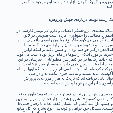
زنجیره با کوچک کردن بازار داد و ستد این موجودات کمتر
کنند.
یک رشته توییت درباره‌ی جهش ویروس:
میلاد محمدی -پژوهشگر اعصاب و دارو- در توییتر فارسی در
اینمورد مطالبی را جمع‌آوری کرده است همچنین در لایوی
اینستاگرامی می‌گوید «اگر ۱۷ میلیون راسوی دانمارک به این
ویروس مبتلا شوند و بتوانند آن را وارد طبیعت کنند ما تا
ابدالدهر درگیر خواهیم بود.» او ضمن تاکید بر اینکه اولین
خبرها درمورد ابتلای راسوها در ماه آپریل بوده است می‌گوید
که «دانمارکی‌ها در دو کنفرانس مطبوعاتی‌ اخیرشان در این
مورد اطلاعات بسیار کمی داده‌اند و بسیار «چراغ خاموش»
حرکت کرده‌اند. اما آنچه ما می‌دانیم این است که اینها از ماه
آگوست می‌دانستند و به دنیا چیزی نگفته‌اند و در طی
توالی‌یابی دریافته‌اند که نزدیک به هزار مزرعه‌ی پرورش
راسوی‌شان این جهش‌ها پخش شده است.»
محمدی پیش از این نیز در توییتر خود نوشته بود: «اون موقع
که پاندمی کووید-۱۹ شروع شد و بازار فحش و نفرین به چین
و چینیها داغ شد گفتم که مشکل فقط تغذیه یا رفتار چینی‌ها
نیست. مشکل خودخواهی و کوته‌بینی نوع بشره که کل منابع