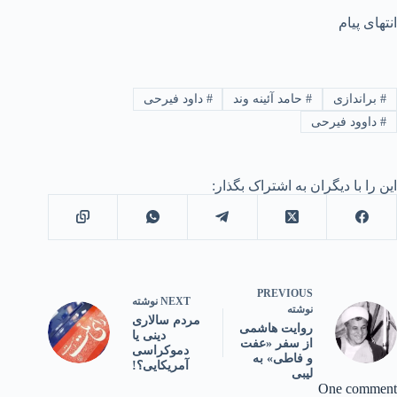
انتهای پیام
#
براندازی
#
حامد آئینه وند
#
داود فیرحی
#
داوود فیرحی
این را با دیگران به اشتراک بگذار:
PREVIOUS
NEXT
نوشته
نوشته
مردم سالاری
روایت هاشمی
دینی یا
از سفر «عفت
دموکراسی
و فاطی» به
آمریکایی؟!
لیبی
One comment