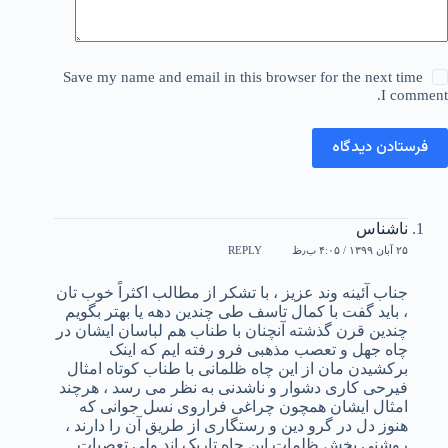
Save my name and email in this browser for the next time
I comment.
فرستادن دیدگاه
ناشناس
۲۵ آبان ۱۳۹۹ / ۴:۰۵ ب٫ظ
REPLY
جناب آئینه وند عزیز ، با تشکر از مطالب اکثراً خوب تان
، باید گفت با کمال تاسف طی چندین دهه یا بهتر بگویم
چندین قرن گذشته آنچنان با طناب هم لباسان ایشان در
چاه جهل و تعصب مذهبی فرو رفته ایم که اینک
برکشیدن مان از این چاه ظلمانی با طناب کوتاه امثال
فیرحی کاری دشوار و ناشدنی به نظر می رسد ، هرچند
امثال ایشان همچون چراغی فراروی نسل جوانی که
هنوز دل در گرو دین و رستگاری از طریق آن را دارند ،
روشنی بخش ظلمات این چاه تاریک اند ولی تعصبات