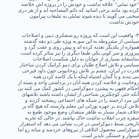
“خود نمایی” علاقه نداشت و خودش را در پروژه اش خلاصه
کرده بود مانند برخی اساتید که دائم المصاحبه اند و از هر دری
سخنی می گویند تا دیده شوند تمایلی به تبلیغات پیرامون
خودش نداشت.
۳- واقعیت این است که پروژه رو شنفکری دینی و اصلاحات
سیاسی از مشروطه به این سو به ویژه طی دو دهه گذشته
همواره از یکدیگر تغذیه کرده اند و پیش روی و عقب گرد و
پیروزی و سر کوبی یکی طبعا دیگری را نیز متاثر کرده است.
متاسفانه بسیاری از جوانان به دلیل شکست اصلاحات
سیاسی و تلاش اصلاح طلبان برای دمو کراتیک کردن ساختار
قدرت در ایران، چشم بر تلاش روحانیونی چون داود فیرحی
می بندند و با گمان اشتباه اینکه با یک کاسه کردن همه
روحانیت و خلاصه کردن همه آنان در برداشتی واحد و بسته از
احکام فقهی به پیشبرد دموکراسی در کشور کمک می کنند بی
آنکه حتی کوچکترین شناختی از ایشان داشته باشند تلاشهای
این مرد ارجمند را در شبکه های اجتماعی ریشخند کردند و
تلاش کردند بر جهره نورانی این معلم وارسته که هیچ گاه بر
خلاف شمار بسیار به ظاهر منتقدان وضع موجود طمع به
سفره چرب انقلاب نداشت خاک بپاشند. در حالی که تجربه
تاریخی بسط دموکراسی در غرب نشانی می دهد که استقرار
دموکراسی محصول ائتلافی از نیروهای خردمند و میانه رو اما
استوار و خستگی ناپذیر است.