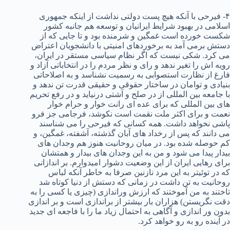
۴- فیرحی با آنکه هیچ پست دولتی نداشت از اینکه جمهوری
اسلامی در بهبود شرایط ایرانیان و توسعه هم جانبه کشور
شکست خورده است غمگین و شرمنده بود و تا جایی که از
دستش برمی آمد به برخوردهای امنیتی با دانشجویان اعتراض
می کرد. شکی نیست که اگر نظام سیاسی مستقر در ایران،
رویه اش را تغیر ندهد و رای و نظر مردم را در انتخاباتی آزاد و
فارغ از نظارت استصوابی به رسمیت نشناسد و به اصلاحاتی
بنیادی و توامان در ساختار حقوقی و حقیقی قدرت تن ندهد و
با جامعه بین المللی از در صلح و آشتی درنیاید و در رفع تحریم
های بین المللی که برای عده ای رانت خوار و حرام خوار
نعمت و برای اکثر ملت نقمت است نکوشد، فرجامی جز فرو
پاشی نخواهد داشت. همه کسانی که فیرحی را می شناسند
می دانند که پس از رخداد های آبان گذشته، آشفته، غمگین، و
کم حوصله شده بود. در میان روحانیت هنوز هم وجدان های
بیدار پیدا می شود و من به این وجدان های بیدار و همتشان
برای رهایی ایران از این وضعیت دشوار امیدوارم. بر اندازانی
که در توئیتر به این مرد نازنین صرفا به خاطر آنکه لباس
روحانیت به تن داشت در زمانی که دستش از دنیا کوتاه شد
تاختند به من آموختند که ارزش وراندازی (چیزی یا کسی را به
دقت نگریستن) هزاران بار بیشتر از براندازی است و بر اندازی
بدون ور اندازی و آگاهی به احتمال زیاد ما را با فاجعه ای جدید
در آینده رو به رو خواهد کرد.