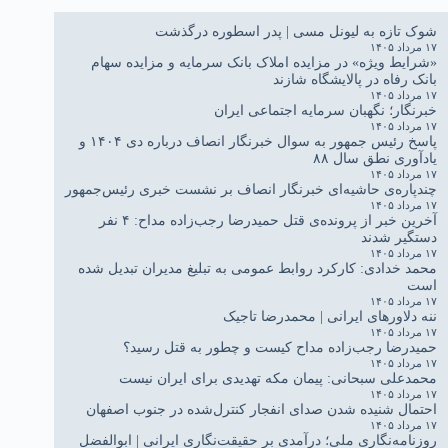
شوک تازه به لیونل مسی | پدر اسطوره درگذشت
۱۷ مرداد ۱۴۰۵
«شرایط ویژه» در مزایده املاک بانک سرمایه و مزایده سهام
بانک رفاه در پالایشگاه شازند
۱۷ مرداد ۱۴۰۵
خبرنگار؛ نگهبان سرمایه اجتماعی ایران
۱۷ مرداد ۱۴۰۵
پاسخ رئیس جمهور به سوال خبرنگار انصاف درباره دی ۱۴۰۴ و
یادآوری نطق سال ۸۸
۱۷ مرداد ۱۴۰۵
چندپاره‌ی حاشیه‌ای خبرنگار انصاف بر نشست خبری رئیس‌جمهور
۱۷ مرداد ۱۴۰۵
آخرین خبر از پرونده‌ی قتل حمیدرضا رجب‌زاده مداح: ۴ نفر
دستگیر شدند
۱۷ مرداد ۱۴۰۵
محمد خدادی: کارکرد روابط عمومی به تبلیغ مدیران تبدیل شده
است
۱۷ مرداد ۱۴۰۵
ننه دلاورهای ایرانی | محمدرضا تاجیک
۱۷ مرداد ۱۴۰۵
حمیدرضا رجب‌زاده مداح کیست و چطور به قتل رسید؟
۱۷ مرداد ۱۴۰۵
محمدعلی سبحانی: پیمان مکه تهدیدی برای ایران نیست
۱۷ مرداد ۱۴۰۵
احتمال شنیده شدن صدای انفجار کنترل‌شده در جنوب اصفهان
۱۷ مرداد ۱۴۰۵
روزنامه‌نگاری ملی؛ درآمدی بر حقیقت‌نگاری ایرانی | ابوالفضل