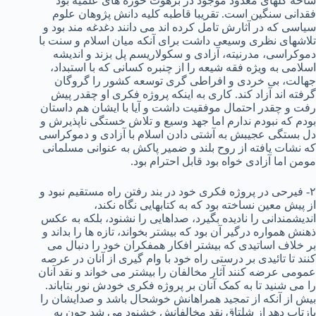
شاخه گلهای معدود موجود در برهوت حوزه های علمیه بود
فقدانی سنگین است. تقریبا قاطبه کلیه دانش پژوهان علوم
سیاسی که در آثارش تامل کرده اند می دانند دغدغه مند بود و
تلاشهای نظری وسیعی داشت برای آنکه میان اسلام و سنت با
دموکراسی، مدرنیته، آزادی و سکولاریسم پل بزند و اندیشه
اسلامی به ویژه فقه شیعه را از چنبره کسانی که با استبداد،
جهالت، بی خردی و افراطی گری توسعه کشور را گروگان
گرفته اند آزاد کند. کاری به اینکه پروژه فکری او چقدر پیش
رفت و چقدر احتمال موفقیت داشت و آیا با ایشان هم داستان
بودم که نبودم ندارم اما جهد وسیع و تلاش خستگی ناپذیرش و
دل بستگی عجیبش به آشتی دادن اسلام با آزادی و دموکراسی
که نشات یافته از روح بلند و ضمیر پاکش به عنوانی مسلمانی
مومن اما آزادی خواه بود قابل احترام بود.
۲- فیرحی در پروژه فکری خود در بند رفتن راه مستقیم نبود و
از پیش معین نساخته بود که به کتابهایی نگاه نکند،
اندیشمندانی را نادیده بگیرد، صداهایی را نشنود، بلکه به عکس
ذهنش همواره درگیر آن بود که بیشتر بخواند، تازه ها را بداند و
بر خلاف اساتیدی که بیشتر افکار همفکران خود را دنبال می
کنند تا تائیدی بر درستی راه خود با وام گیری از آنان در عرصه
عمومی عرضه کنند آثار مخالفان را بیشتر می خواند و نقد آنان
را می شنید تا به کمک آنان بر پروژه فکری خودش نور بتاباند.
بیش از آنکه از تمجید همراهانش خوشحال باشد و صدایشان را
بازتاب دهد از شلتاق نقد مخالفانش خشنود می شد چون به