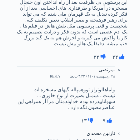
این پرستویی بی ظرفیت بعد از راه انداختن اون جنجال
مسخره در آمریکا و طرفداری های احساسی بعد از آن
فکر کرده تبدیل به یک قهرمان ملی شده که می تواند
برای رهبر فرهیخته و بصیر انقلاب تعیین تکلیف کنه.
شخصیت واقعی پرستویی مثل نقش هاش در فیلم ها ،
یک آدم عصبی است که بدون فکر و درایت تصمیم به یک
کار یا واکنش می گیریه و آخرش هم به یک گند بزرگ
ختم میشه. دقیقا یک هالو بیش نیست.
۳۲
۲۴
.مرتضی
۲۸ اردیبهشت ۱۴۰۱ / ۴:۳۴ ب٫ظ
REPLY
واماهالوتراز تووهمپاله گیهای مسخره ات
نیست…سمبل بصیرت از نوع خاوری…
سهواتاییدزده بودم خداوندمنان مرا از همراهی این
عناصرمصون نگه دارد..
۱۳
۹
نازنین محمدی
۲۸ اردیبهشت ۱۴۰۱ / ۱۰:۰۹ ب٫ظ