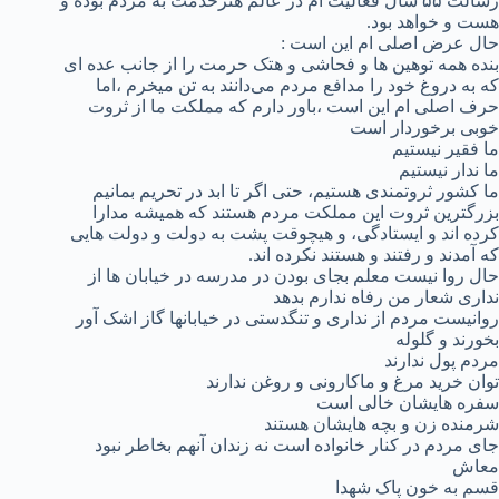
رسالت ۵۵ سال فعالیت ام در عالم هنرخدمت به مردم بوده و
هست و خواهد بود.
حال عرض اصلی ام این است :
بنده همه توهین ها و فحاشی و هتک حرمت را از جانب عده ای
که به دروغ خود را مدافع مردم می‌دانند به تن میخرم ،اما
حرف اصلی ام این است ،باور دارم که مملکت ما از ثروت
خوبی برخوردار است
ما فقیر نیستیم
ما ندار نیستیم
ما کشور ثروتمندی هستیم، حتی اگر تا ابد در تحریم بمانیم
بزرگترین ثروت این مملکت مردم هستند که همیشه مدارا
کرده اند و ایستادگی، و هیچوقت پشت به دولت و دولت هایی
که آمدند و رفتند و هستند نکرده اند.
حال روا نیست معلم بجای بودن در مدرسه در خیابان ها از
نداری شعار من رفاه ندارم بدهد
روانیست مردم از نداری و تنگدستی در خیابانها گاز اشک آور
بخورند و گلوله
مردم پول ندارند
توان خرید مرغ و ماکارونی و روغن ندارند
سفره هایشان خالی است
شرمنده زن و بچه هایشان هستند
جای مردم در کنار خانواده است نه زندان آنهم بخاطر نبود
معاش
قسم به خون پاک شهدا