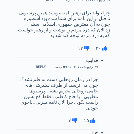
REPLY
چرا نتواند برای رهبر نامه بنویسد.همین پرستویی
تا قبل از این نامه برای شما شده بود اسطوره
چون به آن معترض جمهوری اسلامی سیلی
زد.الان که درد مردم را نوشت و از رهبر خواست
که به درد مردم توجه کند شد بد
۱۳
۲۰
فدایب
۲۹ اردیبهشت ۱۴۰۱ / ۵:۲۹ ب٫ظ
REPLY
چرا در زمان روحانی دست به قلم نشد؟!
چون می ترسید از طرف سلبریتی های
حامی روحانی تحریم بشه…پرستوی
مطربی ، یا حاج کاظم…فقط کج بشین
راست بگو…چرا الآن نامه میزنی…اخوی
خودتی
۳
۱۵
jtw