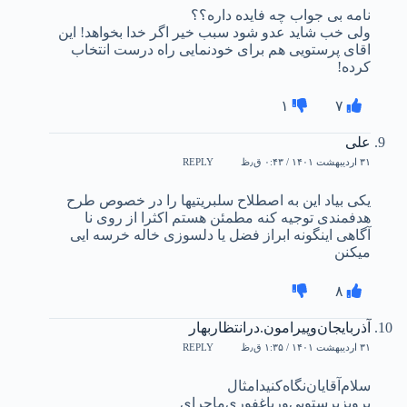
نامه بی جواب چه فایده داره؟؟
ولی خب شاید عدو شود سبب خیر اگر خدا بخواهد! این
اقای پرستویی هم برای خودنمایی راه درست انتخاب
کرده!
۱
۷
علی
۳۱ اردیبهشت ۱۴۰۱ / ۰:۴۳ ق٫ظ
REPLY
یکی بیاد این به اصطلاح سلبریتیها را در خصوص طرح
هدفمندی توجیه کنه مطمئن هستم اکثرا از روی نا
آگاهی اینگونه ابراز فضل یا دلسوزی خاله خرسه ایی
میکنن
۸
آذربایجان‌وپیرامون.در‌انتظاربهار
۳۱ اردیبهشت ۱۴۰۱ / ۱:۳۵ ق٫ظ
REPLY
سلام‌آقایان‌نگاه‌کنید‌امثال‌
پرویز‌پرستویی‌وریا‌غفوری‌ماجرای