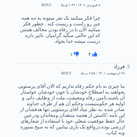
۸ فروردین ۱۴۰۲ / ۱:۴۶ ق٫ظ
REPLY
چرا فکر میکنید یک نفر میتونه یه تنه همه
چیز رو راست و ریست کنه . چطور فکر
میکنید الان با در رفاه بودن مخالف هستن
که این حالتی میگید گرامیان .تاثیر داره.
درست میشه خدا بخواد.
۱
۴
فرزاد
۲۸ اردیبهشت ۱۴۰۱ / ۷:۵۸ ب٫ظ
REPLY
ما چیزی به نام حکم رفاه نداریم که الان آقای پرستویی
بخواهند به اصطلاح خودشان با خون خودشان خواستار
آن باشند.تامین رفاه ومعیشت ملت از وظایف ذاتی و
اولیه هر حکومتیست وحکم آن هم از طرف خداوند
صادر شده .به نظر میاد آقای پرستویی تنها هدفشان از
این نامه ؛کاستن از هجمه منتقدان ومعاندان ودرعین
حال حفظ موقعیت شغلی خود با استفاده از شعارهای
ارزشی بوده‌.درواقع یک بازی بینابین که نه سیخ بسوزه
ونه کباب.