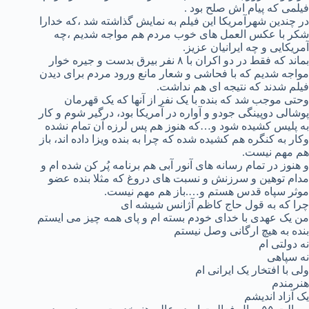
فیلمی که پیام اش صلح بود .
در چندین شهرآمریکا این فیلم به نمایش گذاشته شد ،که خدارا
شکر با عکس العمل های خوب مردم هم مواجه شدیم ،چه
آمریکایی و چه ایرانیان عزیز.
بماند که فقط در دو اکران با ۸ نفر بیرق بدست و جیره خوار
مواجه شدیم که با فحاشی و شعار مانع ورود مردم برای دیدن
فیلم شدند که نتیجه ای هم نداشت.
وحتی موجب شد که بنده با یک نفر از آنها که یک قهرمان
پوشالی دوپینگی جودو و آواره در آمریکا بود، درگیر شوم و کار
به پلیس کشیده شود و…که هنوز هم پس لرزه آن تمام نشده
وکار به کنگره هم کشیده شده که چرا به بنده ویزا داده اند، باز
هم مهم نیست.
و هنوز در تمام رسانه های آنور آبی هم برنامه پُر کن شده ام و
مدام توهین و سرزنش و نسبت های دروغ که مثلا بنده عضو
موثر سپاه قدس هستم و….باز هم مهم نیست.
چرا که به قول حاج کاظم آژانس شیشه ای
من یک عهدی با خدای خودم بسته ام و پای همه چیز می ایستم
بنده به هیچ ارگانی وصل نیستم
نه دولتی ام
نه سپاهی
ولی با افتخار یک ایرانی ام
هنرمندم
یک آزاد اندیشم