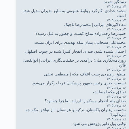
دستگیر شدند
۱۷ مرداد ۱۴۰۵
محمد خدادی: کارکرد روابط عمومی به تبلیغ مدیران تبدیل شده
است
۱۷ مرداد ۱۴۰۵
ننه دلاورهای ایرانی | محمدرضا تاجیک
۱۷ مرداد ۱۴۰۵
حمیدرضا رجب‌زاده مداح کیست و چطور به قتل رسید؟
۱۷ مرداد ۱۴۰۵
محمدعلی سبحانی: پیمان مکه تهدیدی برای ایران نیست
۱۷ مرداد ۱۴۰۵
احتمال شنیده شدن صدای انفجار کنترل‌شده در جنوب اصفهان
۱۷ مرداد ۱۴۰۵
روزنامه‌نگاری ملی؛ درآمدی بر حقیقت‌نگاری ایرانی | ابوالفضل
فاتح
۱۶ مرداد ۱۴۰۵
منطق راهبردی پشت ائتلاف مکه | مصطفی نجفی
۱۶ مرداد ۱۴۰۵
نشست خبری رئیس‌جمهور پزشکیان فردا برگزار می‌شود
۱۶ مرداد ۱۴۰۵
توافق مکه امضا شد
۱۶ مرداد ۱۴۰۵
صدای بلند انفجار مسکو را لرزاند | ماجرا چه بود؟
۱۶ مرداد ۱۴۰۵
نشست رهبران پاکستان، ترکیه و عربستان | از توافق مکه چه
می‌دانیم؟
۱۶ مرداد ۱۴۰۵
وقتی پول داور پژوهش می شود
۱۶ مرداد ۱۴۰۵