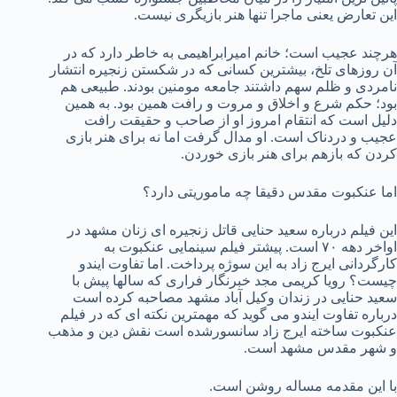
این تعارض یعنی ماجرا تنها هنر بازیگری نیست.
هرچند عجیب است؛ خانم امیرابراهیمی به خاطر دارد که در
آن روزهای تلخ، بیشترین کسانی که در شکستن زنجیره انتشار
نامردی و ظلم سهم داشتند جامعه مومنین بودند. طبیعی هم
بود؛ حکم شرع و اخلاق و مروت و رافت همین بود. به همین
دلیل است که انتقام امروز او از صاحب و حقیقت رافت
عجیب و دردناک است. او مدال گرفت اما نه برای هنر بازی
کردن که بازهم برای هنر بازی خوردن.
اما عنکبوت مقدس دقیقا چه ماموریتی دارد؟
این فیلم درباره سعید حنایی قاتل زنجیره ای زنان مشهد در
اواخر دهه ۷۰ است. پیشتر فیلم سینمایی عنکبوت به
کارگردانی ایرج زاد به این سوژه پرداخت. اما تفاوت ایندو
چیست؟ رویا کریمی مجد خبرنگار فراری که سالها پیش با
سعید حنایی در زندان وکیل آباد مشهد مصاحبه کرده است
درباره تفاوت ایندو می گوید که مهمترین نکته ای که در فیلم
عنکبوت ساخته ایرج زاد سانسورشده است نقش دین و مذهب
و شهر مقدس مشهد است.
با این مقدمه مساله روشن است.