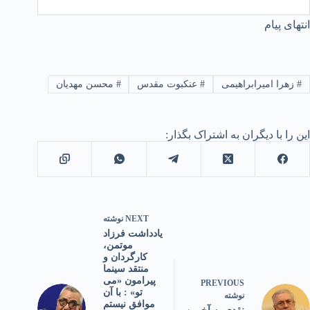
انتهای پیام
#
زهرا امیرابراهیمی
#
عنکبوت مقدس
#
محسن مهدیان
این را با دیگران به اشتراک بگذار:
NEXT
نوشته
یادداشت فرزاد
موتمن،
کارگردان و
منتقد سینما
پیرامون «می
PREVIOUS
تو» : با آن
نوشته
موافق نیستم