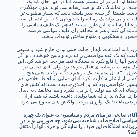
قطعا این امر در آن مستتر هست اما در عین حال باید یک
طیف را نمایندگی کند و اصلا رسانه نمی تواند بدون جهتگیری
باشد. طبیعتا اگر سعه صدر داشته باشد که بسیار مطلوب تر
است و می تواند یک رسانه را چند وجهی کند. این ایده آل است
و غالبا رسانه ها این طور نیستند که هم یک طیف سیاسی را
نمایندگی کنند و هم به مخالفین آن طیف سیاسی فرصت
حضور، پاسخگویی و متنوع ساختن تولیدات بدهند.
روزنامه اطلاعات باید از حالت خنثی بودن خارج شود و طبیعی
است که یک عده مواضعش را نپذیرند و پاسخ خواهند داد و اگر
پاسخ آنها را قانع نکرد به دستگاه قضا مراجعه خواهند کرد. این
یک مؤسسه رسانه ای فعال خواهد بود. ولی آقای دعایی در
طول ۴۰ سال مدیریت یک بار هم دادگاه نرفتند. یعنی هیچ
کسی از ایشان شکایت نکرد. آقای دعایی به لحاظ اخلاقی آدم
بسیار متواضعی بود که این اخلاق جاذبه داشت؛ نه کنش های
رسانه ای که هم تولید را بر می انگیزد و هم مخالفتی به دنبال
دارد. امکان ندارد که شما تولیدی داشته باشید که همه از آن
راضی باشند؛ یک نوآوری موجب واکنش های متنوع می شود.
آقای صالحی در میان مردم و سیاسیون به عنوان یک چهره
سیاسی اصلاح طلب شناخته نمی شود، چه طور می تواند در
روزنامه اطلاعات این طیف را نمایندگی و حرف آنها را منتقل
کند؟