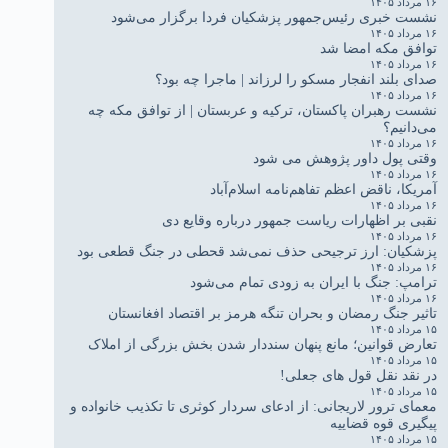
۱۶ مرداد ۱۴۰۵
نشست خبری رئیس‌جمهور پزشکیان فردا برگزار می‌شود
۱۶ مرداد ۱۴۰۵
توافق مکه امضا شد
۱۶ مرداد ۱۴۰۵
صدای بلند انفجار مسکو را لرزاند | ماجرا چه بود؟
۱۶ مرداد ۱۴۰۵
نشست رهبران پاکستان، ترکیه و عربستان | از توافق مکه چه
می‌دانیم؟
۱۶ مرداد ۱۴۰۵
وقتی پول داور پژوهش می شود
۱۶ مرداد ۱۴۰۵
آمریکا، ناقض اعظم تفاهم‌نامه اسلام‌آباد
۱۶ مرداد ۱۴۰۵
نقبی بر اظهارات ریاست جمهور درباره وقایع دی
۱۶ مرداد ۱۴۰۵
پزشکیان: ارز ترجیحی حذف نمی‌شد قحطی در جنگ قطعی بود
۱۶ مرداد ۱۴۰۵
ترامپ: جنگ با ایران به زودی تمام می‌شود
۱۶ مرداد ۱۴۰۵
تاثیر جنگ رمضان و بحران تنگه هرمز بر اقتصاد افغانستان
۱۵ مرداد ۱۴۰۵
تعارض قوانین؛ مانع پنهان سنددار شدن بخش بزرگی از املاک
۱۵ مرداد ۱۴۰۵
در نقد نقل قول های جعلی!
۱۵ مرداد ۱۴۰۵
معمای ترور لاریجانی: از ادعای سردار کوثری تا تکذیب خانواده و
پیگیری قوه قضاییه
۱۵ مرداد ۱۴۰۵