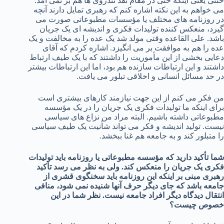
خنثی یعنی اینکه حتی در مقام نقد تندروی ها هم بر نمی آمد.
می خواهم به این نکته اشاره کنم که رهبری تمایل دارند آنچه
در روزنامه های مختلف یا مؤسسات مطبوعاتی صورت می
گیرد، منعکس کننده تولیدات فکری و اندیشه ای یک جریان
باشد. علی القاعده وقتی مولد شد یک عده را به مخالفت و یک
عده را هم به موافقت بر می انگیزد. اشاره کردم که آقای
دعایی بخشی از این مأموریت را داشتند که با یک طیف ارتباط
داشتند و این ارتباطات سازنده هم بود، اما این ارتباطات بیشتر
در حد مسائل انسانی و اخلاقی تبلور می یافت.
من فکر می کنم از این جهت نیازمند کارهای بیشتری است
برای اینکه ما تولیدات فکری یک جریان را در یک مؤسسه
مطبوعاتی داشته باشیم. البته مراد من نزاع های سیاسی
نیست. تولید اندیشه و فکر می تواند شأنیت یک طیف سیاسی
را متبلور کند و به جامعه هم غنا ببخشد.
شما تأکید دارید که مؤسسه مطبوعاتی یا روزنامه باید تولیدات
فکری یک جریان را منعکس کند. ولی به نظر می رسد تأکید
رهبری مبنی بر اینکه این روزنامه باید سخنگوی قشری از
جامعه باشد که جای دیگر حرف آنها شنیده نمی شود، منافی
انتقال دیدگاه دیگر افراد جامعه نیست. نظر شما در این
خصوص چیست؟