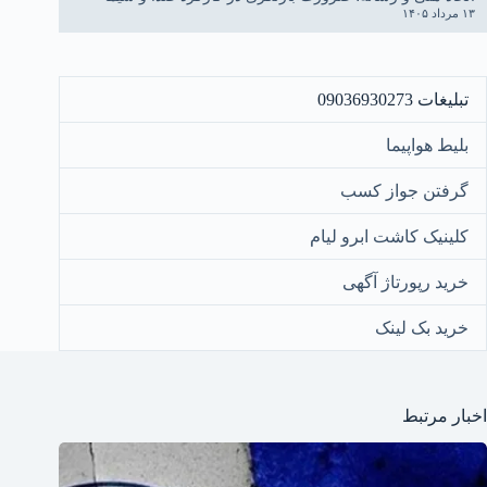
۱۳ مرداد ۱۴۰۵
تبلیغات 09036930273
بلیط هواپیما
گرفتن جواز کسب
کلینیک کاشت ابرو لیام
خرید رپورتاژ آگهی
خرید بک لینک
اخبار مرتبط