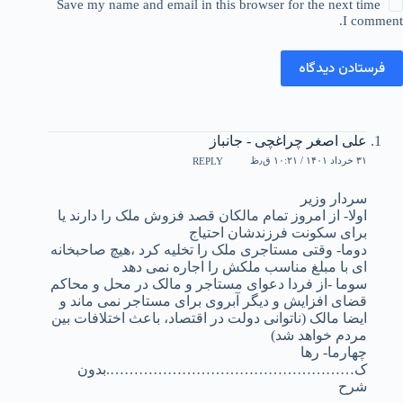
Save my name and email in this browser for the next time
I comment.
فرستادن دیدگاه
علی اصغر چراغچی - جانباز
۳۱ خرداد ۱۴۰۱ / ۱۰:۲۱ ق٫ظ
REPLY
سردار وزیر
اولا- از امروز تمام مالکان قصد فزوش ملک را دارند یا
برای سکونت فرزندشان احتیاج
دوما- وقتی مستاجری ملک را تخلیه کرد ،هیچ صاحبخانه
ای با مبلغ مناسب ملکش را اجاره نمی دهد
سوما -از فردا دعوای مستاجر و مالک در محل و محاکم
قضای افزایش و دیگر آبروی برای مستاجر نمی ماند و
ایضا مالک (ناتوانی دولت در اقتصاد، باعث اختلافات بین
مردم خواهد شد)
چهارما- رها
ک…………………………………………….بدون
شرح