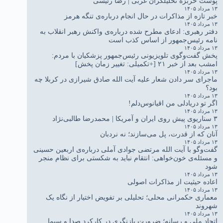
پوست خربزه تحلیلگران غربی | رضا رئیسی
۱۳ مرداد ۱۴۰۵
خبر تازه از مذاکرات در حال انجام درباره‌ی تنگه هرمز
۱۳ مرداد ۱۴۰۵
دفتر رهبری: ادعای مطرح شده درباره‌ی واکنش رهبر انقلاب به
نامه رئیس‌جمهور از اساس کذب است
۱۳ مرداد ۱۴۰۵
پخش گفت‌وگوی تلویزیونی رئیس‌جمهور پزشکیان با مردم:
امشب بعد از خبر ۲۱ [+تکمیلی: تغییر زمان پخش]
۱۳ مرداد ۱۴۰۵
ماجرای سر دادن شعار علیه آیت الله صادق شیرازی در کربلا چه
بود؟
۱۳ مرداد ۱۴۰۵
اگر تو دریادلی من اقیانوس‌دلم!
۱۳ مرداد ۱۴۰۵
۳ سناریوی پیش روی ایران و آمریکا | محمدرضا طالبی‌نژاد
۱۳ مرداد ۱۴۰۵
آنان که از قدرت، پل می‌سازند؛ نه نردبان
۱۳ مرداد ۱۴۰۵
گفت‌وگو با آیت الله مرتضی جوادی آملی درباره‌ی اربعین حسینی
و مسئله‌ی خون‌خواهی: انتقام نباید به شکستی برای نظام منجر
شود
۱۳ مرداد ۱۴۰۵
اعاده حیثیت از مذاکرات اصولی
۱۳ مرداد ۱۴۰۵
معماری حکمرانی محلی؛ تحلیلی بر تفویض اختیار از نگاه یک
شهروند
۱۳ مرداد ۱۴۰۵
اتحاد ملی و رسانه؛ ضرورت بازنگری در کارکرد صدا و سیما