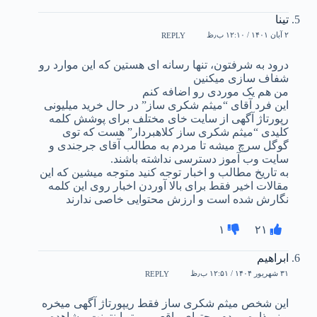
تینا
۲ آبان ۱۴۰۱ / ۱۲:۱۰ ب٫ظ
REPLY
درود به شرفتون، تنها رسانه ای هستین که این موارد رو
شفاف سازی میکنین
من هم یک موردی رو اضافه کنم
این فرد آقای “میثم شکری ساز” در حال خرید میلیونی
رپورتاژ آگهی از سایت خای مختلف برای پوشش کلمه
کلیدی “میثم شکری ساز کلاهبردار” هست که توی
گوگل سرچ میشه تا مردم به مطالب آقای جرجندی و
سایت وب آموز دسترسی نداشته باشند.
به تاریخ مطالب و اخبار توجه کنید متوجه میشین که این
مقالات اخیر فقط برای بالا آوردن اخبار روی این کلمه
نگارش شده است و ارزش محتوایی خاصی ندارند
۱
۲۱
ابراهیم
۳۱ شهریور ۱۴۰۴ / ۱۲:۵۱ ب٫ظ
REPLY
این شخص میثم شکری ساز فقط ریپورتاژ آگهی میخره
و نمیذاره مردم محتوای واقعی رو تو اینترنت مشاهده