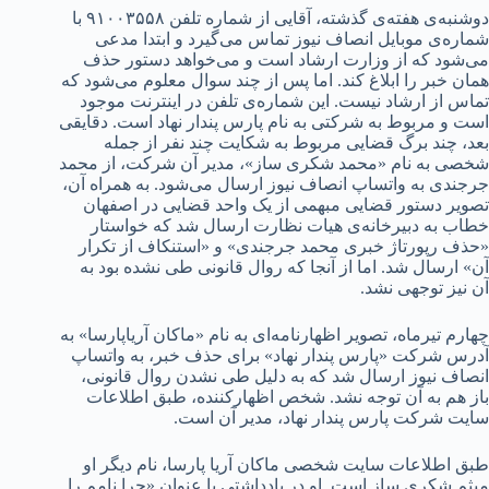
دوشنبه‌ی هفته‌ی گذشته، آقایی از شماره تلفن ۹۱۰۰۳۵۵۸ با
شماره‌ی موبایل انصاف نیوز تماس می‌گیرد و ابتدا مدعی
می‌شود که از وزارت ارشاد است و می‌خواهد دستور حذف
همان خبر را ابلاغ کند. اما پس از چند سوال معلوم می‌شود که
تماس از ارشاد نیست. این شماره‌ی تلفن در اینترنت موجود
است و مربوط به شرکتی به نام پارس پندار نهاد است. دقایقی
بعد، چند برگ قضایی مربوط به شکایت چند نفر از جمله
شخصی به نام «محمد شکری ساز»، مدیر آن شرکت، از محمد
جرجندی به واتساپ انصاف نیوز ارسال می‌شود. به همراه آن،
تصویر دستور قضایی مبهمی از یک واحد قضایی در اصفهان
خطاب به دبیرخانه‌ی هیات نظارت ارسال شد که خواستار
«حذف رپورتاژ خبری محمد جرجندی» و «استنکاف از تکرار
آن» ارسال شد. اما از آنجا که روال قانونی طی نشده بود به
آن نیز توجهی نشد.
چهارم تیرماه، تصویر اظهارنامه‌ای به نام «ماکان آریاپارسا» به
آدرس شرکت «پارس پندار نهاد» برای حذف خبر، به واتساپ
انصاف نیوز ارسال شد که به دلیل طی نشدن روال قانونی،
باز هم به آن توجه نشد. شخص اظهارکننده، طبق اطلاعات
سایت شرکت پارس پندار نهاد، مدیر آن است.
طبق اطلاعات سایت شخصی ماکان آریا پارسا، نام دیگر او
میثم شکری ساز است. او در یادداشتی با عنوان «چرا نامم را