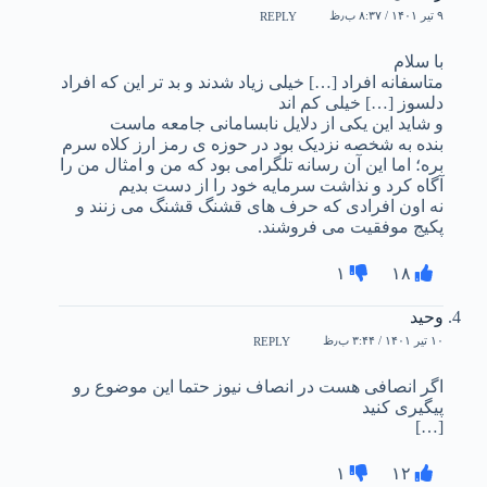
۹ تیر ۱۴۰۱ / ۸:۳۷ ب٫ظ
REPLY
با سلام
متاسفانه افراد […] خیلی زیاد شدند و بد تر این که افراد
دلسوز […] خیلی کم اند
و شاید این یکی از دلایل نابسامانی جامعه ماست
بنده به شخصه نزدیک بود در حوزه ی رمز ارز کلاه سرم
بره؛ اما این آن رسانه تلگرامی بود که من و امثال من را
آگاه کرد و نذاشت سرمایه خود را از دست بدیم
نه اون افرادی که حرف های قشنگ قشنگ می زنند و
پکیج موفقیت می فروشند.
۱
۱۸
وحید
۱۰ تیر ۱۴۰۱ / ۳:۴۴ ب٫ظ
REPLY
اگر انصافی هست در انصاف نیوز حتما این موضوع رو
پیگیری کنید
[…]
۱
۱۲