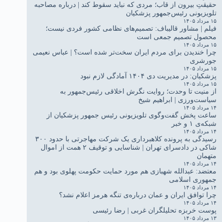
حقیقتِ بیرون از قاب؛ مردی که نباید سقوط کند | درباره مصاحبه
تلویزیونی رئیس‌جمهور پزشکیان
۱۵ مرداد ۱۴۰۵
فیلم | مشاور قالیباف: تصمیم‌های نظامی کشور فردی نیست؛
محصول تصمیم جمعی است
۱۵ مرداد ۱۴۰۵
چرا خندیدن برای مردم ایران سخت‌تر شده است؟ | عباس نعیمی
جورشری
۱۵ مرداد ۱۴۰۵
پزشکیان: در مدیریت دی ۱۴۰۴ آمادگی لازم نبود
۱۵ مرداد ۱۴۰۵
از منیت تا وحدت؛ روایت نگرش اخلاقی رئیس‌جمهور به
سیاست‌ورزی | ابراهیم شیخ
۱۴ مرداد ۱۴۰۵
ساعت پخش گفت‌وگوی تلویزیونی رئیس جمهور پزشکیان از
شبکه‌ی ۱ و خبر
۱۴ مرداد ۱۴۰۵
رسیدگی به پرونده کلاهبرداری یک شرکت مهاجرتی با حدود ۳۰۰
شاکی در دادسرای تهران | شناسایی و توقیف ۲ همت از اموال
متهمان
۱۴ مرداد ۱۴۰۵
معتضد: عبدالله شهبازی هم مورد حمایت حکومت پهلوی بود و هم
جمهوری اسلامی
۱۴ مرداد ۱۴۰۵
چرا توافق ایران و عمان درباره‌ی تنگه هرمز اعلام نشد؟
۱۴ مرداد ۱۴۰۵
پوست خربزه تحلیلگران غربی | رضا رئیسی
۱۳ مرداد ۱۴۰۵