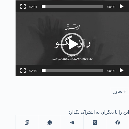
02:01
00:00
مایشگر
یدیو
02:10
00:00
#
تجاوز
این را با دیگران به اشتراک بگذار: