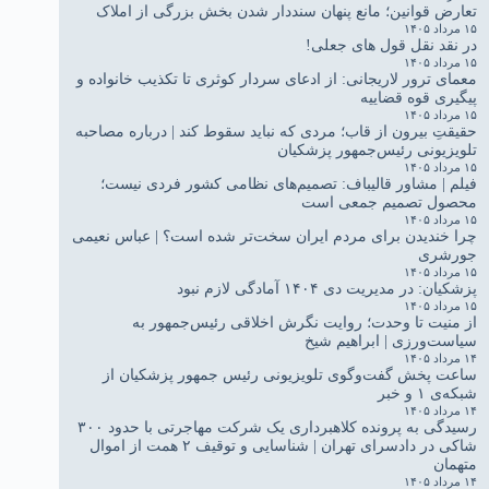
تعارض قوانین؛ مانع پنهان سنددار شدن بخش بزرگی از املاک
۱۵ مرداد ۱۴۰۵
در نقد نقل قول های جعلی!
۱۵ مرداد ۱۴۰۵
معمای ترور لاریجانی: از ادعای سردار کوثری تا تکذیب خانواده و
پیگیری قوه قضاییه
۱۵ مرداد ۱۴۰۵
حقیقتِ بیرون از قاب؛ مردی که نباید سقوط کند | درباره مصاحبه
تلویزیونی رئیس‌جمهور پزشکیان
۱۵ مرداد ۱۴۰۵
فیلم | مشاور قالیباف: تصمیم‌های نظامی کشور فردی نیست؛
محصول تصمیم جمعی است
۱۵ مرداد ۱۴۰۵
چرا خندیدن برای مردم ایران سخت‌تر شده است؟ | عباس نعیمی
جورشری
۱۵ مرداد ۱۴۰۵
پزشکیان: در مدیریت دی ۱۴۰۴ آمادگی لازم نبود
۱۵ مرداد ۱۴۰۵
از منیت تا وحدت؛ روایت نگرش اخلاقی رئیس‌جمهور به
سیاست‌ورزی | ابراهیم شیخ
۱۴ مرداد ۱۴۰۵
ساعت پخش گفت‌وگوی تلویزیونی رئیس جمهور پزشکیان از
شبکه‌ی ۱ و خبر
۱۴ مرداد ۱۴۰۵
رسیدگی به پرونده کلاهبرداری یک شرکت مهاجرتی با حدود ۳۰۰
شاکی در دادسرای تهران | شناسایی و توقیف ۲ همت از اموال
متهمان
۱۴ مرداد ۱۴۰۵