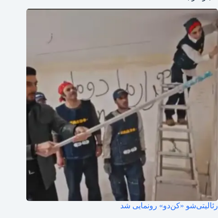
رئالیتی‌شو «کن‌دو» رونمایی شد