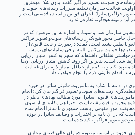
رسانه‌های صوت‌و تصویر فراگیر گفت: بدون شک مهمترین
اولویت فعالیت سازمان تنظیم مقررات رسانه‌های صوت و
تصویر فراگیر(ساترا)، اجرای قوانین و اسناد بالادستی است و
در این زمینه هیچ‌گونه تعارفی ندارد.
معاون سازمان صدا و سیما، با اشاره به این موضوع که در
حال حاضر مجوز هیچ‌یک از رسانه‌های صوت‌و تصویر فراگیر
لغو یا تعلیق نشده است، گفت: درصورت رعایت قانون از
پلتفرم‌ها حمایت می‌کنیم. البته برخی سامانه‌های نمایش
درخواستی تخلفاتی داشته‌اند که منجر به کسر امتیاز ارزیابی
آن‌ها شده است. بنابراین اگر روند کاهش امتیاز ارزیابی آن‌ها
ادامه پیدا کند و به کم‌تر از حداقل امتیاز لازم برای فعالیت
برسد، اقدام قانونی لازم را انجام خواهیم داد.
وی در ادامه با اشاره به ماموریت قانونی ساترا در حوزه
تنظیم‌گری رسانه‌های صوت‌و تصویر فراگیر بیان کرد: انجام
ماموریت‌های قانونی ساترا، مورد مطالبه نهادهای ناظر در
قوه مجریه و قوه مقننه است. اخیرا هم مکاتبه‌ای از سوی
معاونت امور حقوقی ریاست جمهوری با ساترا انجام شده
است که در آن نامه بر اختیارات و وظایف ساترا در حوزه
صوت‌و تصویر فراگیر تاکید شده است.
وی افزود: بر اساس مصوبه شورای عالی فضای مجازی