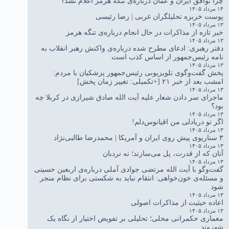
چرا توافق ایران و عمان درباره‌ی تنگه هرمز اعلام نشد؟
۱۴ مرداد ۱۴۰۵
پوست خربزه تحلیلگران غربی | رضا رئیسی
۱۳ مرداد ۱۴۰۵
خبر تازه از مذاکرات در حال انجام درباره‌ی تنگه هرمز
۱۳ مرداد ۱۴۰۵
دفتر رهبری: ادعای مطرح شده درباره‌ی واکنش رهبر انقلاب به
نامه رئیس‌جمهور از اساس کذب است
۱۳ مرداد ۱۴۰۵
پخش گفت‌وگوی تلویزیونی رئیس‌جمهور پزشکیان با مردم:
امشب بعد از خبر ۲۱ [+تکمیلی: تغییر زمان پخش]
۱۳ مرداد ۱۴۰۵
ماجرای سر دادن شعار علیه آیت الله صادق شیرازی در کربلا چه
بود؟
۱۳ مرداد ۱۴۰۵
اگر تو دریادلی من اقیانوس‌دلم!
۱۳ مرداد ۱۴۰۵
۳ سناریوی پیش روی ایران و آمریکا | محمدرضا طالبی‌نژاد
۱۳ مرداد ۱۴۰۵
آنان که از قدرت، پل می‌سازند؛ نه نردبان
۱۳ مرداد ۱۴۰۵
گفت‌وگو با آیت الله مرتضی جوادی آملی درباره‌ی اربعین حسینی
و مسئله‌ی خون‌خواهی: انتقام نباید به شکستی برای نظام منجر
شود
۱۳ مرداد ۱۴۰۵
اعاده حیثیت از مذاکرات اصولی
۱۳ مرداد ۱۴۰۵
معماری حکمرانی محلی؛ تحلیلی بر تفویض اختیار از نگاه یک
شهروند