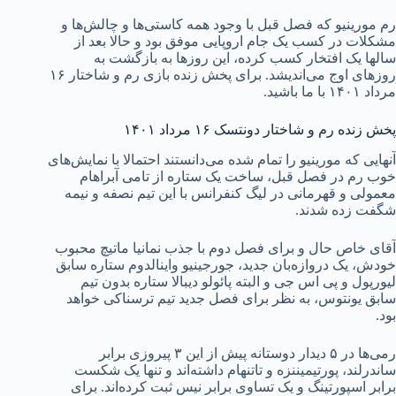
رم مورینیو که فصل قبل با وجود همه کاستی‌ها و چالش‌ها و
مشکلات در کسب یک جام اروپایی موفق بود و حالا بعد از
سالها یک افتخار کسب کرده، این روزها به بازگشت به
روزهای اوج می‌اندیشد. برای پخش زنده بازی رم و شاختار ۱۶
مرداد ۱۴۰۱ با ما باشید.
پخش زنده رم و شاختار دونتسک ۱۶ مرداد ۱۴۰۱
آنهایی که مورینیو را تمام شده می‌دانستند احتمالا با نمایش‌های
خوب رم در فصل قبل، ساخت یک ستاره از تامی آبراهام
معمولی و قهرمانی در لیگ کنفرانس با این تیم نصفه و نیمه
شگفت زده شدند.
آقای خاص حال و برای فصل دوم با جذب نمانیا ماتیچ محبوب
خودش، یک دروازه‌بان جدید، جورجینیو واینالدوم ستاره سابق
لیورپول و پی اس جی و البته پائولو دیبالا ستاره بدون تیم
سابق یونتوس، به نظر برای فصل جدید تیم ترسناکی خواهد
بود.
رمی‌ها در ۵ دیدار دوستانه پیش از این ۳ پیروزی برابر
ساندرلند، پورتیمیننزه و تاتنهام داشته‌اند و تنها یک شکست
برابر اسپورتینگ و یک تساوی برابر نیس ثبت کرده‌اند. برای