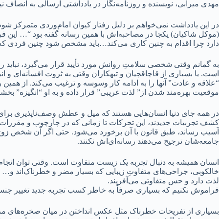
مهدی میرآبی، نویسنده و روزنامه‌نگار در یادداشتی ارسالی به انصاف ن
در این یادداشت نمی‌خواهم بر دلیل رفتار کیوان امام‌وردی متمرکز شوم
(موکل شاکیان) یکجا در مصاحبه‌اش با همین رسانه گفته بود “… این 
دارد چرا اقدام به چنین کاری می‌کند…باید مشخص شود چنین فردی که 
به گمانم وقتی شخصی سلامتِ روانش مورد تأیید قرار می‌گیرد، نباید رفت
است. یا بسیاری از قاچاقچیان و تبهکاران وقتی به ثروت افسانه‌ای و انب
“علاقه و عادت” آنها را به ادامه کار وسوسه و ترغیب می‌کند. از همین 
موقعیت بهره‌مند شدن از” لذت غریبی” قرار داده و به او “انگیزه” بخش
در همه جای دنیا انسان‌هایی هستند که میل و عطش وصف‌ناپذیری برای برقر
کشف تجربیات جدیدند، این تحرکات تا زمانی که در چارچوب و مقررات ب
آسیب رساند، طبق قانون با آن برخورد می‌شود. حتی اگر آن شخص زوج قا
جامعه‌شان ترجیح می‌دهند رسانه‌ای‌اش نکنند.
انسان همیشه به دنبال تجربه یک زیست متفاوت است. وقتی توان انجا
خالکوبی، جراحی‌های متفاوتِ زیبایی که بسیار مضر و خطرناک‌اند و… در
لذت دارد و حس متفاوتی می‌آفریند.
فراموش نکنیم که بسیاری صرفاً به خاطر کسب تجربه جدید تغییر جنس
بسیاری از تفریحات خطرناک مثل عکس انداختن در میان صخره‌های مرتف