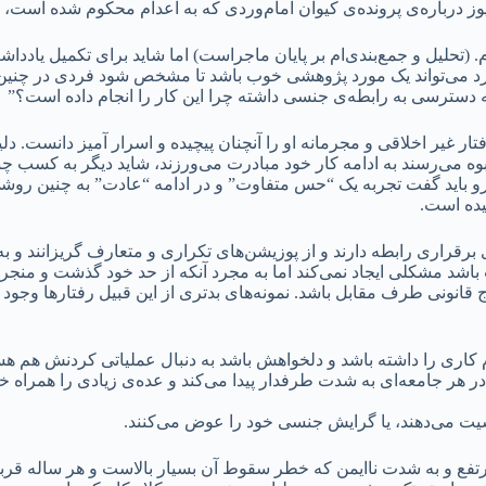
یوز درباره‌ی پرونده‌ی کیوان امام‌وردی که به اعدام محکوم شده است،
. (تحلیل و جمع‌بندی‌ام بر پایان ماجراست) اما شاید برای تکمیل یاد
فرد می‌تواند یک مورد پژوهشی خوب باشد تا مشخص شود فردی در چنین
دسترسی به رابطه‌ی جنسی داشته چرا این کار را انجام داده است؟”
ار غیر اخلاقی و مجرمانه او را آنچنان پیچیده و اسرار آمیز دانست. دل
وه می‌رسند به ادامه کار خود مبادرت می‌ورزند، شاید دیگر به کسب چنین
رو باید گفت تجربه یک “حس متفاوت” و در ادامه “عادت” به چنین روشی که
یده است.
اری رابطه دارند و از پوزیشن‌های تکراری و متعارف گریزانند و به نوعی
اشد مشکلی ایجاد نمی‌کند اما به مجرد آنکه از حد خود گذشت و منجر 
نونی طرف مقابل باشد. نمونه‌های بدتری از این قبیل رفتارها وجود دا
م کاری را داشته باشد و دلخواهش باشد به دنبال عملیاتی کردنش هم
 هر جامعه‌ای به شدت طرفدار پیدا می‌کند و عده‌ی زیادی را همراه خود
یت می‌دهند، یا گرایش جنسی خود را عوض می‌کنند.
ع و به شدت ناایمن که خطر سقوط آن بسیار بالاست و هر ساله قربانی