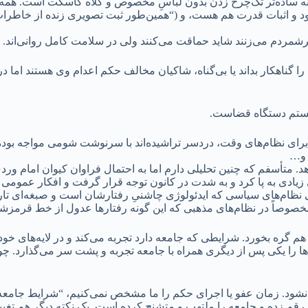
 نمونه ساده‌تر تک‌چرخ زدن بدون لباسِ مخصوص و کلاه کاسکت است. هم
ود و اثبات قدرت هم هست، و (“همین‌طور ثبت تصویری زنده از خاطرات”
 برشمردم می‌زنند شاید حماقت می‌کنند ولی در سلامت کامل روانی‌اند.
ود را گناهکار بداند یا بی‌گناه، شاکیان مخالف حکم اعدام وی هستند ا
سیستم دستگاه قضاست.
 برای نظام‌های وقت، دردسر تراشیده‌اند با سرنوشت شومی مواجه بوده‌ا
 و…
د. متأسفم که چنین تحلیلی دارم اما به احتمال فراوان کیوان امام ور
ی به پا کرد و به شدت در کانون توجه قرار گرفت و افکار عمومی را ج
 نظام‌های سیاسی که ایدئولوژی چاشنیِ رفتارشان است و صبغه‌ای تاری
. مخصوصاً در نظام‌های مذهبی که این گونه رفتارها عدول از خط قرم
ره بخورد. شرایطی که جامعه دارد تجربه می‌کند و در لایه‌های خود 
ها را یکی پس از دیگری همراه با جامعه تجربه و پشت سر می‌گذارد. چو
جرا نشود. زمان عفو یا اجرای حکم را ما مشخص نمی‌کنیم، “شرایط جا
م زده و جامعه را ملتهب و متشنج کرده است. یک نکته دیگر هم تغیی