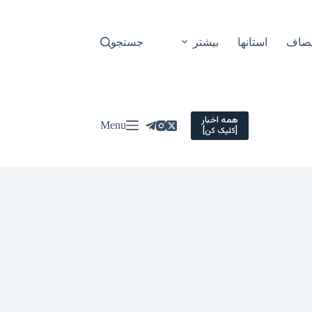
نصاف
استانها
بیشتر
جستجو
همه اخبار
Menu
[کلیک کن]