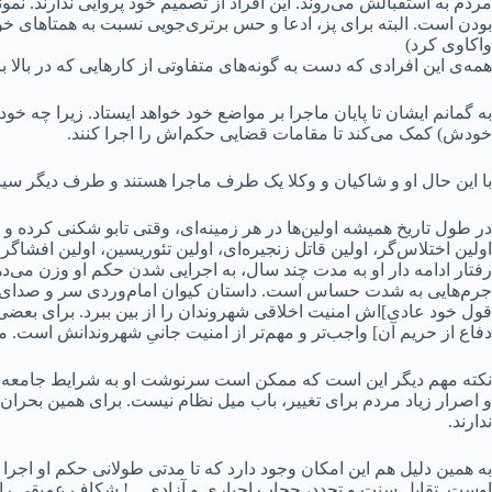
مردم به استقبالش می‌روند. این افراد از تصمیم خود پروایی ندارند.
بودن است. البته برای پز، ادعا و حس برتری‌جویی نسبت به همتاهای خ
واکاوی کرد)
همه‌ی این افرادی که دست به گونه‌های متفاوتی از کارهایی که در بالا
به گمانم ایشان تا پایان ماجرا بر مواضع خود خواهد ایستاد. زیرا چه خ
خودش) کمک می‌کند تا مقامات قضایی حکم‌اش را اجرا کنند.
با این حال او و شاکیان و وکلا یک طرف ماجرا هستند و طرف دیگر 
در طول تاریخ همیشه اولین‌ها در هر زمینه‌ای، وقتی تابو شکنی کرده و
اولین اختلاس‌گر، اولین قاتل زنجیره‌ای، اولین تئوریسین، اولین افشاگر
رفتار ادامه دار او به مدت چند سال، به اجرایی شدن حکم او وزن می‌ده
جرم‌هایی به شدت حساس است. داستان کیوان امام‌وردی سر و صدای زیاد
قول خود عادی]اش امنیت اخلاقی شهروندان را از بین ببرد. برای بعضی
دفاع از حریم آن] واجب‌تر و مهم‌تر از امنیت جانیِ شهروندانش است
نکته مهم دیگر این است که ممکن است سرنوشت او به شرایط جامعه هم گ
و اصرار زیاد مردم برای تغییر، باب میل نظام نیست. برای همین بحران‌
ندارند.
به همین دلیل هم این امکان وجود دارد که تا مدتی طولانی حکم او ا
اوست. تقابل سنت و تجدد، حجاب اجباری و آزادی…! شکاف عمیقی را رق