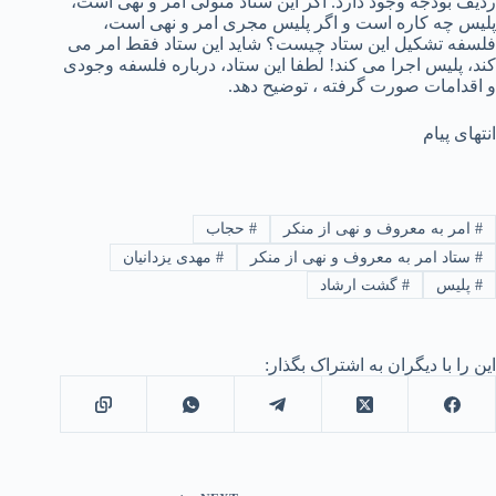
ردیف بودجه وجود دارد. اگر این ستاد متولی امر و نهی است،
پلیس چه کاره است و اگر پلیس مجری امر و نهی است،
فلسفه تشکیل این ستاد چیست؟ شاید این ستاد فقط امر می
کند، پلیس اجرا می کند! لطفا این ستاد، درباره فلسفه وجودی
و اقدامات صورت گرفته ، توضیح دهد.
انتهای پیام
#
امر به معروف و نهی از منکر
#
حجاب
#
ستاد امر به معروف و نهی از منکر
#
مهدی یزدانیان
#
پلیس
#
گشت ارشاد
این را با دیگران به اشتراک بگذار: