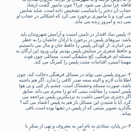
قافله عزا تبدیل می شود. چرا؟ چون مامور گشت ارشاد
حجاب آن دختر را نامناسب تشخیص داده است. شاید شانس
می آورد و با ماموری برخورد می کرد که اشکالی در حجاب او
نمی دید و امروز زنده می ماند.
۲- پلیس نماد اقتدار در تامین امنیت و آرامش شهروندان باید
باشد. نیروهای پلیس در برخورد با اراذل جانشان را به خطر
می اندازند. از کودکی پلیس را حافظ جان و مال می دانستیم
و حافظ شعری در ستایش پلیس بودیم. ولی ورود این ارگان به
مسئله ای فرهنگی، کج سلیقگی است. مسائلی چون فوت
مهسا امینی، اقدامات مثبت پلیس را کمرنگ می کند.
۳- نیروی پلیس نمی تواند در مسائل فرهنگی دخالت کند. چون
اطلاعات لازم و البته سعه صدر کافی را ندارد. اگر هم داشته
باشد، صورت مسئله وحشتناک است. چشم باز کنی و بی هوا
پلیس امنیت را مقابلت ببینی که تو را مجرم می داند. سابق
اگر دختری مزاحمی داشت به نزدیکترین پلیس مراجعه می
کرد. آیا با شنیدن این مسائل باز هم به پلیس اعتماد می کند؟
بگذارید تصویر مثبتی که از پلیس در ذهنها بوده است باقی
بماند.
۴- در پایان، ستادی به نام امر به معروف و نهی از منکر با