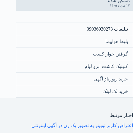
دستگیر شدند
۱۷ مرداد ۱۴۰۵
تبلیغات 09036930273
بلیط هواپیما
گرفتن جواز کسب
کلینیک کاشت ابرو لیام
خرید رپورتاژ آگهی
خرید بک لینک
اخبار مرتبط
اعتراض کاربر توییتر به تصویر یک زن در آگهی اینترنتی