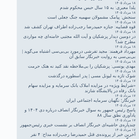
۱۸ مرداد ۱۴۰۵
یلدا معیری: به ۱۵ سال حبس محکوم شدم
۱۸ مرداد ۱۴۰۵
سنجش: پیامک مشمولان سهمیه جنگ جعلی است
۱۸ مرداد ۱۴۰۵
قوه قضاییه: جنازه حمیدرضا رجب‌زاده اطراف تهران کشف شد
۱۸ مرداد ۱۴۰۵
در دومین دیدار پزشکیان و آیت الله مجتبی خامنه‌ای چه مواردی
مطرح شد؟
۱۸ مرداد ۱۴۰۵
مهرداد فرهمند: مجید تفرشی درمورد بی‌بی‌سی اشتباه می‌گوید |
بی‌بی‌سی به روایت خبرنگار سابق آن
۱۸ مرداد ۱۴۰۵
مهدی یونسی: پزشکیان را بی‌ملاحظه نقد کنید نه هتک حرمت
۱۸ مرداد ۱۴۰۵
شوک تازه به لیونل مسی | پدر اسطوره درگذشت
۱۷ مرداد ۱۴۰۵
«شرایط ویژه» در مزایده املاک بانک سرمایه و مزایده سهام
بانک رفاه در پالایشگاه شازند
۱۷ مرداد ۱۴۰۵
خبرنگار؛ نگهبان سرمایه اجتماعی ایران
۱۷ مرداد ۱۴۰۵
پاسخ رئیس جمهور به سوال خبرنگار انصاف درباره دی ۱۴۰۴ و
یادآوری نطق سال ۸۸
۱۷ مرداد ۱۴۰۵
چندپاره‌ی حاشیه‌ای خبرنگار انصاف بر نشست خبری رئیس‌جمهور
۱۷ مرداد ۱۴۰۵
آخرین خبر از پرونده‌ی قتل حمیدرضا رجب‌زاده مداح: ۴ نفر