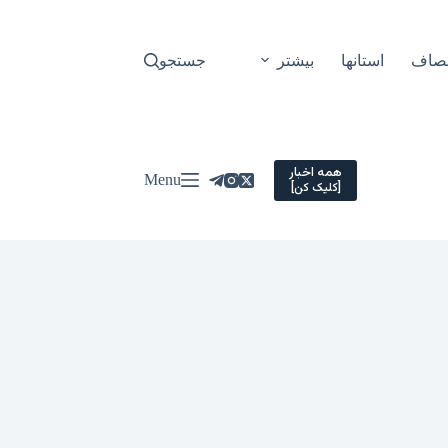
نصاف
استانها
بیشتر
جستجو
همه اخبار
Menu
[کلیک کن]