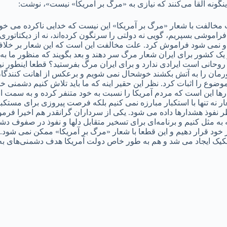
نگونه القا می‌کنند که نیازی به «مرگ بر آمریکا» نیست»، نوشت:
لفت با شعار «مرگ بر آمریکا» این نیست که خدایی ناکرده می خوا
 را به فراموشی بسپریم، گویی نه دولتی را سرنگون کرده‌اند، نه از دیکتات
نباید و نمی شود فراموش کرد. علت مخالفت این است که این شعار بر خل
یک کشور برای ایران شعار مرگ سر دهند و بعد بگویند که منظور ما به 
انی است ایرادی ندارد و برای ایران مرگ بفرستید؟ قطعا اینطور نیس
ورمان را به آتش بکشند خوشحال نمی شویم و برعکس از اهانت کنندگان 
ضوع را اثبات کرد. نظر این حقیر اینه که ما باید تلاش کنیم دشمنی خ
ارها این است که مردم آمریکا را نسبت به خود متنفر کرده و به سمت 
شعار نه تنها با استکبار مبارزه نمی کنیم بلکه فرصت پیروزی برای مس
فوذ هشدارها داده می شود. یکی از سرداران گرانقدر هم اخیرا فرمود
به مثل کنیم و برنامه‌ای برای تسخیر متقابل دلها و نفوذ در صفوف دشمن
کشور خود قرار دهیم و این قطعا با شعار «مرگ بر آمریکا» ممکن نمی 
 تفکیک ایجاد می شد و هم به طور خاص دولت آمریکا هدف دشمنی‌های ب