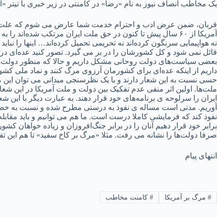
یک مخاطب انصاف نیوز به نام «رضا» در کامنتی در زیر خبری با تیتر «ای
قربان، ضمن عرض ادب و احترام خدمت شما عارض می شوم که علت مخا
آمریکا از ۶۰ سال پیش تا کنون در حق ملت ایران مرتکب شده‌اند
نه هواپیمایی سرنگون کرده‌اند نه تحریمی تحمیل کرده‌اند… اینها را 
قائل نمی شود و کل کشورشان را در بر می گیرد. تصور کنید عده‌ای در 
بعضی سیاست‌های دولت روحانی مشکل داریم و حالا که منظور دولت روح
داریم از اینکه عده‌ای برای کشورمان آرزوی مرگ کنند و نماد ملی کش
حسی نسبت به این شعار دارند و با یک نظرسنجی میدانی می توان این مو
ملت‌ها. اولین اثر منفی عدم تفکیک بین دولت و ملت آمریکا در این شع
ایران را سرلوحه ی برنامه‌های خود قرار دهند. به عبارت دیگر با این 
آوریم. مدتی است مساله ی نفوذ به درستی مطرح شده و نسبت به خطر ن
نفوذ کند که فرمایشی کاملا درست است. ما هم می توانیم و باید مقابله 
برابر خود قرار دهیم آنان را در برابر جنگ‌افروزان و زیاده خواهان 
صرفا دولت‌ها را نشانه می رفت. مثلا «مرگ بر کاخ سفید» تا هم این
انتهای پیام
#
مرگ بر آمریکا
#
کامنت مخاطب