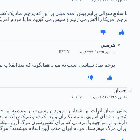
REPLY
با سلام سوالی برایم پیش امده مبنی بر این که پرچم نماد یک کش
پرچم آمریکا را آتش می زنیم و سپس می گوییم ما با مردم امریک
هرمس
۱۱ مهر ۱۳۹۵ / ۷:۳۱ ق٫ظ
REPLY
پرچم نماد سیاسی است نه ملی. همانگونه که بعد انقلاب
احسان
۱۰ مهر ۱۳۹۵ / ۱:۵۶ ب٫ظ
REPLY
وقتی انسان اثرات این شعار رو مورد بررسی قرار میده به این ف
شعار نه تنهای آسیبی به مستکبران وارد نکرده و نمیکنه بلکه 
دارند و در مواجهه با مردمی که برای کشورشون مرگ آرزو میکنند 
ایران مرگ میفرستاد مردم ایران جذب آیین اسلام میشدند؟ هرگز ای