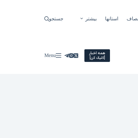
نصاف
استانها
بیشتر
جستجو
همه اخبار
Menu
[کلیک کن]