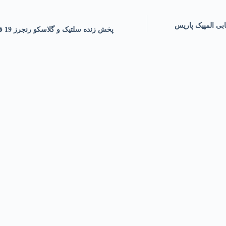
ان ایران و میانمار 19 فروردین 1402 | انتخابی المپیک پاریس
پخش زنده سلتیک و گلاسکو رنجرز 19 فروردین 1402 | «اولد فرم شماره 434»