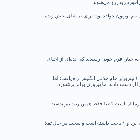
‌ام پریمیرلیگ میزبان تیم اورتون خواهد بود؛ برای تماشای پخش زنده
به چنان فرم خوبی رسیدند که عده‌ای از احیای
یونایتد در فرم بسیار خوب خودش جام اتحادیه را فتح کرد و با حذف بارسلونا و رئال بتیس به یک چهارم نهایی لیگ اروپا رسید و همچنین به جمع ۴ تیم برتر جام حذفی انگلیس راه یافت؛ اما
دی را از دست دادند اما پیروزی برابر برنتفورد
 لیگ قهرمانان است که با حفظ همین رتبه نیز بدست
منچستر در ۵ بازی اخیر خود در لیگ برتر ۲ برد، ۲ باخت و ۱ تساوی داشته است اما حریف امروز آن‌ها اورتون در پنج بازی اخیرش ۳ مساوی، ۱ برد و ۱ باخت داشته است و سخت در حال تقلا