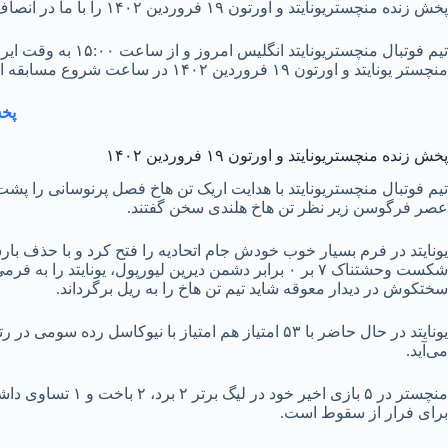
پخش زنده منچستریونایتد و اورتون ۱۹ فروردین ۱۴۰۲ را با ما در انصاف ورزشی ببینید؛ دو تیم در هفته ۳۰ام لیگ برتر از ساعت ۱۵:۰۰ در الدترافورد رودررو می‌شوند.
تیم فوتبال منچست
منچستر یونایتد و اورتون ۱۹ فروردین ۱۴۰۲ در ساعت شروع مسابقه از لینک زیر استفاده نمایید:
پخش 
پخش زنده منچستریونایتد و اورتون ۱۹ فروردین ۱۴۰۲
تیم فوتبال منچستریونایتد با هدایت اریک تن هاخ فصل پرنوسانی را پشت
عصر فرگوسن زیر نظر تن هاخ هلندی سخن گفتند.
شکست وحشتناک ۷ بر ۰ برابر دشمن دیرین لیورپول، یون
سختکوش در دیدار معوقه شاید تیم تن هاخ را به ریل برگرداند.
یونایتد در حال حاضر با ۵۳ امتیاز هم امتیاز با ن
می‌آید.
برای فرار از سقوط است.