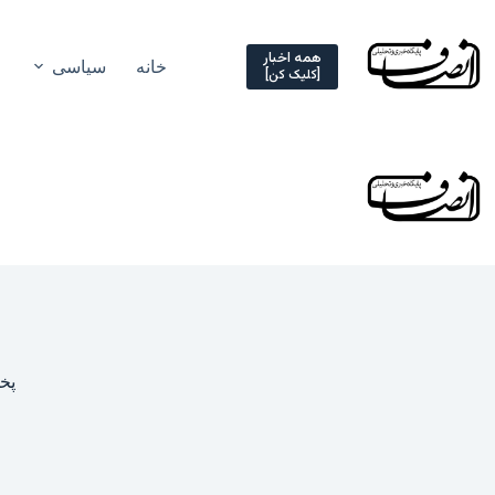
Ski
t
conten
همه اخبار
خانه
سیاسی
[کلیک کن]
پخش
ش