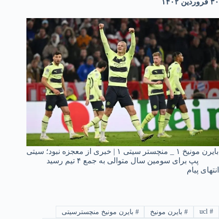
۳۰ فروردین ۱۴۰۲
بایرن مونیخ ۱ _ منچستر سیتی ۱ | خبری از معجزه نبود؛ سیتی
پپ برای سومین سال متوالی به جمع ۴ تیم رسید
انتهای پیام
ucl
#
#
بایرن مونیخ
#
بایرن مونیخ منچسترسیتی