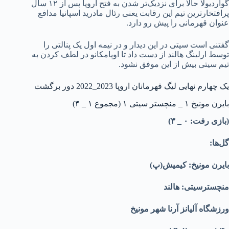
گواردیولا حالا برای نزدیک‌تر شدن به فتح اروپا پس از ۱۲ سال
پرافتخارترین تیم این رقابت یعنی رئال مادرید اسپانیا مدافع
عنوان قهرمانی را پیش رو دارد.
گفتنی است سیتی در این دیدار و در نیمه اول یک پنالتی را
توسط ارلینگ هالند از دست داد تا اوپامکانو در لطف کردن به
تیم سیتی بیش از این موفق نشود.
یک چهارم نهایی لیگ قهرمانان اروپا 2023_2022 دور برگشت
بایرن مونیخ ۱ _ منچستر سیتی ۱ (مجموع ۱ _ ۴)
(بازی رفت: ۰ _ ۳)
گل‌ها:
بایرن مونیخ: کیمیش(پ)
منچسترسیتی: هالند
ورزشگاه آلیانز آرنا شهر مونیخ