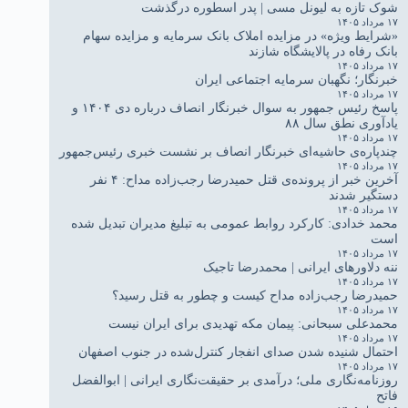
شوک تازه به لیونل مسی | پدر اسطوره درگذشت
۱۷ مرداد ۱۴۰۵
«شرایط ویژه» در مزایده املاک بانک سرمایه و مزایده سهام
بانک رفاه در پالایشگاه شازند
۱۷ مرداد ۱۴۰۵
خبرنگار؛ نگهبان سرمایه اجتماعی ایران
۱۷ مرداد ۱۴۰۵
پاسخ رئیس جمهور به سوال خبرنگار انصاف درباره دی ۱۴۰۴ و
یادآوری نطق سال ۸۸
۱۷ مرداد ۱۴۰۵
چندپاره‌ی حاشیه‌ای خبرنگار انصاف بر نشست خبری رئیس‌جمهور
۱۷ مرداد ۱۴۰۵
آخرین خبر از پرونده‌ی قتل حمیدرضا رجب‌زاده مداح: ۴ نفر
دستگیر شدند
۱۷ مرداد ۱۴۰۵
محمد خدادی: کارکرد روابط عمومی به تبلیغ مدیران تبدیل شده
است
۱۷ مرداد ۱۴۰۵
ننه دلاورهای ایرانی | محمدرضا تاجیک
۱۷ مرداد ۱۴۰۵
حمیدرضا رجب‌زاده مداح کیست و چطور به قتل رسید؟
۱۷ مرداد ۱۴۰۵
محمدعلی سبحانی: پیمان مکه تهدیدی برای ایران نیست
۱۷ مرداد ۱۴۰۵
احتمال شنیده شدن صدای انفجار کنترل‌شده در جنوب اصفهان
۱۷ مرداد ۱۴۰۵
روزنامه‌نگاری ملی؛ درآمدی بر حقیقت‌نگاری ایرانی | ابوالفضل
فاتح