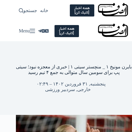
Ski
t
همه اخبار
خانه
جستجو
سیاسی
[کلیک کن]
conten
همه اخبار
Menu
[کلیک کن]
بایرن مونیخ ۱ _ منچستر سیتی ۱ | خبری از معجزه نبود؛ سیتی
پپ برای سومین سال متوالی به جمع ۴ تیم رسید
پنجشنبه, ۳۱ فروردین ۱۴۰۲ – ۰۲:۴۹
خارجی
,
سردبیر ورزشی