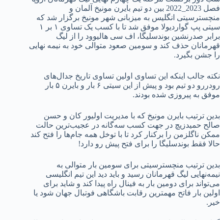
فصل 2023_2022 بین دو تیم بایرن مونیخ آلمان و
منچسترسیتی انگلیس به میزبانی شهر مونیخ برگزار شد که
سیتی پپ گواردیولا موفق شد تا با کسب یک تساوی ۱ بر ۱
برابر صدرنشین بوندسلیگا، اف سی هالیوود را از لیگ
قهرمانان حذف کند و سومین صعود متوالی خود به نیمه نهایی
را جشن بگیرد.
نکته جالب اینکه این تساوی اولین تساوی تاریخ جدال‌های
رودررو دو تیم بود و پیش از این سیتی ۶ بار و بایرن ۵ بار
موفق به پیروزی شده بودند.
بدین ترتیب بایرن مونیخ که با مدیریت اولیور کان و حسن
صالح حمیدزیچ در جهت کسب سه‌گانه در عجیب‌ترین حالت
ممکن ناگلزمن را برکنار کرد تا با توخل همه جام‌ها را فتح کند
حالا فقط بوندسلیگا را برای فتح پیش رو دارد!
بدین ترتیب منچسترسیتی برای سومین بار متوالی به
نیمه‌نهایی لیگ قهرمانان رسید و باید دید این تیم انگلیسی
می‌تواند برای دومین بار به فینال راه پیدا کند و شاید برای
اولین بار فاتح مهمترین رقابت باشگاهی فوتبال جهان شود یا
خیر.