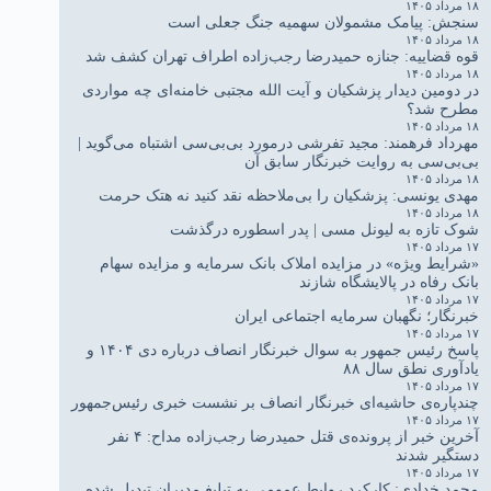
۱۸ مرداد ۱۴۰۵
سنجش: پیامک مشمولان سهمیه جنگ جعلی است
۱۸ مرداد ۱۴۰۵
قوه قضاییه: جنازه حمیدرضا رجب‌زاده اطراف تهران کشف شد
۱۸ مرداد ۱۴۰۵
در دومین دیدار پزشکیان و آیت الله مجتبی خامنه‌ای چه مواردی
مطرح شد؟
۱۸ مرداد ۱۴۰۵
مهرداد فرهمند: مجید تفرشی درمورد بی‌بی‌سی اشتباه می‌گوید |
بی‌بی‌سی به روایت خبرنگار سابق آن
۱۸ مرداد ۱۴۰۵
مهدی یونسی: پزشکیان را بی‌ملاحظه نقد کنید نه هتک حرمت
۱۸ مرداد ۱۴۰۵
شوک تازه به لیونل مسی | پدر اسطوره درگذشت
۱۷ مرداد ۱۴۰۵
«شرایط ویژه» در مزایده املاک بانک سرمایه و مزایده سهام
بانک رفاه در پالایشگاه شازند
۱۷ مرداد ۱۴۰۵
خبرنگار؛ نگهبان سرمایه اجتماعی ایران
۱۷ مرداد ۱۴۰۵
پاسخ رئیس جمهور به سوال خبرنگار انصاف درباره دی ۱۴۰۴ و
یادآوری نطق سال ۸۸
۱۷ مرداد ۱۴۰۵
چندپاره‌ی حاشیه‌ای خبرنگار انصاف بر نشست خبری رئیس‌جمهور
۱۷ مرداد ۱۴۰۵
آخرین خبر از پرونده‌ی قتل حمیدرضا رجب‌زاده مداح: ۴ نفر
دستگیر شدند
۱۷ مرداد ۱۴۰۵
محمد خدادی: کارکرد روابط عمومی به تبلیغ مدیران تبدیل شده