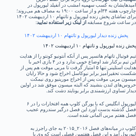
امید‌هایشان به کسب سهمیه امشب در آنفیلد لیورپول در
چارچوب هفته ۳۴ام و از ساعت ۱۹:۰۰ به مصاف هم می‌روند؛
برای تماشای پخش زنده لیورپول و تاتنهام ۱۰ اردیبهشت ۱۴۰۲
در ساعت شروع مسابقه
از لینک زیر استفاده نمایید
:
پخش زنده دیدار لیورپول و تاتنهام ۱۰ اردیبهشت ۱۴۰۲
پخش زنده لیورپول و تاتنهام ۱۰ اردیبهشت ۱۴۰۲
تیم فوتبال تاتهام هاتسپر پس از آنکه آنتونیو کونتو را از هدایت
این تیم برکنار شد اوضاع خوبی ندارد و در ۴ بازی اخیر با
هدایت استلینی تنها ۵ امتیاز گرفت تا مربی موقت هم پس از
شکست تحقیرآمیز برابر نیوکاسل اخراج شود و حالا رایان
میسون مربی موقت پس از اخراج مورینیو روی نیمکت
خروس‌های لندن بنشیند که البته میسون موفق شد در اولین
دیدار تساوی ارزشمندی برابر یونایتد دشت کند.
لیورپول انگلیس که با یورگن کلوپ همه افتخارات را در ۶
فصل گذشته بدست آورد این فصل درگیر سندروم عجیب
فصل هفتم مربی آلمانی شده است.
کلوپ در میانه‌های فصل ۲۰۱۶_۲۰۱۵ به جای راجرز به
لیورپول آمد و این فصل هفتمین فصلی است که وی با