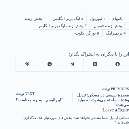
#
تاتنهام
#
لیورپول
#
لیگ برتر انگلیس
#
پخش زنده
#
پخش زنده فوتبال
#
پخش زنده لیگ برتر انگلیس
#
پریمیرلیگ
#
یورگن کلوپ
این را با دیگران به اشتراک بگذار:
PREVIOUS
نوشته
NEXT
نوشته
معجزۀ رییسی در مسکن؛ تبدیل
وعدۀ «ساخته می‌شود» به «باید
"لیبرالیسم" به چه معناست؟
می‌شد»!
Leave a Reply
نشانی ایمیل شما منتشر نخواهد شد.
بخش‌های موردنیاز علامت‌گذاری
شده‌اند
*