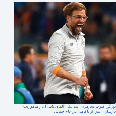
یورگن کلوپ سرمربی تیم ملی آلمان شد | آغاز مأموریت
بازسازی پس از ناکامی در جام جهانی