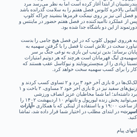
بندرنشینان از ابتدا آغاز کرده است اما به نظر می‌رسد مرد
آلمانی بالاخره کابوس فصل هفتم را به سلامت گذرانده باشد
و فصل آتی نیز بر روی نیمکت قرمزها بنشیند چراکه کلوپ
پس از عملکرد ناامیدکننده در فصل هفتم حضور در ماینتس و
دورتموند از این دو باشگاه جدا شده بود.
به هرروی لیوپول کلوپ که در این فصل هیچ جامی را بدست
نیاورد سخت در تلاش است تا فصل را با گرفتن سهمیه به
پایان برساند؛ بدین ترتیب این بازی به نوعی جنگ بر سر
سهمیه‎‌ی لیگ قهرمانان است هرچند که هر دوتیم امتیازات
نسبتا زیادی را از منچستریونایتد و نیوکاسل عقب هستند که
کار را برای کسب سهمیه سخت خواهد کرد.
لک‌لک‌ها در ۵ بازی آخر خود ۳ برد و ۲ تساوی کسب کردند و
زنبق‌های سفید نیز در ۵ بازی آخر خود ۲ مساوی، ۲ باخت و ۱
برد داشته‌اند؛ اما شما مخاطبان عزیز انصاف ورزشی
می‌توانید پخش زنده لیورپول و تاتنهام ۱۰ اردیبهشت ۱۴۰۲ را
از ساعت ۱۹:۰۰ و با استفاده از لینکی که با همکاری
«آپارات
اسپرت»
در ابتدای مطلب در اختیار شما قرار داده شد، تماشا
کنید.
انتهای پیام