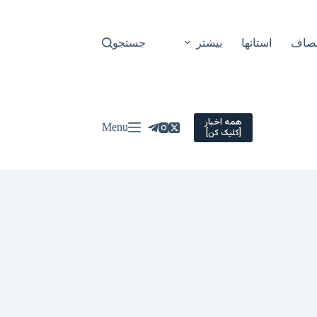
نصاف
استانها
بیشتر
جستجو
همه اخبار
Menu
[کلیک کن]