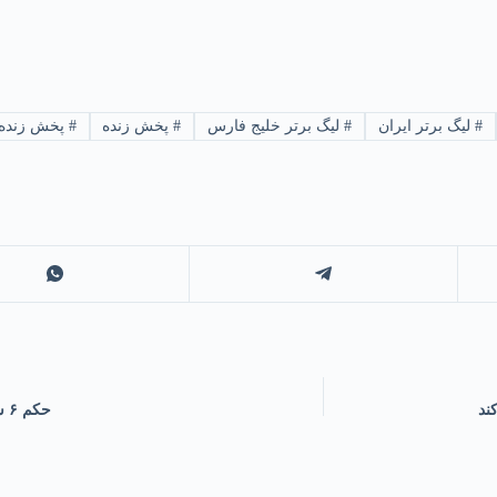
#
لیگ برتر ایران
#
لیگ برتر خلیج فارس
#
پخش زنده
#
پخش زنده 
ند
حکم ۶ سال حبس و تبعید مجید توکلی تایید شد