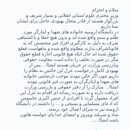
سلام و احترام
وزیر محترم علوم انسانی انقلابی و بسیار شریف و
بزرگوار هستند از قادر متعال بهبودی عاجل برای ایشان
تمنا داریم
در دانشگاه ارومیه خانواده های شهدا و ایثارگر مورد
ظلم و ستم واقع شده اند و بدون هیچ خطا و یا اشتباهی
صرف به دلیل به کارگیری افراد غیر متخصص که به
قانوناشراف ندارند مظلوم واقع شده و ماههاست قطع
حقوق شده اند حال انکه هیچ قانونی اجازه قطع حقوق
مگر در صورت تخلف را نداده است معاونت حقوقی
وبازرسی وزارت در جریان هستند انشاا… پس از
بهبودی کامل درخواست عزل این خائنین به نظام را
داریم چون اگر خائن نبودند موجب نارضایتی خانواده
های شهدا و ایثارگران به صورت غیر قانونی نبودند
انشاا… مدارک را از دفتر حقوقی و بازرسی وزارت
دریافت دارند و به صورت رسانه ای اقدام به عزل این
افراد معمول گردد تا افرادی از جنس اکبری جاسوس
که ادعای مسلمانی و بسیجی و … را داشتند در دانشگاه
ارومیه نیز به سزای اعمال خود برسند .
شاد و سربلند وپیروز و امضای خدا پای خواسته هاتون
باشه انشاا…..