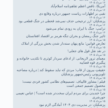
۱۶ مرداد ۱۴۰۵
آمریکا، ناقض اعظم تفاهم‌نامه اسلام‌آباد
۱۶ مرداد ۱۴۰۵
نقبی بر اظهارات ریاست جمهور درباره وقایع دی
۱۶ مرداد ۱۴۰۵
پزشکیان: ارز ترجیحی حذف نمی‌شد قحطی در جنگ قطعی بود
۱۶ مرداد ۱۴۰۵
ترامپ: جنگ با ایران به زودی تمام می‌شود
۱۶ مرداد ۱۴۰۵
تاثیر جنگ رمضان و بحران تنگه هرمز بر اقتصاد افغانستان
۱۵ مرداد ۱۴۰۵
تعارض قوانین؛ مانع پنهان سنددار شدن بخش بزرگی از املاک
۱۵ مرداد ۱۴۰۵
در نقد نقل قول های جعلی!
۱۵ مرداد ۱۴۰۵
معمای ترور لاریجانی: از ادعای سردار کوثری تا تکذیب خانواده و
پیگیری قوه قضاییه
۱۵ مرداد ۱۴۰۵
حقیقتِ بیرون از قاب؛ مردی که نباید سقوط کند | درباره مصاحبه
تلویزیونی رئیس‌جمهور پزشکیان
۱۵ مرداد ۱۴۰۵
فیلم | مشاور قالیباف: تصمیم‌های نظامی کشور فردی نیست؛
محصول تصمیم جمعی است
۱۵ مرداد ۱۴۰۵
چرا خندیدن برای مردم ایران سخت‌تر شده است؟ | عباس نعیمی
جورشری
۱۵ مرداد ۱۴۰۵
پزشکیان: در مدیریت دی ۱۴۰۴ آمادگی لازم نبود