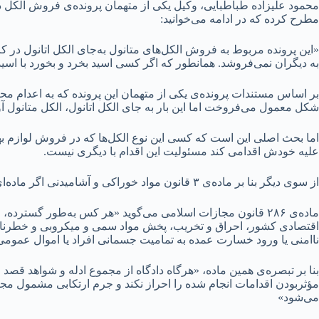
محمود علیزاده طباطبایی، وکیل یکی از متهمان پرونده‌ی فروش الکل در
مطرح کرده که در ادامه می‌خوانید:
«این پرونده‌ مربوط به فروش الکل‌های متانول به‌جای الکل اتانول در
به دیگران نمی‌فروشد. همانطور که اگر کسی اسید بخرد و‌ بخورد با اس
بر اساس مستندات پرونده‌ی یکی از متهمان این پرونده که به اعدام م
شکل معمول می‌فروخت اما این بار به جای الکل اتانول، الکل متانول آو
اما بحث اصلی این است که کسی این نوع الکل‌ها که در فروش لوازم 
علیه خودش اقدامی کند مسئولیت این اقدام با دیگری نیست.
از سوی دیگر بنا بر ماده‌ی ۳ قانون مواد خوراکی و آشامیدنی اگر ماده‌ای به جای ماده‌ی دیگر فروخته شود و موجب مرگ شود سه تا ده سال حبس دارد.
ماده‌ی ۲۸۶ قانون مجازات اسلامی می‌گوید «هر کس به‌طور گست
اقتصادی کشور، احراق و تخریب، پخش مواد سمی و میکروبی و خطرناک ی
ناامنی یا ورود خسارت عمده به تمامیت جسمانی افراد یا اموال عمو
بنا بر تبصره‌ی همین ماده، «هرگاه دادگاه از مجموع ادله و شواهد قصد
مؤثربودن اقدامات انجام شده را احراز نکند و جرم ارتکابی مشمول مجا
می‌شود»