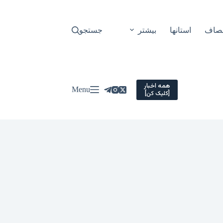
نصاف
استانها
بیشتر
جستجو
همه اخبار
Menu
[کلیک کن]