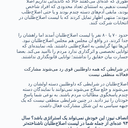
طوری که عده‌ای می‌گفتند حالا که کاندیدایی نداریم اصلا
لیست ندهیم. به استثنای تعداد محدودی که افراد شاخص
بودند، مابقی آدم‌های دسته چندم بودند و یا حتی اصلاح‌طلب
نبودند؛ منتهی اظهار تمایل کردند که با لیست اصلاح‌طلبان در
انتخابات شرکت کنند.
حدود ۷۰ یا ۸۰ نفر با لیست اصلاح‌طلبان آمدند اما راهشان را
جدا کردند. در واقع آن مجلس هم مجلس اصلاح‌طلبان نبود.
این‌ها تنها گرایشی به اصلاح‌طلبی داشتند. بله، نماینده‌ای که
توانایی تخصصی و اثرگذاری ندارد مردم را ناامید می‌کند. بعضا
جسارت بیان حقایق را نداشتند؛ توانایی قانونگذاری نداشتند.
در شرایطی که همه داوطلبین قوی رد می‌شوند مشارکت
فعالانه منطقی نیست
اصلاح‌طلبان در شرایطی که داوطلبین دسته اولشان رد
می‌شوند و خلع سلاح می‌شوند نمی‌توانند با نمایندگان دسته
چندم پاسخگوی مطالبات مردم باشند. به نوعی شما پاسخ
خودتان را نیز دادید. در چنین شرایطی منطقی نیست که یک
جبهه سیاسی به این شکل مشارکت فعال داشت.
انصاف نیوز: این خودش نمی‌تواند یک استراتژی باشد؟ سال
۹۴ عده‌ای از جمله شما در لیست اصلاح‌طلبان ناشناخته‌تر