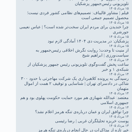
تلویزیونی رئیس‌جمهور پزشکیان
۱۵ مرداد ۱۴۰۵
فیلم | مشاور قالیباف: تصمیم‌های نظامی کشور فردی نیست؛
محصول تصمیم جمعی است
۱۵ مرداد ۱۴۰۵
چرا خندیدن برای مردم ایران سخت‌تر شده است؟ | عباس نعیمی
جورشری
۱۵ مرداد ۱۴۰۵
پزشکیان: در مدیریت دی ۱۴۰۴ آمادگی لازم نبود
۱۵ مرداد ۱۴۰۵
از منیت تا وحدت؛ روایت نگرش اخلاقی رئیس‌جمهور به
سیاست‌ورزی | ابراهیم شیخ
۱۴ مرداد ۱۴۰۵
ساعت پخش گفت‌وگوی تلویزیونی رئیس جمهور پزشکیان از
شبکه‌ی ۱ و خبر
۱۴ مرداد ۱۴۰۵
رسیدگی به پرونده کلاهبرداری یک شرکت مهاجرتی با حدود ۳۰۰
شاکی در دادسرای تهران | شناسایی و توقیف ۲ همت از اموال
متهمان
۱۴ مرداد ۱۴۰۵
معتضد: عبدالله شهبازی هم مورد حمایت حکومت پهلوی بود و هم
جمهوری اسلامی
۱۴ مرداد ۱۴۰۵
چرا توافق ایران و عمان درباره‌ی تنگه هرمز اعلام نشد؟
۱۴ مرداد ۱۴۰۵
پوست خربزه تحلیلگران غربی | رضا رئیسی
۱۳ مرداد ۱۴۰۵
خبر تازه از مذاکرات در حال انجام درباره‌ی تنگه هرمز