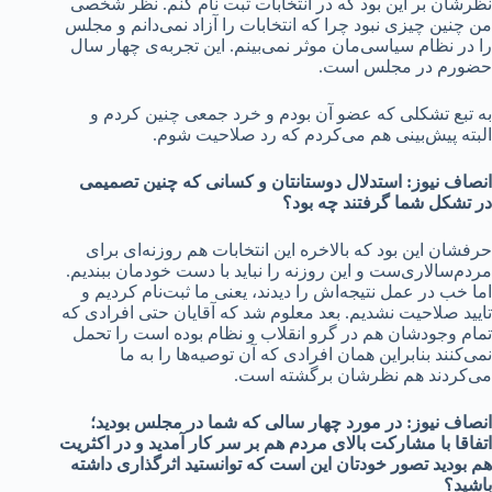
نظرشان بر این بود که در انتخابات ثبت نام کنم. نظر شخصی
من چنین چیزی نبود چرا که انتخابات را آزاد نمی‌دانم و مجلس
را در نظام سیاسی‌مان موثر نمی‌بینم. این تجربه‌ی چهار سال
حضورم در مجلس است.
به تبع تشکلی که عضو آن بودم و خرد جمعی چنین کردم و
البته پیش‌بینی هم می‌کردم که رد صلاحیت شوم.
انصاف نیوز: استدلال دوستانتان و کسانی که چنین تصمیمی
در تشکل شما گرفتند چه بود؟
حرفشان این بود که بالاخره این انتخابات هم روزنه‌ای برای
مردم‌سالاری‌ست و این روزنه را نباید با دست خودمان ببندیم.
اما خب در عمل نتیجه‌اش را دیدند، یعنی ما ثبت‌نام کردیم و
تایید صلاحیت نشدیم. بعد معلوم شد که آقایان حتی افرادی که
تمام وجودشان هم در گرو انقلاب و نظام بوده است را تحمل
نمی‌کنند بنابراین همان افرادی که آن توصیه‌ها را به ما
می‌کردند هم نظرشان برگشته است.
انصاف نیوز: در مورد چهار سالی که شما در مجلس بودید؛
اتفاقا با مشارکت بالای مردم هم بر سر کار آمدید و در اکثریت
هم بودید تصور خودتان این است که توانستید اثرگذاری داشته
باشید؟