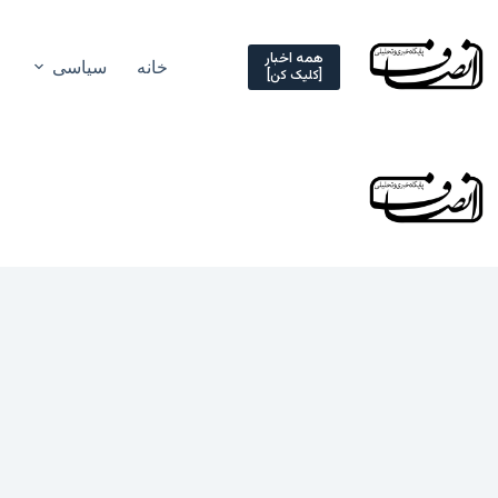
Ski
t
conten
همه اخبار
خانه
سیاسی
[کلیک کن]