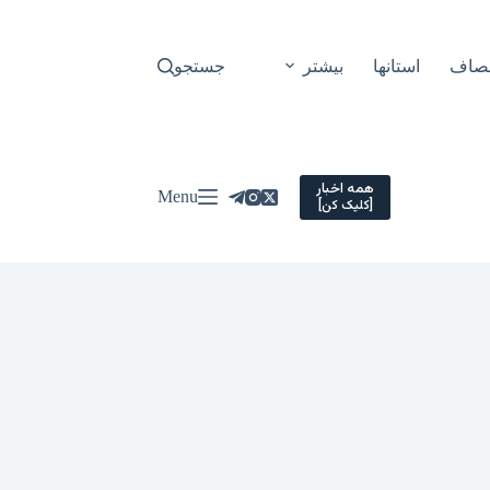
نصاف
استانها
بیشتر
جستجو
همه اخبار
Menu
[کلیک کن]