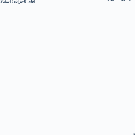
آقای تاجزاده! استدلا
S