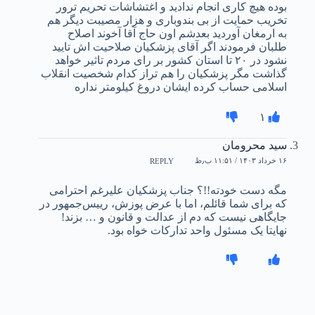
بوده هیچ کاری انجام ندادید و اغتشاشات تحریم ترور
تخریب حمایت از بی بندوباری و هزار مصیبت دیگر هم
به ارمغان آوردید بعدشم اون حاج آقا آخوند اصلاح
طلبان فرمودند اگر آقای پزشکیان صلاحیت اش تایید
نشود در ۲۰ تا استان کشور بر رای مردم تاثیر خواهد
گذاشت مگر پزشکیان را هم تراز کدام شخصیت انقلاب
اسلامی حساب کرده ایشان دروغ کیلومتر نداره
۱
سید محرومان
۱۶ خرداد ۱۴۰۳ / ۱۱:۵۱ ب٫ظ
REPLY
مگه دست خودته!!؟ جناب پزشکیان علیرغم احترامی
که برای شما قائلم، اما با عرض پوزش، رییس‌جمهور در
جایگاهی نیست که دم از عدالت و قانون و … بزند!
نهایتا یک مسئول واحد تدارکات خواه بود.