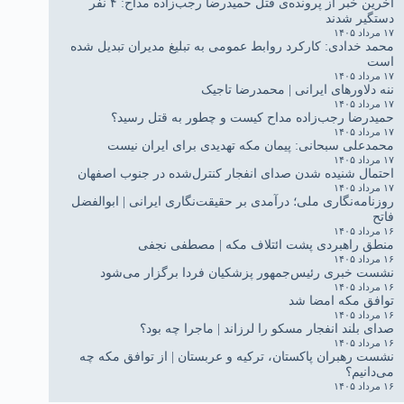
آخرین خبر از پرونده‌ی قتل حمیدرضا رجب‌زاده مداح: ۴ نفر
دستگیر شدند
۱۷ مرداد ۱۴۰۵
محمد خدادی: کارکرد روابط عمومی به تبلیغ مدیران تبدیل شده
است
۱۷ مرداد ۱۴۰۵
ننه دلاورهای ایرانی | محمدرضا تاجیک
۱۷ مرداد ۱۴۰۵
حمیدرضا رجب‌زاده مداح کیست و چطور به قتل رسید؟
۱۷ مرداد ۱۴۰۵
محمدعلی سبحانی: پیمان مکه تهدیدی برای ایران نیست
۱۷ مرداد ۱۴۰۵
احتمال شنیده شدن صدای انفجار کنترل‌شده در جنوب اصفهان
۱۷ مرداد ۱۴۰۵
روزنامه‌نگاری ملی؛ درآمدی بر حقیقت‌نگاری ایرانی | ابوالفضل
فاتح
۱۶ مرداد ۱۴۰۵
منطق راهبردی پشت ائتلاف مکه | مصطفی نجفی
۱۶ مرداد ۱۴۰۵
نشست خبری رئیس‌جمهور پزشکیان فردا برگزار می‌شود
۱۶ مرداد ۱۴۰۵
توافق مکه امضا شد
۱۶ مرداد ۱۴۰۵
صدای بلند انفجار مسکو را لرزاند | ماجرا چه بود؟
۱۶ مرداد ۱۴۰۵
نشست رهبران پاکستان، ترکیه و عربستان | از توافق مکه چه
می‌دانیم؟
۱۶ مرداد ۱۴۰۵