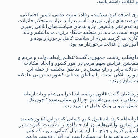
و انقلاب داشته باشد.
وی اضافه کرد: سلامت، رفاه، امنیت غذایی، تامین اجتماعی،
فرصت‌های برابر، توزیع مناسب درآمد، نهاد مستحکم خانواده،
به عدم فقر و تبعیض جزو بندهای سیاست‌های ابلاغی رهبری
بوده است. ما باید در منطقه جایگاه برتری می‌داشتیم و باید
کاری می‌کردیم مردم از سلامت کامل برخوردار بوده و
آموزش از عدالت برخوردار می‌بود.
داوطلب ریاست جمهوری گفت: تنظیم رابطه دولت و مردم و
همچنین افزایش سهم مردم در امور کشور و ایجاد امکانات
عادلانه برابر و رفع تبعیض در مناظق مختلف از جمله این
موارد ابلاغی است. آیا مناطق مختلف کشور دسترسی عادلانه
به منابع دارند؟
پزشکیان گفت: قانون برنامه باید اجرا می‌شده و باید ارتباط
منطقی با دنیا می‌داشتیم. چرا این عملی نشده؟ چون یک
عامل بیرونی و یک عامل درونی داریم.
او اضافه کرد: باید قبول کنیم کسانی که در این کشور هستند
بر اساس توانایی‌هایشان باید جایگاه‌ها را به دست بگیرند نه بر
اساس گروه و جناح. ما باید به‌دنبال کسانی برویم که علم،
مهارت و تجربه دارند. ممکن است این افراد دوست ما هم