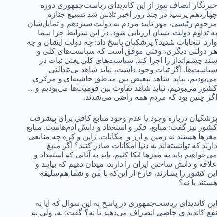
خبرنگار انصاف نیوز از این کاندیدای ریاست‌جمهوری دوره
چهاردهم پرسید در چند روز اخیر تلاش شد تشییع جنازه
مرحوم رئیسی، مهر تایید مردم به دولت سیزدهم و تمایل‌شان
به تداوم دولت ایشان ارزیابی شود. در این شرایط چرا شما
وارد انتخابات شدید؟ پزشکیان پاسخ داد: چه دولت ایشان و چه
هر دولتی دیگری، وقتی موفق است که سیاست‌های کلی و
سند چشم‌انداز را اجرا کند. سیاست‌های کلی یعنی ثبات در
سیاست‌ها. اگر ثبات وجود داشت، نباید شاهد بی‌عدالتی
می‌بودیم، نباید شاهد تبعیض بین مناطق حاشیه‌ای و مرکزی
کشور می‌بودیم، نباید شاهد تفاوت بین قومیت‌ها می‌بودیم و…
اگر چنین بود که مردم همه راضی می‌شدند.
پزشکیان درباره وجود یا عدم وجود منابع کافی برای پیشرفت
کشور نیز گفت: منابع، فکر و استعداد و دانش آدم‌هاست. منابع
مغزها هستند نه زمین و ارز و امکانات. ژاپن و کره چه منابعی
دارند که توانسته‌اند به دنیا امکانات صادر کنند؟ اگر منبع
می‌خواهیم باید به مغزها اتکا کنیم. باید به آنانی که استعداد و
علاقه و دانش ساختن ایران را دارند، میدان دهیم که بیایند و
این کشور را بسازند، فارغ از این‌که با من و شما هم‌سلیقه
هستند یا نه؟
این کاندیدای ریاست‌جمهوری در پاسخ به این سوال که آیا به
نفع کاندیدای خاصی انصراف می‌دهید یا نه؟ گفت: نه، ولی به