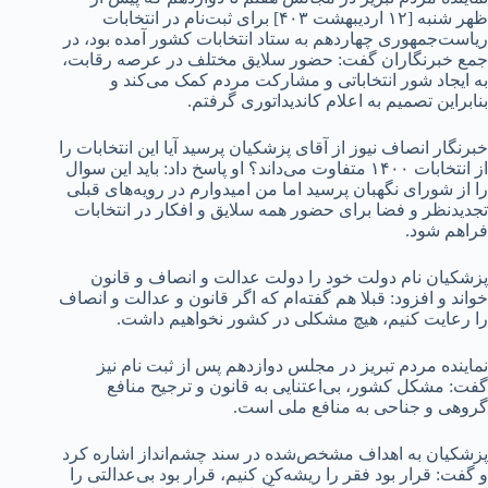
ظهر شنبه [۱۲ اردیبهشت ۴۰۳] برای ثبت‌نام در انتخابات
ریاست‌جمهوری چهاردهم به ستاد انتخابات کشور آمده بود، در
جمع خبرنگاران گفت: حضور سلایق مختلف در عرصه رقابت‌،
به ایجاد شور انتخاباتی و مشارکت مردم کمک می‌کند و
بنابراین تصمیم به اعلام کاندیداتوری گرفتم.
خبرنگار انصاف نیوز از آقای پزشکیان پرسید آیا این انتخابات را
از انتخابات ۱۴۰۰ متفاوت می‌داند؟ او پاسخ داد: باید این سوال
را از شورای نگهبان پرسید اما من امیدوارم در رویه‌های قبلی
تجدیدنظر و فضا برای حضور همه سلایق و افکار در انتخابات
فراهم شود.
پزشکیان نام دولت خود را دولت عدالت و انصاف و قانون
خواند و افزود: قبلا هم گفته‌ام که اگر قانون و عدالت و انصاف
را رعایت کنیم، هیچ مشکلی در کشور نخواهیم داشت.
نماینده مردم تبریز در مجلس دوازدهم پس از ثبت نام نیز
گفت: مشکل کشور، بی‌اعتنایی به قانون و ترجیح منافع
گروهی و جناحی به منافع ملی است.
پزشکیان به اهداف مشخص‌شده در سند چشم‌انداز اشاره کرد
و گفت: قرار بود فقر را ریشه‌کن کنیم، قرار بود بی‌عدالتی را