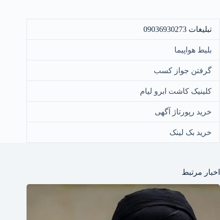
تبلیغات 09036930273
بلیط هواپیما
گرفتن جواز کسب
کلینیک کاشت ابرو لیام
خرید رپورتاژ آگهی
خرید بک لینک
اخبار مرتبط