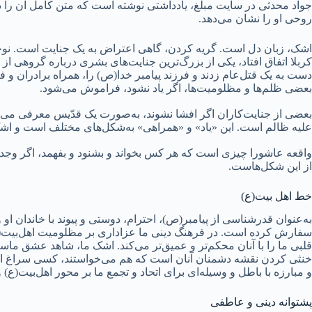
جواد محدثی در سایت مبلغ، یادداشتی نوشته است که متن کامل آن را د
روحی او را نشان می‌دهد.
کربلا اتفاق افتاد، یکی از بزرگ‌ترین جنایت‌های بشری درباره گروهی از
دست به یک قتل‌عام زدند و فرزند پیامبر خدا(ص) را، همراه برادران و
بعضی ظلم‌ها و مظلومیت‌ها، اگر یاد نشود، فراموش می‌شود.
بعضی از جنایت‌کاران اگر افشا نشوند، به‌صورت یک قدّیس معرفی می‌شو
علیه ظالم است. این «یاد» و «همراهی» به‌شکل‌های مختلف است و اشک 
واقعه عاشورا چیزی است که هر کس بخواند و بشنود و بفهمد، اگر وجدان ان
از این شکل‌هاست.
خط اهل بیت(ع)
به‌عنوان قدرشناسی از پیامبر(ص)، احترام، دوستی و پیوند با خاندان 
سفارش کرده است. در فرهنگ دینی ما عزاداری بر مظلومیت اهل‌بیت(ع) 
قلبی ما را با آنان محکم‌تر و عمیق‌تر می‌کند. اشک ما، شاهد عشق ماست
خنثی کردن نقشه دشمنان آنان است که هم می‌خواستند، کسی سراغ این خ
و مبارزه با باطل و وسیله‌ای برای اتحاد و تجمع ما بر محور اهل‌بیت(ع)
پشتوانه دینی و عاطفی