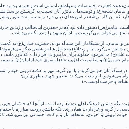
ن‌دهنده فعالیت احساسات و عواطف انسانی است و هم نسبت به خاندا
امامان شیعه(ع) و توصیه‌های مکرّر آنان نسبت به گریستن بر سیدالشه
رد که این کار، ریشه در آموزه‌های دینی دارد و مستند به دستور پیشوا
ست. پیامبر(ص) دستور داده بود که بر جعفربن ابی‌طالب و زیدبن حارث
ماز می‌خواند، می‌گریست و یاد آن شهید را زنده نگه می‌داشت.
بر و امامان، از پیشگامان این مسأله بودند. حضرت صادق(ع) به کُمیت ک
ن مجالس می‌کرد. امام رضا(ع) به دعبِل شاعر شیعی دیگر می‌فرمود: ای
لی(ع) می‌فرمود: خداوند برای ما پیروانی قرار داده که یاور مایند، در 
امام حسین(ع) و مظلومیت اهل‌بیت(ع) از سوی خود امامان(ع) ترسیم، ت
 سوگ آنان هم می‌گرید و با این گریه، مهر و علاقه درونی خود را نش
 می‌شود و با او بیعت می‌کند؛ به‌تعبیر شهید مطهری(ره):
ا نشاط و حرمت اوست.»۱
نده نگه داشتن فرهنگ اهل‌بیت(ع) بوده است. از آنجا که حاکمان جور، 
سی در گریه و عزاداری، همان زنده نگه داشتن روحیه مبارزه با ستم و 
هات تربیتی و اخروی، به‌لحاظ آثار و برکات اجتماعی نیز می‌باشد، تا