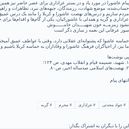
پیام عاشورا در مورد یاد و در بستر عزاداری برای عصر حاضر نیز همین 
حساب‌شده، موضع شهادت، رزمندگان، جبهه‌های نبرد، تظاهرات و راهپیما
مردم سازیم و درس‌های نهضت عاشورا و کربلا را مانند یک درس عمیق،
عزاداری و گریه و همدلی با عاشورائیان، یکی از گام‌ها و اقدام‌ها بر
نشود زمزمــه خون شهیــــدان خامــــــوش
سوز عرفانی این نغمه ز سازی دگر است
حماسه عاشوا که پشتوانه‌ای عقلانی دارد، وقتی با عواطف عمیق آمیخته
ما نیز، از احیاگران فرهنگ عاشورا و وفاداران به حماسه کربلا باشیم و در
پی نوشت‌ها
‌۱. شهید، ضمیمه قیام و انقلاب مهدی، ص ۱۲۴؛
۲. نهضت‌های اسلامی صدساله اخیر، ص۸۰.
انتهای پیام
#
جواد محدثی
#
عزاداری
#
محرم
#
گریه
این را با دیگران به اشتراک بگذار: