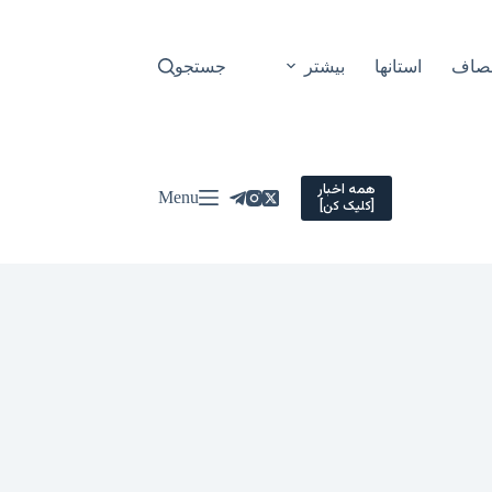
نصاف
استانها
بیشتر
جستجو
همه اخبار
Menu
[کلیک کن]