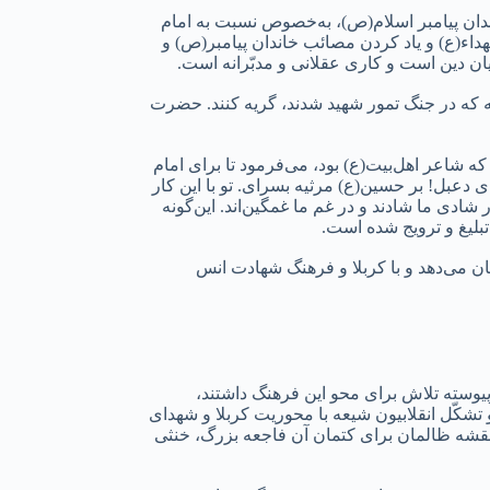
ن پیامبر اسلام(ص)، به‌خصوص نسبت به امام
داء(ع) و یاد کردن مصائب خاندان پیامبر(ص) و
یان دین است و کاری عقلانی و مدبّرانه است.
ه که در جنگ تمور شهید شدند، گریه کنند. حضرت
ه شاعر اهل‌بیت(ع) بود، می‌فرمود تا برای امام
 دعبل! بر حسین(ع) مرثیه بسرای. تو با این کار
شادی ما شادند و در غم ما غمگین‌اند. این‌گونه
بلیغ و ترویج شده است.
ان می‌دهد و با کربلا و فرهنگ شهادت انس
پیوسته تلاش برای محو این فرهنگ داشتند،
تشکّل انقلابیون شیعه با محوریت کربلا و شهدای
 نقشه ظالمان برای کتمان آن فاجعه بزرگ، خنثی