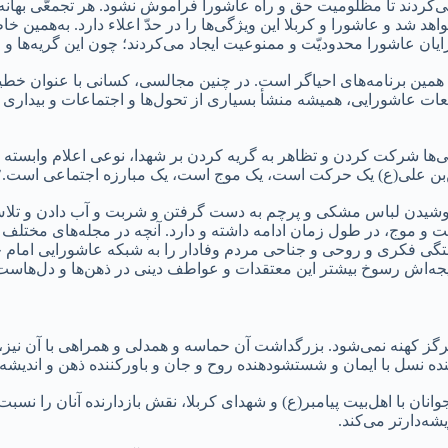
ی‌کردند تا مظلومیت حق و راه عاشورا فراموش نشود. هر تجمعّی بهان
واهد شد و عاشورا و کربلا این ویژگی‌ها را در حدّ اعلاء دارد. به‌همین 
یان عاشورا محدودیّت و ممنوعیت ایجاد می‌کردند؛ چون این گریه‌ها و 
ه همین برنامه‌های احیاگر است. در چنین مجالسی، کسانی با عنوان خطی
تجمعات عاشورایی، همیشه منشأ بسیاری از تحول‌ها و اجتماعات و بیدا
 شرکت کردن و تظاهر به گریه کردن بر شهدا، نوعی اعلام وابسته بو
بن علی(ع) یک حرکت است، یک موج است، یک مبارزه اجتماعی است.۲
پوشیدن لباس مشکی و پرچم به دست گرفتن و شربت و آب دادن و تلاش
و موج، در طول زمان ادامه داشته و دارد. آنچه در مجله‌های مختلف 
بستگی فکری و روحی و جناحی مردم وفادار را به شبکه عاشورایی امام 
یجه‌اش رسوخ بیشتر این معتقدات و عواطف دینی در ذهن‌ها و دل‌هاست
 هرگز کهنه نمی‌شود. بزرگداشت آن حماسه و همدلی و همراهی با آن نیز
ده نسل با ایمان و شستشودهنده روح و جان و باورکننده ذهن و اندیشه‌
 با اهل‌بیت پیامبر(ع) و شهدای کربلا، نقش بازدارنده آنان را نسبت ب
شه‌دارتر می‌کند.