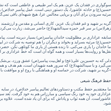
سوگواری در فقدان یک عزیز، هم یک امر طبیعی و عاطفی است که نشا
حسین(ع) و حادثه عاشورا، یک دستور دینی است. عمل پیامبر خدا(ص) و 
مرثیه سرودن برای آنان و برپایی مجالس عزا، هیچ شبهه‌ای باقی نمی‌گذا
گریه بر شهید و غم فقدان یک عزیز، کاری انسانی و مقدس و ارزشمند ا
زهرا(س) بر سر قبر حمزه سیدالشهدا(ع) حاضر می‌شد، زیارت می‌کرد، ن
سابقه عزاداری بر مظلومّیت خاندان پیامبر(ص) بسیار دیرینه است. پیام
حسین(ع) مرثیه بسراید و بخواند و دیگران را هم توصیه به شرکت در ای
ما خاندان را یاری می‌کنی. تا زنده هستی از یاری ما کوتاهی نکن. حضرت ع
نقل‌ها و روایت‌ها بسیار است و همه گواه آن است که خطّ عزاداری بر 
دلی که به حسین‌بن علی(عج) و اهل‌بیت پیامبر(ص) عشق ورزد، بی‌شک در
می‌گیرد و با سیدالشهدا(ع) که سرور همه شهیدان است، هم هدف و همراه
«گریه بر شهید، شرکت در حماسه او و هماهنگی با روح او و موافقت ب
حفظ فرهنگ شیعی
ما معتقدیم حفظ مکتب و دستاوردهای تعالیم پیامبر خدا(ص)، در سایه ز
عزاداری خود به خود رنگ سیاسی و مبارزاتی هم به خود گرفت. بُعد سیا
عاشوراست. آن همه ثواب و پاداش که برای آن یاد شده است، علاوه بر ج
شود.