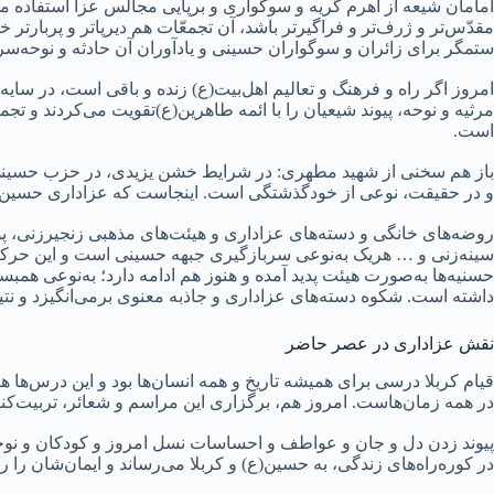
امامان شیعه از اهرم گریه و سوگواری و برپایی مجالس عزا استفاده م
مقدّس‌تر و ژرف‌تر و فراگیرتر باشد، آن تجمعّات هم دیرپاتر و پربارتر خ
ستمگر برای زائران و سوگواران حسینی و یادآوران آن حادثه و نوحه‌سرا
امروز اگر راه و فرهنگ و تعالیم اهل‌بیت(ع) زنده و باقی است، در سای
مرثیه و نوحه، پیوند شیعیان را با ائمه طاهرین(ع)تقویت می‌کردند و 
است.
باز هم سخنی از شهید مطهری: در شرایط خشن یزیدی، در حزب حسینی‌ها
و در حقیقت، نوعی از خودگذشتگی است. اینجاست که عزاداری حسین‌
روضه‌های خانگی و دسته‌های عزاداری و هیئت‌های مذهبی زنجیرزنی، 
سینه‌زنی و … هریک به‌نوعی سربازگیری جبهه حسینی است و این حرکت 
حسنیه‌ها به‌صورت هیئت پدید آمده و هنوز هم ادامه دارد؛ به‌نوعی هم
داشته است. شکوه دسته‌های عزاداری و جاذبه معنوی برمی‌انگیزد و نت
نقش عزاداری در عصر حاضر
قیام کربلا درسی برای همیشه تاریخ و همه انسان‌ها بود و این درس‌ها
در همه زمان‌هاست. امروز هم، برگزاری این مراسم و شعائر، تربیت‌کنن
پیوند زدن دل و جان و عواطف و احساسات نسل امروز و کودکان و نوجوانان
در کوره‌راه‌های زندگی، به حسین(ع) و کربلا می‌رساند و ایمان‌شان را ری