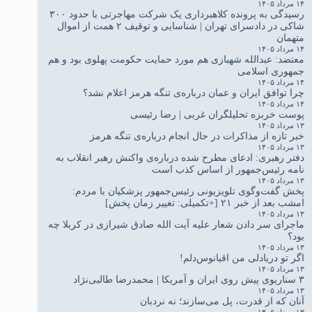
۱۴ مرداد ۱۴۰۵
رسیدگی به پرونده کلاهبرداری یک شرکت مهاجرتی با حدود ۳۰۰
شاکی در دادسرای تهران | شناسایی و توقیف ۲ همت از اموال
متهمان
۱۴ مرداد ۱۴۰۵
معتضد: عبدالله شهبازی هم مورد حمایت حکومت پهلوی بود و هم
جمهوری اسلامی
۱۴ مرداد ۱۴۰۵
چرا توافق ایران و عمان درباره‌ی تنگه هرمز اعلام نشد؟
۱۴ مرداد ۱۴۰۵
پوست خربزه تحلیلگران غربی | رضا رئیسی
۱۳ مرداد ۱۴۰۵
خبر تازه از مذاکرات در حال انجام درباره‌ی تنگه هرمز
۱۳ مرداد ۱۴۰۵
دفتر رهبری: ادعای مطرح شده درباره‌ی واکنش رهبر انقلاب به
نامه رئیس‌جمهور از اساس کذب است
۱۳ مرداد ۱۴۰۵
پخش گفت‌وگوی تلویزیونی رئیس‌جمهور پزشکیان با مردم:
امشب بعد از خبر ۲۱ [+تکمیلی: تغییر زمان پخش]
۱۳ مرداد ۱۴۰۵
ماجرای سر دادن شعار علیه آیت الله صادق شیرازی در کربلا چه
بود؟
۱۳ مرداد ۱۴۰۵
اگر تو دریادلی من اقیانوس‌دلم!
۱۳ مرداد ۱۴۰۵
۳ سناریوی پیش روی ایران و آمریکا | محمدرضا طالبی‌نژاد
۱۳ مرداد ۱۴۰۵
آنان که از قدرت، پل می‌سازند؛ نه نردبان