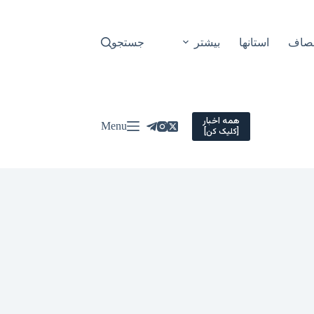
نصاف
استانها
بیشتر
جستجو
همه اخبار
Menu
[کلیک کن]