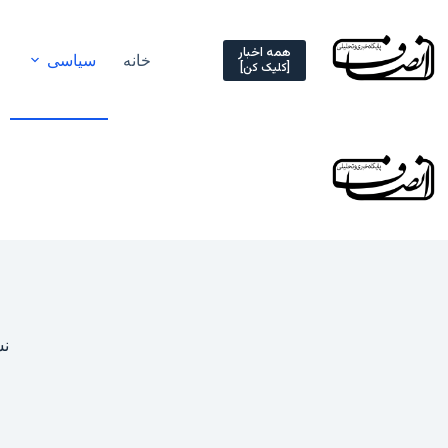
Ski
t
conten
همه اخبار
خانه
سیاسی
[کلیک کن]
نس