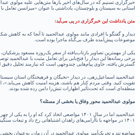
خبرگزاری تسنیم که در سال‌های اخیر بارها متن‌هایی علیه مولوی عب
استانی به سیستان و بلوچستان، یادداشتی با عنوان «میزانسن تعامل با
متن یادداشت این خبرگزاری در پی می‌آید:
دیدار و گفتگو با افرادی مانند مولوی عبدالحمید تا آنجا که به کاهش شک
موضوعات پیش‌آمده طرف بی‌گناه ماجرا بوده است.
یکی از مهمترین تصاویر بازتاب‌یافته از سفر یک‌روزه مسعود پزشکیان،
برخی رسانه‌ها این دیدار را فتح‌بابی برای تعامل مثبت با عبدالحمید تو
گسترش یافته، حاوی پیام‌هایی چندوجهی است که نیازمند تحلیل دقیق 
عبدالحمید اسماعیل‌زهی، در دیدار «نخبگان و فرهیختگان استان سیست
تقویت کنید. وقتی مردم کنار هم باشند، هزینه امنیت کاهش می‌یابد.»، ای
منطقه‌ای است که تحت‌تأثیر اظهارات تنش‌زا دامن زده شده بودند.
مولوی عبدالحمید محور وفاق یا بخشی از مسئله؟
عبدالحمید اما در سال ۱۴۰۱ مواضعی اتخاذ کرد که ا
۱۴۰۱ در مواجهه با ناآرامی‌های زاهدان اشتباهاتی رخ داد و تبعات سنگینی به کشور تحمیل کرد اما برای جبران این اشتباه از همان ابتدا گام‌هایی نیز برداشته شد.
مواضع تند و تحریک‌آمیز مولوی عبدالحمید در آن زمان، به‌عنوان بخشی از