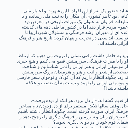
شاید حضور یک نفر از این افراد با این شهرت و اعتبار ملی
کافی بود تا هر کشوری آن مکان را به ثبت ملی رسانده و با
تبلیعات فراوان به عنوان یک میراث تاریخی در معرض دید
عموم مردم قرار دهد اما در کشور ما طی دهه های گذشته
عده ای از مدیران ارشد فرهنگی و مسئولان شهرداریها تا
توانسته اند سعی در تخریب و پنهان کردن تاریخ هنر و فرهنگ
ایرانی داشته اند.
باید به خاطر داشت وقتی نسلی را تربیت می دهیم که ارتباط
او را با میراث فرهنگی سرزمینش قطع می کنیم و هیچ چیزی
از موسیقی ایرانی و هنر ایرانی را نمی شناسانیم و شناخت
صحیحی از شعر و ادب و هنر و هنرمندان بزرگ سرزمینش
ندارد، چگونه انتظار داریم که آن کودک و نوجوان شعر فارسی
و موسیقی ایرانی را بفهمد و نسبت به آن تعصب و علاقه
داشته باشد!؟
از قدیم گفته اند: «از دل برود، هر آنکه از دیده برفت».
حال وقتی سالها تلاش مستمر برای از دل زدودن نام مفاخر
فرهنگ ایران صورت گرفته است، چگونه انتظار داشته باشیم
که نوجوان زبان و سرزمین و فرهنگ دیگری را ترجیح ندهد و
شفای قوم خود را در دوای دیگری نجوید؟
عشق و علاقه انسان به هر فرد و هر چیزی در شناخت و انس