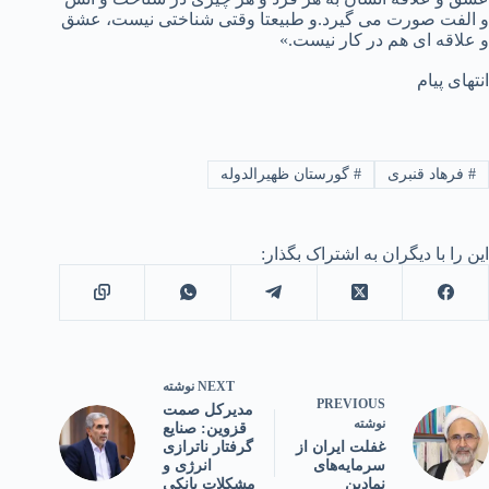
و الفت صورت می گیرد.و طبیعتا وقتی شناختی نیست، عشق
و علاقه ای هم در کار نیست.»
انتهای پیام
#
فرهاد قنبری
#
گورستان ظهیرالدوله
این را با دیگران به اشتراک بگذار:
NEXT
نوشته
PREVIOUS
مدیرکل صمت
نوشته
قزوین: صنایع
گرفتار ناترازی
غفلت ایران از
انرژی و
سرمایه‌های
مشکلات بانکی
نمادین