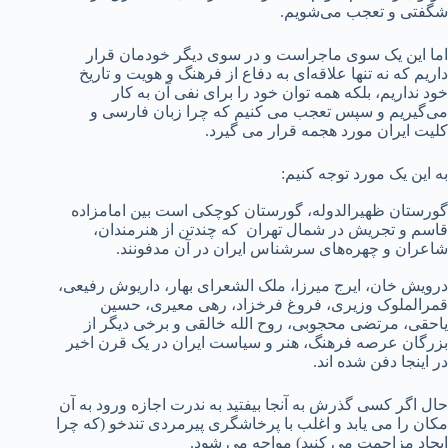
شگفتی و تعجب می‌شویم.
اما این یک سوی ماجراست و در سوی دیگر خودمان قرار
داریم که نه تنها علاقه‌ای به دفاع از فرهنگ و هویت و تاریخ
خود نداریم، بلکه همه توان خود را برای نفی آن به کار
می‌گیریم و سپس تعجب می کنیم که چرا زبان فارسی و
کلیت ایران مورد هجمه قرار می گیرد.
به این یک مورد توجه کنیم:
گورستان ظهیرالدوله، گورستان کوچکی است بین امامزاده
قاسم و تجریش در شمال تهران که چندتن از هنرمندان،
شاعران و چهره‌های سرشناس ایران در آن مدفونند.
درویش خان، ایرج میرزا، ملک الشعرای بهار، داریوش رفیعی،
قمرالملوک وزیری، فروغ فرخزاد، رهی معیری، حسین
یاحقی، مرتضی محجوبی، روح الله خالقی و برخی دیگر از
بزرگان عرصه فرهنگ، هنر و سیاست ایران در یک قرن اخیر
در اینجا دفن شده اند.
حال اگر کسی گذرش به آنجا بیفتید به ندرت اجازه ورود به آن
مکان را می یابد و اغلب با پرخاشگری پیرمردی تندخو (که چرا
ایجاد مزاحمت می کنید) مواجه می شود.