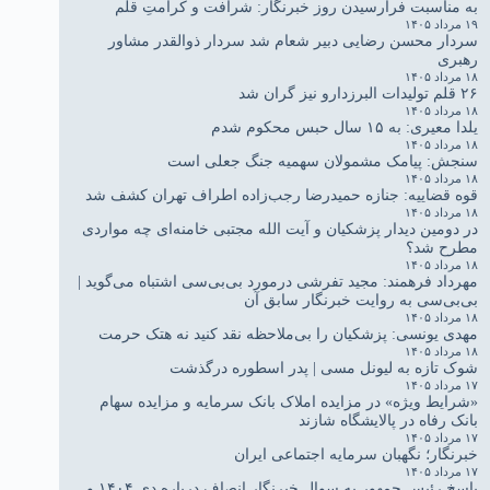
به مناسبت فرارسیدن روز خبرنگار: شرافت و کرامتِ قلم
۱۹ مرداد ۱۴۰۵
سردار محسن رضایی دبیر شعام شد سردار ذوالقدر مشاور
رهبری
۱۸ مرداد ۱۴۰۵
۲۶ قلم تولیدات البرزدارو نیز گران شد
۱۸ مرداد ۱۴۰۵
یلدا معیری: به ۱۵ سال حبس محکوم شدم
۱۸ مرداد ۱۴۰۵
سنجش: پیامک مشمولان سهمیه جنگ جعلی است
۱۸ مرداد ۱۴۰۵
قوه قضاییه: جنازه حمیدرضا رجب‌زاده اطراف تهران کشف شد
۱۸ مرداد ۱۴۰۵
در دومین دیدار پزشکیان و آیت الله مجتبی خامنه‌ای چه مواردی
مطرح شد؟
۱۸ مرداد ۱۴۰۵
مهرداد فرهمند: مجید تفرشی درمورد بی‌بی‌سی اشتباه می‌گوید |
بی‌بی‌سی به روایت خبرنگار سابق آن
۱۸ مرداد ۱۴۰۵
مهدی یونسی: پزشکیان را بی‌ملاحظه نقد کنید نه هتک حرمت
۱۸ مرداد ۱۴۰۵
شوک تازه به لیونل مسی | پدر اسطوره درگذشت
۱۷ مرداد ۱۴۰۵
«شرایط ویژه» در مزایده املاک بانک سرمایه و مزایده سهام
بانک رفاه در پالایشگاه شازند
۱۷ مرداد ۱۴۰۵
خبرنگار؛ نگهبان سرمایه اجتماعی ایران
۱۷ مرداد ۱۴۰۵
پاسخ رئیس جمهور به سوال خبرنگار انصاف درباره دی ۱۴۰۴ و