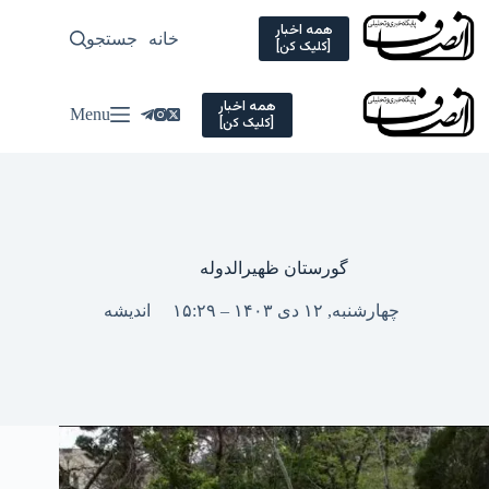
Ski
t
همه اخبار
خانه
جستجو
سیاسی
[کلیک کن]
conten
همه اخبار
Menu
[کلیک کن]
گورستان ظهیرالدوله
چهارشنبه, ۱۲ دی ۱۴۰۳ – ۱۵:۲۹
اندیشه