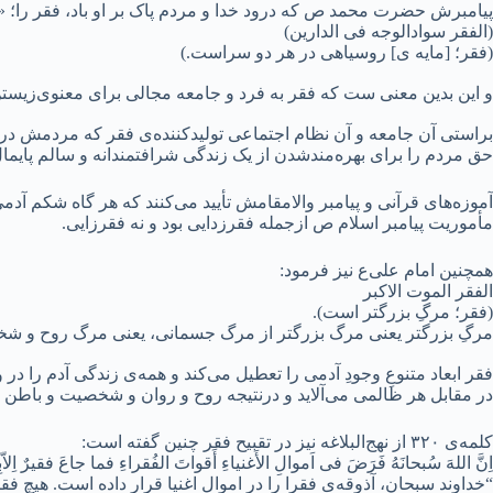
پیامبرش حضرت محمد ص که درود خدا و مردم پاک بر او باد، فقر را؛ 
(الفقر سوادالوجه فی الدارین)
(فقر؛ [مایه ی] روسیاهی در هر دو سراست.)
و این بدین معنی ست که فقر به فرد و جامعه مجالی برای معنوی‌زیستن
براستی آن جامعه و آن نظام اجتماعی تولیدکننده‌ی فقر که مردمش در چ
حق مردم را برای بهره‌مندشدن از یک زندگی شرافتمندانه و سالم پایمال ک
آموزه‌های قرآنی و پیامبر والامقامش تأیید می‌کنند که هر گاه شکم آدمی
مأموریت پیامبر اسلام ص ازجمله فقرزدایی بود و نه فقرزایی.
همچنین امام علی‌ع نیز فرمود:
الفقر الموت الاکبر
(فقر؛ مرگِ بزرگتر است).
مرگِ بزرگتر یعنی مرگ بزرگتر از مرگ جسمانی، یعنی مرگ روح و شخصی
فقر ابعاد متنوعِ وجودِ آدمی را تعطیل می‌کند و همه‌ی زندگی آدم را 
در مقابل هر ظالمی می‌آلاید و درنتیجه روح و روان و شخصیت و باطن 
کلمه‌ی ۳۲۰ از نهج‌البلاغه نیز در تقبیح فقر چنین گفته است:
اِنَّ اللهَ سُبحانَهُ فَرَضَ فی‌ اَموالِ الأَغنیاءِ أَقواتَ الفُقراءِ فما جاعَ فقیرٌ اِلاّبِ
“خداوند سبحان، آذوقه‌ی فقرا را در اموال اغنیا قرار داده است. هیچ ف