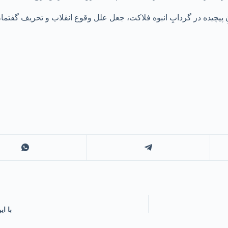
یچیده در گردابِ انبوه فلاکت، جعل علل وقوع انقلاب و تحریف گفتمان 
با این ۶ ترفند از شر آلزایمر 