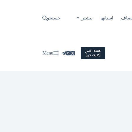
نصاف
استانها
بیشتر
جستجو
همه اخبار
Menu
[کلیک کن]