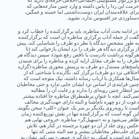
دو بزرگوار مسئولیتی اجتماعی-اخلاقی-حرفه‌ای دارید که
حرمت این ردا را پاس داشته و وارد چنین منازعه‌هایی که
برای علاقه‌مندان ایران دوست‌داشتنی اما خسته و غمگین،
دستاوردی جز افسوس ندارد، نشوید.
در ادامه بحث آداب مناظره، باید برگزارکننده را خطاب کرد و
گفت از جمله آداب برگزاری مناظره آن است که برگزارکننده
به طور مشخص دیدگاه یا نظر دو طرف را شناسایی کند، پیش
از برگزاری دیدگاه هر طرف را نزد ایشان بازخوانی کند (تا
هرگونه برداشت نادرست یا ناقص رفع شود)، سپس دیدگاه هر
طرف را به طرف مقابل ارایه کرده و مناظره را برای شنیدن
پاسخ‌های مستدل دو طرف به پرسش محوری مناظره (گزاره
اختلافی نزد دو طرف) برگزار کند. نگارنده با شناختی که از
سال‌ها همکاری با ارباب رسانه داشته، نیک متوجه است که
چنین فرایندی از اساس نزد ایشان جایی ندارد و حتی مخاطبان
نیز انتظار چنین رویه‌ای را ندارند و رعایت آن را مطالبه
نمی‌کنند. آنچه با عنوان پرطمطراق مناظره جا افتاده بیشتر
دعوت از دو چهره نام‌آشنا و البته دارای جهت‌گیری مخالف
است تا روبه‌روی یکدیگر بر سر یک عنوان «کلی» سخن بگویند.
این گونه است که برگزارکننده تنها در نقش توزیع‌کننده زمان
ظاهر می‌شود و نه «تسهیل‌گر» مناظره. خروجی نهایی هم
عکس روی جلد از آن دو چهره برجسته در کنار هم، تلاش
برای جلب‌نظر مخاطبان بیشتر و صد البته متنی که تنها
منازعه است و کمکی به «یادگیری جمعی» نمی‌کند. نشان به