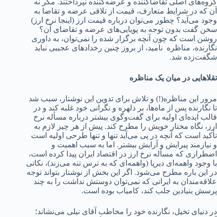
گروه‌های اصلی تقاضاکننده و عرضه‌کننده نپرداختند. مگر نه
آن که در شرایط متعارف، قیمت از تلاقی عرضه و تقاضا به
وجود می‌آید؟ چطور می‌توان درباره قیمت ارز (اینجا نرخ ارز)
سخن گفت بدون توجه به پویایی‌های عرضه و تقاضای آن؟
روشن است که چون آنچه برگزار شده را نمی‌توان، به داوری
نگارنده، مناظره نامید، از بروز چنین رخدادهای عجیبی نباید
شگفت‌زده شد.
تقلاهایی در میان یک مناظره
مرور این مناظره(!) و تلاش برای تدوین این نوشتار، سبب شد
تا نگارنده پس از ماه‌ها، بر دلهره و نگرانی خود غلبه کند و در
قالب ایده‌ای اولیه برای گفت‌وگوی بیشتر درباره مسأله نرخ
ارز، نگاه مختار خویش را مطرح کند. پیش از هر چیز لازم به
تأکید است که آنچه در پی می‌آید تنها و تنها طرحی اولیه است
و نیازمند پیرایش و آرایش بیشتر. اما به سبب اهمیت و
اضطراری که مسأله نرخ ارز در اقتصاد ایران پیدا کرده است،
با وجود واهمه‌ای دیرپا (واهمه‌ای که به ترس تنه می‌زند)، نکاتی
در این باره مطرح می‌شود. اگر این بخش از نوشتار بتواند توجه
علاقه‌مندان به ایرانی که نمی‌توان دوستش نداشت را به چند
پرسش بنیادین جلب کند، کامیاب بوده است.
در دنیای تخیل، نگارنده خود را مخاطب آقای نیلی می‌نشاند؛