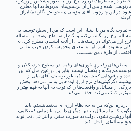
حاضر در مناظره(!) درباره نرخ ارز، به طور مشخص و روشن،
بازنویسی شده و پس از آن پرسش‌های مربوط به آنها مطرح
شود. در این چارچوب آقای مؤمنی (به خوانش نگارنده) ابراز
کردند:
– تفاوت نگاه من با ایشان این است که من از سطح توسعه به
مسأله نرخ ارز نگاه می‌کنم و نگاه از ســطح توسعه به مسأله
نرخ ارز می‌تواند در زمینه‌هایی، از آنچه ایشــان مطرح کرد، به
کلی متفاوت باشد. این به معنای مخدوش کردن حریم علــم
اقتصاد از طرف من نیســت.
– منطق‌های رفتاریِ تئوری‌های رقیب در سطوح خرد، کلان و
توسعه هم یگانه و یکسان نیست. بنابراین در عین حال که این
عدد و رقم‌هایی که شنیدید [منظور توصیف آقای نیلی از
پیشینه دگرگونی‌های نرخ ارز]، ایده‌هایی به ما می‌دهد، بخش
بزرگی از مسائل و واقعیت‌ها را که توجه به آنها به فهم بهتر و
مؤثرتر کمک می‌کند، حذف می‌کند.
– درباره این‌که من به چه نظام ارزی‌ای معتقد هستم، باید
بگویم که ما مسائل بنیادین دیگری داریم و تا زمانی که تکلیف
آنها روشــن نشود، دولت به صورت منفرد و انتزاعی، نمی‌تواند
هیچ مسأله‌ای را حل بکند.