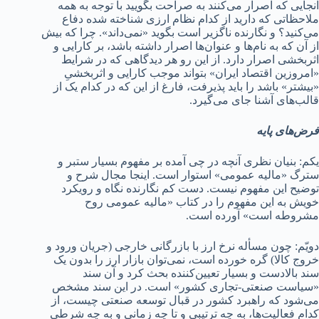
آنجایی که اصرار می‌کنند به صراحت بگویید با توجه به همه
ملاحظاتی که دارید از کدام نظام ارزی شناخته شده دفاع
می‌کنید؟ و نگارنده ناگزیر است بگوید «نمی‌داند». چرا که بیش
از آن که به نام‌ها و عنوان‌ها اصرار داشته باشد، بر کارایی و
اثربخشی اصرار دارد. از این رو هر دیدگاهی که در شرایط
«امروزین اقتصاد ایران» بتواند موجب کارایی و اثربخشیِ
«بیشتر» باشد را باید پذیرفت، فارغ از این که در کدام یک از
قالب‌های آشنا جای می‌گیرد.
فرض‌های پایه
یکم: بنیان نظری آنچه در چی آمده بر مفهوم بسیار ستبر و
سترگ «مالیه عمومی» استوار است. اینجا مجال شرح و
توضیح این مفهوم نیست. دست کم نگارنده نگاه و رویکرد
خویش به این مفهوم را در کتاب «مالیه عمومی روح
مشروطه است» آورده است.
دویّم: چون مسأله نرخ ارز با بازرگانی خارجی (جریان ورود و
خروج کالا) گره خورده است، نمی‌توان بازار ارز را بدون یک
سند بالادست و بسیار تعیین‌کننده بحث کرد و آن سند
«سیاست صنعتی-تجاری کشور» است. در این سند مشخص
می‌شود که راهبرد کشور در قبال توسعه صنعتی چیست، از
کدام فعالیت‌ها، به چه ترتیبی و تا چه زمانی و به چه شرطی