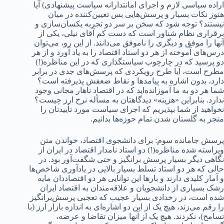
اراده سیاسی لازم و اجرای امانتدارانه سیاست پیشنهادی) آیا
هنوز نکات بسیار و پرسش‌هایی بس تعیین‌کننده در میان
نیستند؟ توجه شود که سخن بر سر دو تجربه یکسان‌سازی و
برقراری نظام شناور است که دست کم آقای نیلی، یکی از
آنها را موفق و دیگری را ناموفق می‌دانند. از این رو، می‌توان
درس‌های آموخته از هر دو استاد اقتصاد را به یاد آورد و از هر
دو پرسید که در چارچوب سیاستگذاری که در این مناظره(!)
مطرح است، آیا طرح رویکردی که پرسش‌های جدی در برابر
دارد، بدون اشاره به پیامدها و نقاط ضعفش پذیرفته است؟
شما هر دو به ما آموزانده‌اید که در اقتصاد ناهار مجانی وجود
ندارد. بنابراین «هزینه» دیدگاهتان به مسأله نرخ ارز چیست؟
نخواهید از شما بپذیریم که اجرای سیاست مورد تأییدتان را
منجر به گلستان شدن تمام حوزه‌ها بدانیم.
پرسش جامانده سوم: برای دانشجوی اقتصاد، خواندن متن
ویراسته شده مناظره(!) دو استاد نامدار اقتصاد در ایران از
نگاهی دیگر بسیار پرسش برانگیز و حتی شگفت‌آور بود. در
حالی که هر دو استاد تسلط بسیار بالایی در یادآوری شاخص‌ها
و آمار کلیدی دارند و بارها این توانایی هر دو اقتصاددان مایه
رشک بسیاری از دانشجویان و علاقه‌مندان به اقتصاد ایران
شده است، در رخدادی بسیار عجیب که تعجبی پرسش‌برانگیز
را رقم می‌زند، هیچ یک از این دو اشاره‌ای به اندازه بازار ارز (با
تسامح)، نکردند. هیچ یک از آنها میزان تقاضا و عرضه،