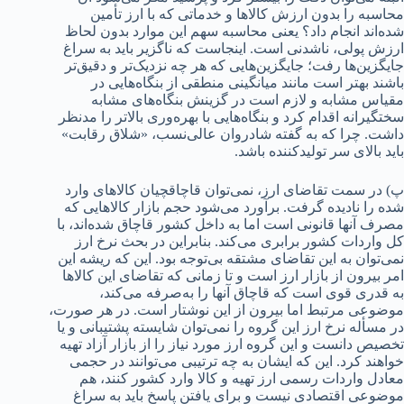
محاسبه را بدون ارزش کالاها و خدماتی که با ارز تأمین
شده‌اند انجام داد؟ یعنی محاسبه سهم این موارد بدون لحاظ
ارزش پولی، ناشدنی است. اینجاست که ناگزیر باید به سراغ
جایگزین‌ها رفت؛ جایگزین‌هایی که هر چه نزدیک‌تر و دقیق‌تر
باشند بهتر است مانند میانگینی منطقی از بنگاه‌هایی در
مقیاس مشابه و لازم است در گزینش بنگاه‌های مشابه
سختگیرانه اقدام کرد و بنگاه‌هایی با بهره‌وری بالا‌تر را مدنظر
داشت. چرا که به گفته شادروان عالی‌نسب، «شلاق رقابت»
باید بالای سر تولید‌کننده باشد.
پ) در سمت تقاضای ارز، نمی‌توان قاچاقچیان کالاهای وارد
شده را نادیده گرفت. برآورد می‌شود حجم بازار کالاهایی که
مصرف آنها قانونی است اما به داخل کشور قاچاق شده‌اند، با
کل واردات کشور برابری می‌کند. بنابراین در بحث نرخ ارز
نمی‌توان به این تقاضای مشتقه بی‌توجه بود. این که ریشه این
امر بیرون از بازار ارز است و تا زمانی که تقاضای این کالاها
به قدری قوی است که قاچاق آنها را به‌صرفه می‌کند،
موضوعی مرتبط اما بیرون از این نوشتار است. در هر صورت،
در مسأله نرخ ارز این گروه را نمی‌توان شایسته پشتیبانی و یا
تخصیص دانست و این گروه ارز مورد نیاز را از بازار آزاد تهیه
خواهند کرد. این که ایشان به چه ترتیبی می‌توانند در حجمی
معادل واردات رسمی ارز تهیه و کالا وارد کشور کنند، هم
موضوعی اقتصادی نیست و برای یافتن پاسخ باید به سراغ