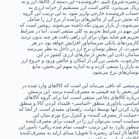
زنجیره شروع کنیم. «فروشنده» این دسته از کالاها، ارز و نه
ریال می‌پذیرد. کافی است ارز مستقیم از خزانه ارزی به
حساب فروشنده خارجی واریز شود. به این ترتیب این گروه
که بخش بزرگی از چالش‌های برآمده از نرخ ارز را شامل
می‌شوند، از بازار بیرون نگه داشته می‌شوند. روشن است که
این مهم در شرایط تحریم به کلی منتفی است. اما در شرایط
تحریم هم شاید بتوان برای آن راهی یافت هر چند بدون تردید
کارمزدهای بانکی سرسام‌آور افزایش خواهد بود. در هر
صورت، از منظر نوسان نرخ ارز در داخل به نظر می‌رسد
سامان دادن این بخش از نیازهای ارزی کشور در این
چارچوب، بخشی بزرگی از امکان و چالش ورود و خروج ارز
به بازار را منتفی کرده و به اندازه سهم این بخش، مانع
نوسان‌های نرخ می‌شود.
پرسشی که باقی می‌ماند این است که کالاهای وارد شده در
این بخش با چه قیمتی به مصرف‌کننده برسد. این پرسش
درباره کالاهای دفاعی منتفی است. اما برای گروه کالاهای
اساسی، یادآوری منطق «اساسی» قلمداد کردن کالا و منطق
وارد کردن آنها توسط دولت، راهنمای مفیدی است. از آنجا که
«حمایت از مصرف کننده» و کنترل نرخ تورم بنیان این
سیاست است می‌توان ارز را در قیمت برای مصرف‌کننده
منظور نکرد. به این ترتیب «قیمت تمام شده ریالی» تأمین این
کالاها (از ابتدای زنجیره تا تحویل) مبنای ارایه به مصرف‌کننده
کالاهای اساسی خواهد بود.