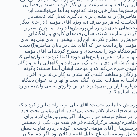
ارز نپرداخته و به سرعت از آن گذر کردند. دست برقضا این
پرسش‌ها همان‌هایی بودند که توجه به آنها می‌توانست این
مناظره(!) را به منبعی برای یادگیری تبدیل کند. تأسف‌بار
آنجاست که هر دو طرف (به ویژه آقای مؤمنی) در جای دیگر
بحث‌هایی جدی درباره این پرسش‌ها دارند. اما چون اسیر و
گرفتار منازعه شدند، همان بحث‌های کلیدی و راهگشای
خویش را مطرح نکردند. این ایراد بیشتر از آقای نیلی به آقای
مؤمنی وارد است چرا که آقای نیلی در پایان مناظره(!) دست
کم دیدگاه خود را بسته‌بندی و مطرح کردند اما آقای مؤمنی
تنها به بیان «عنوان پاسخ‌های خود» اکتفا کردند؛ عنوان‌هایی که
تنها گوش افرادی را به زنگ وامی‌دارد و نگاه‌هایی را به واژگان
کلیدی خیره می‌کند که با مباحث ایشان آشنا هستند؛ وگرنه
واژگان و مفاهیم کلیدی که ایشان به کار بردند برای افراد
ناآشنا به مطالب ایشان، گنگ است و آنها را به عنوان دیدگاه
درباره بازار ارز نمی‌پذیرند. در این چارچوب، می‌توان به موارد
زیر اشاره کرد:
پرسش جا مانده نخست: آقای نیلی به صراحت ابراز کردند که
در سطح اقتصاد کلان بحث می‌کنند و آقای مؤمنی بحث خود
را در سطح توسعه قرار می‌داد. اگر پیش‌نیازهای لازم برای
مناظره توسط برگزارکننده فراهم شده بود، یکی از نخستین‌
پرسش‌ها از آقای مؤمنی توضیحی کوتاه درباره تفاوت سطح
تحلیل توسعه با سطح تحلیل اقتصاد کلان بود. اگر چه امکان