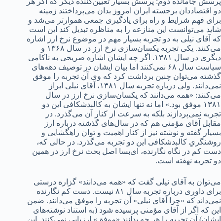
پرسش جامانده دوم: پرسش بسیار تعیین‌کننده دیگر که اگر هر
دو اقتصاددان برجسته ایران امروز بدان می‌پرداختند زمینه
برای فهم شرایط و راه برای یادگیری جمعی هموارتر می‌شد و
شاید می‌توانست این منازعه را به مناظره تبدیل کند این است
که آقای نیلی به دو تجربه بسیار مهم در موضوع نرخ ارز اشاره
می‌کنند. یکی تجربه یکسان‌سازی نرخ ارز در سال ۱۳۶۸ و
دیگری در سال ۱۳۸۱. اگر چه ایشان اشاره صریحی به ناکامی
سیاست سال ۶۸ نمی‌کنند اما بیان ایشان در توصیف دهه‌های
گذشته می‌توان چنین برداشت کرد که وی آن تجربه را موفق
نمی‌دانند. ولی درباره تجربه سال ۱۳۸۱، آقای نیلی ابراز
می‌کنند: «همه می‌دانند که یکسان‌سازی نرخ ارز در سال
۱۳۸۱ موفق بود.» اما نه تنها ایشان به کالبدشکافی این دو
تجربه نمی‌پردازند بلکه به سرعت از کنار آن می‌گذرد. در
مقابل آقای مؤمنی هم که در سال‌های گذشته درباره ارز
بسیار گفته و نوشته نیز از کنار اهمیت و توان راهگشایی و
روشنگریِ کالبدشکافی این دو تجربه می‌گذرد. در حالی که،
دست کم در نگاه نگارنده، ای‌بسا اصل بحث نرخ ارز در همین
دو تجربه نهفته است.
می‌توان به آقای نیلی گفت که «همه می‌دانند» گزاره درستی
برای داوری درباره تجربه سال ۸۱ نیست. دست کم نگارنده
نمی‌داند که «چرا آقای نیلی» آن تجربه را موفق می‌دانند. ضمن
این که اگر از آقای مؤمنی پرسیده شود (به استناد نوشته‌های
ایشان) آن تجربه را هر چه بدانند «موفق» ارزیابی نمی‌کنند. این