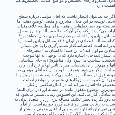
دارد، ســازوکارهای تخصیص و مواضع اصابت تخصیص‌ها هم
اهمیت دارد.
اگر چه نمی‌توان انتظار داشت که آقای مؤمنی درباره سطح
تحلیل توسعه در این مجال مشروح و مفصل توضیح دهند، اما
شایسته بود «سرخط‌هایی راهنما» برای مطالعه علاقه‌مندان
ارایه می‌کردند. نکته دیگر آن که احاله مسأله نرخ ارز به حل
مسائل بنیادین، آیا احاله موضوع به امری محال نخواهد بود؟
کدام مسأله اقتصادی در ایران فاقد مسائل بنیادین است. آیا
پذیرفته است که سیاستگذار تصمیم‌گیری را به حل مسائل
بنیادین موکول کند؟ با این همه اما ایشان به «متغیرهای
بی‌شمار ذیمدخل» اشاره دارد که بی‌توجهی به آنها موجب
شکست سیاست می‌شود. ولی مناظره(!) به جای شناسایی
آنها و مهم‌تر از آن شناسایی میزان تأثیر آنها بر نرخ ارز، وارد
مباحث دیگر می‌شود. همچنین با وجود آن که آقای مؤمنی به
دو شاقول در مسأله ارز اشاره می‌کنند (معیشت و تولید) و با
وجود آن که به «ســازوکارهای تخصیص و مواضع اصابت
تخصیص‌ها» اشاره می‌کند اما در کمال شگفتی از کنار
مهم‌ترین موضوع مغفول مانده در مسأله ارز (در ایران البته)
به سادگی گذر می‌کنند. این افسوس زمانی بیشتر می‌شود که
به باور نگارنده تعیین تکلیف مسأله نرخ ارز در اقتصاد ایران به
شدت به رعایت همین دو قاعده گرده خورده است. از آقای
نیلی نمی‌توان انتظار داشت، ولی از آقای مؤمنی و بیشتر از
برگزارکننده می‌توان گلایه کرد که چرا این دو معیار بس