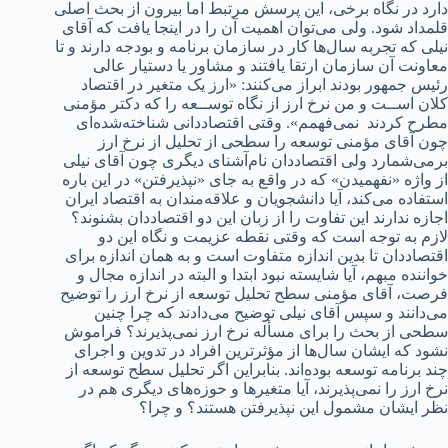
دارد در نگاه برخی، این پرسش مرتبط اما بیرون از بحث اصلی
قلمداد شود. ولی می‌توان اهمیت آن را در اینجا یافت که آقای
نیلی که تجربه سال‌ها کار در سازمان برنامه و بودجه دارند و تا
معاونت آن سازمان ارتقا یافتند و مشاور یا دستیار عالی
رئیس جمهور بودند ابراز می‌کنند: «ارز یک متغیر در اقتصاد
کلان اســت و من نرخ ارز از نگاه توســعه را که دکتر مؤمنی
مطرح کردند نمی‌فهمم». وقتی اقتصاددانی شناخته‌شده‌ای
چون آقای مؤمنی توسعه را سطحی از تحلیل از نرخ ارز
برمی‌شمارد ولی اقتصاددان نام‌آشنای دیگری چون آقای نیلی
از واژه «نفهمیدن» که در واقع به جای «نپذیرفتن» در این باره
استفاده می‌کند، آیا دانشجویان و علاقه‌مندان به اقتصاد ایران
اجازه ندارند این تفاوت را از زبان این دو اقتصاددان بشنوند؟
لازم به توجه است که وقتی نقطه عزیمت و نگاه این دو
اقتصاددان تا بدین اندازه متفاوت است و به همان اندازه برای
خواننده مبهم، آیا شایسته نبود ابتدا و البته در اندازه مجال و
فرصت، آقای مؤمنی سطح تحلیل توسعه از نرخ ارز را توضیح
می‌دانند و سپس آقای نیلی توضیح می‌دادند که چرا چنین
سطحی از بحث را برای مسأله نرخ ارز نمی‌پذیرند؟ فراموش
نشود که ایشان سال‌ها از مؤثرترین افراد در تدوین و اجرای
چند برنامه توسعه بوده‌اند. بنابراین اگر تحلیل سطح توسعه از
نرخ ارز را نمی‌پذیرند، آیا متغیرها و حوزه‌های دیگری هم در
نظر ایشان مشمول این نپذیرفتن هستند؟ و چرا؟