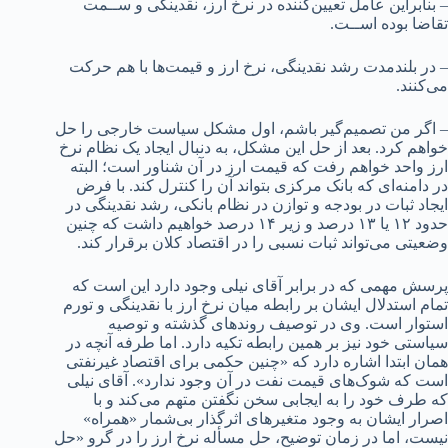
– بنابراین عامل تعیین‌کننده در نرخ ارز، نقدینگی و ســمت
تقاضا بوده اســت.
– در بلندمدت رشد نقدینگی، نرخ ارز و قیمت‌ها با هم حرکت
می‌کنند.
– اگر من تصمیم‌گیر باشم، اول مشکل سیاست خارجی را حل
خواهم کرد. بعد از حل این مشکل، به دنبال ایجاد یک نظام نرخ
ارز واحد خواهم رفت که قیمت ارز در آن شناور است؛ البته
در دامنه‌ای که بانک مرکزی بتواند آن را کنترل کند. با فرض
ایجاد ثبات در بودجه و توازن در نظام بانکی، رشد نقدینگی در
حدود ۱۲ یا ۱۳ درصد و زیر ۱۴ درصد خواهیم داشت که چنین
وضعیتی می‌تواند ثبات نسبی را در اقتصاد کلان برقرار کند.
پرسش مهمی که در برابر آقای نیلی وجود دارد این است که
تمام استدلال ایشان بر رابطه میان نرخ ارز با نقدینگی و تورم
استوار است. وی در توصیف روندهای گذشته و توصیه
سیاستی خود نیز بر همین رابطه تکیه دارد. اما طرفه آنچه در
همان ابتدا اشاره دارد که «چنین حکمی برای اقتصاد غیرنفتی
است که شوک‌های قیمت نفت در آن وجود ندارد». آقای نیلی
که طرف خود را به ایجابی سخن نگفتن متهم می‌کند و با
اصرار ایشان به وجود متغیرهای اثرگذار بی‌شمار «همراه»
نیست، اما در زمان توضیح، حل مسأله نرخ ارز را در گرو «حل