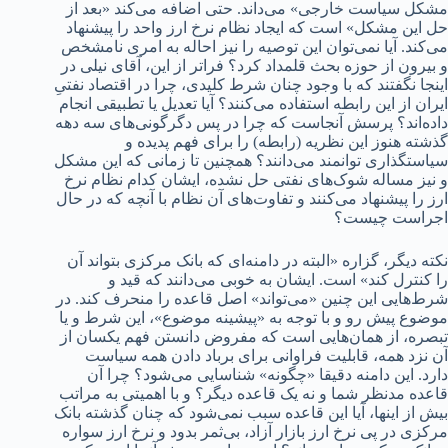
مشکل سیاست خارجی» می‌داند. حتی اضافه می‌کند «بعد از
حل این مشکل» است که ایجاد نظام نرخ ارز واحد را پیشنهاد
می‌کند. آیا نمی‌توان این توصیه را نیز احاله به امری نامشخص
و بیرون از حوزه بحث قلمداد کرد؟ فراتر از این، آقای نیلی در
اینجا نگفتند که با وجود چنان شرط کلیدی، چرا در اقتصاد نفتیِ
ایران از این رابطه استفاده می‌کنند؟ آیا تعدیل یا تطبیقی انجام
داده‌اند؟ پرسش آنجاست که چرا در پس دگرگونی‌های سه دهه
گذشته هنوز این نظریه (رابطه) را برای فهم پدیده و
سیاستگذاری توانمند می‌دانند؟ همچنین تا زمانی که این مشکل
و نیز مساله شوک‌های نفتی حل نشده، ایشان کدام نظام نرخ
ارز را پیشنهاد می‌کنند و تفاوت‌های آن نظام با آنچه که در حال
اجراست چیست؟
نکته دیگر، گزاره «البته در دامنه‌ای که بانک مرکزی بتواند آن
را کنترل کند» است. ایشان به خوبی می‌دانند که قید و
شرط‌هایی این چنین «می‌تواند» اصل قاعده را منحرف کند. در
موضوع پیش رو و با توجه به «پیشینه موضوع»، این شرط و یا
تبصره، از همان‌هایی است که مفروض دانستن فهم یکسان از
آن نزد همه، قابلیت فراوانی برای برباد دادن همه سیاست
دارد. این دامنه دقیقا «چگونه» شناسایی می‌شود؟ چرا آن
قاعده مدنظر شما و نه یک قاعده دیگر؟ و با اهمیتی به مراتب
بیش از اینها، آیا این قاعده سبب نمی‌شود که چنان گذشته بانک
مرکزی در پی نرخ ارز بازار آزاد، بی‌ثمر بدود و نرخ ارز سواره