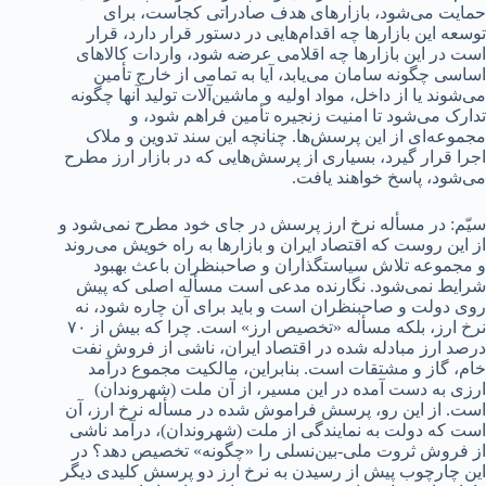
حمایت می‌شود، بازارهای هدف صادراتی کجاست، برای
توسعه این بازارها چه اقدام‌هایی در دستور قرار دارد، قرار
است در این بازارها چه اقلامی عرضه شود، واردات کالاهای
اساسی چگونه سامان می‌یابد، آیا به تمامی از خارج تأمین
می‌شوند یا از داخل، مواد اولیه و ماشین‌آلات تولید آنها چگونه
تدارک می‌شود تا امنیت زنجیره تأمین فراهم شود، و
مجموعه‌ای از این پرسش‌ها. چنانچه این سند تدوین و ملاک
اجرا قرار گیرد، بسیاری از پرسش‌هایی که در بازار ارز مطرح
می‌شود، پاسخ خواهند یافت.
سیّم: در مسأله نرخ ارز پرسش در جای خود مطرح نمی‌شود و
از این روست که اقتصاد ایران و بازارها به راه خویش می‌روند
و مجموعه تلاش سیاستگذاران و صاحبنظران باعث بهبود
شرایط نمی‌شود. نگارنده مدعی است مسأله اصلی که پیش
روی دولت و صاحبنظران است و باید برای آن چاره شود، نه
نرخ ارز، بلکه مسأله «تخصیص ارز» است. چرا که بیش از ۷۰
درصد ارز مبادله شده در اقتصاد ایران، ناشی از فروش نفت
خام، گاز و مشتقات است. بنابراین، مالکیت مجموع درآمد
ارزی به دست آمده در این مسیر، از آن ملت (شهروندان)
است. از این رو، پرسش فراموش شده در مسأله نرخ ارز، آن
است که دولت به نمایندگی از ملت (شهروندان)، درآمد ناشی
از فروش ثروت ملی-بین‌نسلی را «چگونه» تخصیص دهد؟ در
این چارچوب پیش از رسیدن به نرخ ارز دو پرسش کلیدی دیگر