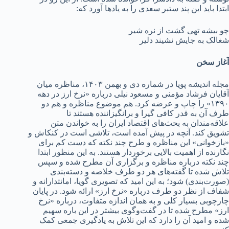
ابتدا باید این پند ستبر سعدی را به یادها آورد که:
چو بیشه تهی گشت از نره شیر
شغالک به جایش نشیند دلیر
آغاز سخن
مجله اندیشه پویا در شماره دی و بهمن ۱۴۰۳، مناظره میان
آقایان فرشاد مؤمنی و مسعود نیلی درباره «نرخ ارز در دهه
۱۳۹۰» را چاپ و عرضه کرد. هم موضوع مناظره و هم دو
طرف آن به قدر کافی گیرا و برانگیزاننده هستند تا
علاقه‌مندان به بحث‌های اقتصاد ایران را به خواندن متن
تشویق کند. آنچه در پیش آمده است، تلاشی است در کنکاش و
«بازخوانی» این مناظره و طرح چند نکته که دست کم برای
نگارنده از اهمیت بالایی برخوردار هستند. به این منظور ابتدا
چند نکته درباره مناظره و برگزاری آن مطرح شده و سپس
تلاش شده تا گفته‌های هر دو طرف خلاصه و دسته‌بندی
(صورت‌بندی) شود؛ به این امید که تصویری گویا، امانتدارانه و
شفاف از نظر دو طرف درباره «نرخ ارز» ارائه شود. در پایان
چارچوبی بسیار کلی و به همان اندازه متفاوت، درباره «نرخ
ارز» مطرح شده تا در گفت‌وگوی بیشتر در این باره سهیم
شده و امید آن را دارد که این تلاش به یادگیری جمعی کمک