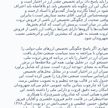
را باید پاسخ داد: برای تخصیص چقدر ارز در اختیار است و
دیگر، این ارز چگونه باید تخصیص یابد. (و بلافاصله باید اعتراف
شود در اینجا نگارنده وامدار گفت‌وگو با استاد ارجمند و
توسعه‌شناس گرامی، آقای محمد ستاریفر است.) بنابراین
وقتی صحبت از چگونگی تخصیص ارز ناشی از فروش ثروت
ملی در میان است، پرسش آن است که کدام بخش‌ها،
فعالیت‌ها یا گروه‌ها دارای شرایط دریافت ارز ناشی از فروش
ثروت هستند به طوری که بیشترین کارایی و اثربخشی نصیب
شهروندان شود.
چهارم: اگر پاسخ چگونگی تخصیص ارزهای ملی-دولتی را
می‌توان با مراجعه به سند سیاست صنعتی-تجاری یافت،
میزان ارز در اختیار را باید در برنامه فروش ثروت ملی،
جستجو کرد. در تحلیل نهایی، همه این ملاحظه‌ها در برش
سالانه به معنای «بودجه ارزی» است. سندی که شامل برآورد
میزان ارز در اختیار است و در مقابل محل‌های تخصیص
(براساس سیاست صنعتی-تجاری) را تعیین کرده است. این
جدول باید در قالب بودجه تنظیم و به تصویب مجلس برسد،
چرا که چارچوب بنیادین مالیه عمومی حکم می‌کند شهروندان
امکان رصد دقیق قروت و دارایی ملی را داشته باشند. این
فقره همانی است که شادروان شبیری‌نژاد با همکاری
صاحبنظرانی در قامت خانم فیروزه خلعتبری و آقایان فیروز
توفیق، حسین عظیمی و رحیمی‌دانش در دو نوبت (سال ۱۳۶۸
و ۱۳۸۷) بر ضرورت آن تأکید داشته و قالب کلی آن را هم