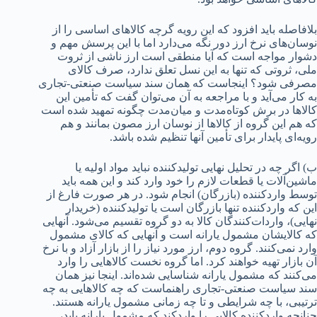
بلافاصله باید افزود که این رویه گرچه کالاهای اساسی را از
نوسان‌های نرخ ارز دور نگه می‌دارد اما با این پرسش مهم و
دشوار مواجه است که آیا منطقی است ارز ناشی از ثروت
ملی، ثروتی که تنها به این نسل تعلق ندارد، صرف کالای
مصرفی شود؟ اینجاست که همان سند سیاست صنعتی-تجاری
به کار می‌آید و با مراجعه به آن می‌توان گفت که تأمین این
کالاها در برش کوتاه‌مدت و میان‌مدت چگونه تمهید شده است
که هم این گروه از کالاها از نوسان ارز مصون بمانند و هم
رویه‌ای پایدار برای تأمین آنها تنظیم شده باشد.
ب) اگر چه در تحلیل نهایی تولیدکننده نباید مواد اولیه یا
ماشین‌آلات یا قطعات لازم را خود وارد کند و این همه باید
توسط واردکننده (بازرگان) انجام شود. در هر صورت فارغ از
این که واردکننده تنها بازرگان است یا تولیدکننده (خریدار
نهایی)، واردات‌کنندگان کالا به دو گروه تقسیم می‌شود. آنهایی
که کالایشان مشمول یارانه است و آنهایی که کالای مشمول
وارد نمی‌کنند. گروه دوم، ارز مورد نیاز را از بازار آزاد و با نرخ
آن بازار تهیه خواهند کرد. اما گروه نخست کالاهایی را وارد
می‌کنند که مشمول یارانه شناسایی شده‌اند. اینجا نیز همان
سند سیاست صنعتی-تجاری راهنماست که چه کالاهایی به چه
ترتیبی، با چه شرایطی و تا چه زمانی مشمول یارانه هستند.
چنانچه واردکننده کالایی را واردکند که مشمول یارانه باید،