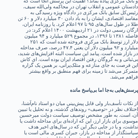
و بانک مرکزی پیاده بماند؟ اهمیت این پرسش آنجا است که
دادستان عمومی و انقلاب تهران در محاکمه ولی‌الله سیف،
رئیس‌کل سابق بانک مرکزی در دادگاه ویژه رسیدگی به
مفاسد اقتصادی، ایشان را به باد دادن ۳۰ میلیارد دلار و ۶۰ تن
طلا در طول سال‌های ۹۵ تا ۹۷ اعلام کرد. یا روزنامه ایران،
ارگان رسمی دولت در ۲۱ اردیبهشت ۱۴۰۰ اعلام کرد: در
فاصله ۱۳۸۱ تا ۱۳۹۶، در مجموع ۵۲۹ میلیارد و ۹۴ میلیون
دلار ارز توسط بانک مرکزی فروخته شده است که ۲۵۱
میلیارد و ۹۲ میلیون دلار آن یعنی ۴۷.۴ درصد، صرف مداخله
در بازار شده است. پیامد این سیاست البته افزایش‌های شدید،
بی‌ثباتی و به گروگان رفتن اقتصاد ایران بوده است. ای کاش
این فرصت به جای منازعه و متلک‌پرانی، بر همین یک گزاره
متمرکز می‌شد تا زمینه برای فهم منطبق بر واقع بیشتر
فراهم می‌شد.
پرسش‌هایی به‌جا اما بی‌پاسخ مانده
از نکات تأسف‌بار ولی قابل پیش‌بینی میان دو استاد نام‌آشنا،
اختلاف نظر در «توصیف» روندهای گذشته، و نه تحلیل یا تبیین
آن، است. به طور مشخص توصیف سیاست دولت میرحسین
موسوی برای بازار ارز، این که اراده‌ای برای مداخله داشت یا
نداشت، و یا در جایی دیگر این که در سال‌های اخیر هدف
سیاستگذار از مداخله در بازار، جبران کسری مالی است یا