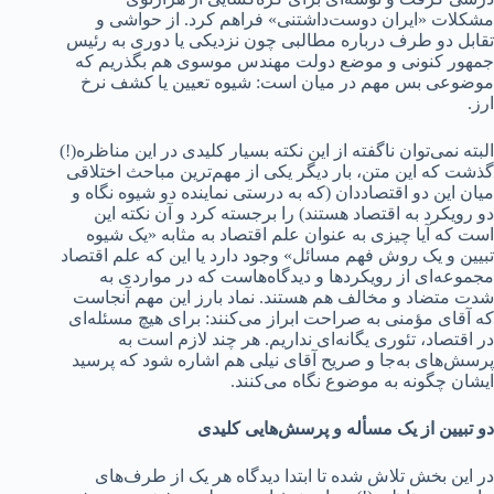
مشکلات «ایران دوست‌داشتنی» فراهم کرد. از حواشی و
تقابل‌ دو طرف درباره مطالبی چون نزدیکی یا دوری به رئیس
جمهور کنونی و موضع دولت مهندس موسوی هم بگذریم که
موضوعی بس مهم‌ در میان است: شیوه تعیین یا کشف نرخ
ارز.
البته نمی‌توان ناگفته از این نکته بسیار کلیدی در این مناظره(!)
گذشت که این متن، بار دیگر یکی از مهم‌ترین مباحث اختلاقی
میان این دو اقتصاددان (که به درستی نماینده دو شیوه نگاه و
دو رویکرد به اقتصاد هستند) را برجسته کرد و آن نکته این
است که آیا چیزی به عنوان علم اقتصاد به مثابه «یک شیوه
تبیین و یک روش فهم مسائل» وجود دارد یا این که علم اقتصاد
مجموعه‌ای از رویکردها و دیدگاه‌هاست که در مواردی به
شدت متضاد و مخالف هم هستند. نماد بارز این مهم آنجاست
که آقای مؤمنی به صراحت ابراز می‌کنند: برای هیچ مسئله‌ای
در اقتصاد، تئوری یگانه‌ای نداریم. هر چند لازم است به
پرسش‌های به‌جا و صریح آقای نیلی هم اشاره شود که پرسید
ایشان چگونه به موضوع نگاه می‌کنند.
دو تبیین از یک مسأله و پرسش‌هایی کلیدی
در این بخش تلاش شده تا ابتدا دیدگاه هر یک از طرف‌های