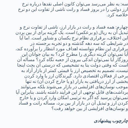
سه: به نظر می‌رسد می‌توان کانون اصلی نقدها درباره نرخ
ارز دولتی را در بروز فساد و رانت ناشی از تفاوت این دو نرخ
خلاصه کرد.
چهارم: همه فساد و رانت در بازار ارز، ناشی از تفاوت نرخ و
تبدیل آن به ریال (و برعکس) است. یک گزینه برای از بین بردن
این اختلاف، برقراری نظام نرخ یکسان و شناور است. اما آیا
در شرایطی که سه دهه گذشته و دو تجربه برجسته در
برقراری این نظام نتوانسته اهداف مورد انتظار را برآورده کند،
آیا نمی‌توان گزینه دیگری را مطرح کرد؟ به بیان جوانان این
روزگار آیا نمی‌توان اندکی بیرون از جعبه نگاه کرد؟ مسأله آن
است که وقتی دولت بنا به تشخیصی که درستی آن بحث اینجا
نیست، تصمیم به تخصیص ارز با قیمتی کمتر از بازار آزاد به
برخی از فعالان اقتصادی دارد. گیرندگان ارز با وارد کردن
بخشی از ارز دریافتی به بازار (و یا خارج کردن آن) نه تنها
موجب نوسان‌های افزایشی در بازار می‌شوند بلکه می‌توانند
برداشت‌های قابل توجهی از این فرایند داشته باشند. بنابراین آیا
نمی‌توان پرسید که اگر به ترتیبی امکان وارد کردن و یا خارج
کردن ارز و تبدیل آن در بازار از بین برد، مسأله رانت و فساد
و نوسان‌های افزایشی از بین خواهد رفت؟
چارچوب پیشنهادی