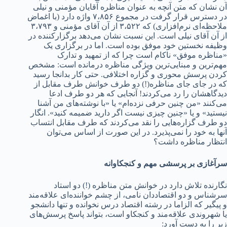
آن نشان که متن آنچه به عنوان مناظره آقایان مؤمنی و نیلی
در دسترس قرار گرفت در مجموع ۷،۸۵۶ واژه دارد (با اغماض
ملاحظه‌ای نرم‌افزاری) که ۳،۵۲۲ از آن آقای مؤمنی و ۳،۷۹۳
از آن آقای نیلی است. این نسبت نشان می‌دهد برگزارکننده در
وظیفه نخستین خود موفق بوده است. اما در برگزاری یک
«مناظره موفق» ناکام است چرا که از تمهید و تدارک
مهم‌ترین و مبنایی‌ترین ویژگی مناظره درمانده است: مشخص
کردن پرسش محوری و گزاره اختلافی. حتی کار بدانجا رسید
که در جای جای مناظره(!) دو طرف خوانش طرف مقابل از
دیدگاهشان را رد می‌کردند! آنجایی که هر دو طرف ادعا
می‌کنند «من چنین حرفی نزده‌‌ام» یا «با نوشته‌های من آشنا
نیستید» و یا «چنین چیزی نیست اگر دارید ضمیمه کنید». انگار
دو طرف گزاره‌هایی را نقد می‌کردند که طرف مقابل انتساب
آنها به خود را نمی‌پذیرد. در این صورت از اساس می‌توان
انتظار مناظره داشت؟
سرآغازی بر پرسشی مهم و کنجکاوانه
نگارنده تلاش دارد در خوانش متن مناظره (!) دو استاد
سرشناس و دو اقتصاددان نامی، از چشم خواننده‌ای علاقه‌مند
و پیگیر که الزاما در رشته اقتصاد درس نخوانده و تنها دانشجو
یا شهروندی علاقه‌مند و کنجکاو است، بتواند پاسخ پرسش‌های
زیر را به دست آورد: