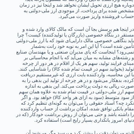
دوباره هیچ ارزی تحویل ایشان نخواهد شد و اینجا نیز در زمان
مشخص شده برای پرداخت، از موجودی ارز ملی-دولتی به
حساب فروشنده واریز صورت می‌گیرد.
در اینجا هم پرسش بجا آن است که مالک کالای وارد شده و
مستقر در بنگاه خصوصی (بازرگان یا تولیدکننده) کیست؟ چرا
باید بنگاهی خصوصی مالک دارایی‌ای شود که با ارز ملی-دولتی
تأمین شده است؟ آیا این امر به نوبه خود رانت به‌شمار
نمی‌رود؟ اینجاست که پای مدیران صنعتی و یا مهندسان صنایع
و رشته‌های مشابه به میان می‌آید که با انجام محاسباتی بر
مبنای فرایند تولید، سهم هر یک از اقلام در هر دور از چرخه
تولید (بخوانید سهم در قیمت تمام شده کالا) را شناسایی کنند.
با این محاسبه، واردکننده بابت ارزی که غیرمستقیم دریافت
کرده، بدهکار می‌شود و در هر چرخه از تولید این بدهی را به
صورت ریالی به دولت پرداخت می‌کند. این بدهی به اندازه
سهم ارز ملی-دولتی در قیمت تمام شده به علاوه همان سهم
از سود متوسط (سود به ازای هر واحد کالا) خواهد بود. و اگر
نکرد چه؟ اسناد حقوقی را می‌توان به گونه‌ای تنظیم کرد که
مقام بانکی توافق شده، امکان برداشت از حساب واردکننده
را داشته باشد و حتی می‌توان از روش برداشت خودکار (که در
دنیای امروز بانکداری بسیار رایج است) استفاده کرد.
البته می‌توان دقت را بیشتر کرد و پرسید مگر می‌شود آن