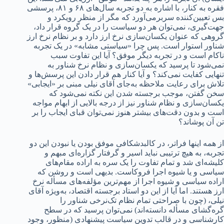
فقره به کنار، با اشاره به دو تجربه سال‌های ۶۸ و ۸۱، پرسشی
بس تعیین‌کننده سربرمی‌آورد که مگر از منظر رویکرد و
جهت‌گیری، نمی‌توان هر دو سیاست را در یک گروه قرار داد،
گروهی که عنوان یکسان‌سازی نرخ ارز دارد و بر نظام نرخ ارز
شناور استوار است. پس چرا «سیاستی مشابه» در یک تجربه
ناکام است و در تجربه دیگر موفق؟ آیا این تفاوت سبب
نمی‌شود تا پرسید که یکسان‌سازی و نظام نرخ شناور به
تنهایی کفایت نمی‌کند؟ و آیا کنار هم قرار دادن این پرسش‌ها و
تلاش برای رعایت ملاحظه به‌جای آقای نیلی مبنی بر «ایجابی»
سخن گفتن، موجب برجسته شدن این نکته نمی‌شود که
یکسان‌سازی و نظام شناور نیز از درجه‌ بالایی از ابهام مواجه
است و بدون دقت‌های بیشتر هنوز نمی‌توان قبای ایجاب را بر
تن آن پوشاند؟
از همه اینها فراتر، در کالبدشکافی موفق بودن یا نبودن این دو
تجربه، به هیچ ترتیبی نباید اسیر و گرفتار گزاره‌ای مبهم و
کلیشه‌ای شد و تمام تفاوت را یک سره به اراده مقام‌های
سیاسی و یا شیوه اجرا فروکاست. بدیهی است و روشن که
اراده سیاسی و شیوه اجرا از مهم‌ترین مؤلفه‌های مسأله نرخ
ارز هستند. اما آیا از این دو استاد برجسته اقتصاد، به‌ویژه آقای
نیلی، (چون با صراحتی تمام نظام تک‌نرخی شناور را
گره‌گشای مسأله دانسته‌اند) نمی‌توان پرسید که در سطح
کارشناسی و در قالب تدوین سیاست پیشنهادی (منظور، وجود