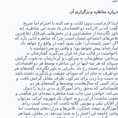
کند.
درباره مناظره و برگزاری آن
ابتدا لازم است بدون لکنت و صد البته با احترام اما صریح
گفت که در کارنامه دو اقتصاددان یاد شده، این مناظره، (به
باور نگارنده) از ضعیف‌ترین و در بخش‌هایی غیرقابل دفاع‌ترین
تلاش‌های اجتماعی ایشان است. چرا که مناظره آدابی دارد که
اگر «سیر بایسته آن» طی نشود آنچه در واقع رخ خواهد داد،
منازعه‌ای بیش نخواهد بود؛ و وقتی دو نفر (خواسته یا
ناخواسته) در قالب منازعه قرار می‌گیرند گفتارشان به
پرخاش، منطق‌شان به سرکوب و کردارشان به نخوت گرایش
می‌یابد که هر سه اینها در این مناظره توسط هر دو اقتصاددان
نام‌آشنا و برجسته رخ داد. بنابراین به باور نگارنده، گفته‌های هر
دو طرف به جای آن که سودای حقیقت و یادگیری داشته باشد
به دست و پا زدن برای سرکوب طرف مقابل گرایش یافت. و
برای کسی که سال‌هاست نوشته‌ها و گفته‌های هر دو
اقتصاددانی که به‌حق ردای آموزگاری به تن دارند را دنبال
می‌کند؛ خواندن متن چاپ شده مناظره نتیجه‌ای جز شگفتی و
تعجب نداشت. از این رو به عنوان یک شهروند ایرانی می‌توان
از آقایان نیلی و مؤمنی گلایه داشت که درست است ردای
آموزگاری نتیجه عملکرد، تلاش‌ها و مرارت‌های شماست اما
وقتی جامعه این اعتبار را به شما می‌دهد، در مقابل، شما هر