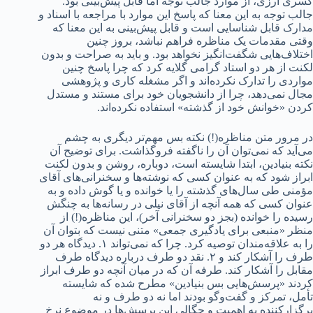
کسری ارزی، از موارد جالب توجه اما قابل پیش‌بینی بود.
جالب توجه به این معنا که پاسخ این موارد با مراجعه با اسناد و
مدارک قابل شناسایی است و قابل پیش‌بینی به این معنا که
وقتی مقدمات یک مناظره فراهم نباشد، بروز چنین
اختلاف‌هایی شگفت‌انگیز نخواهد بود. و باید به صراحت و بدون
لکنت از هر دو استاد گرامی گلایه کرد که چرا پاسخ چنین
مواردی را تدارک نکرده‌اند و اگر مشغله کاری و پژوهشی
مجال نمی‌دهد، چرا از دانشجویان خود برای مستند و مستدل
کردن «خوانش خود از گذشته» استفاده نکرده‌اند.
در مرور متن مناظره(!) نکته بس مهم‌تر دیگری به چشم
می‌آید که نمی‌توان آن را ناگفته فروگذاشت. برای توضیح آن
نکته بنیادین، ابتدا شایسته است، دوباره، روشن و بدون لکنت
ابراز شود که به عنوان کسی که نوشته‌ها و سخنرانی‌های آقای
مؤمنی طی سال‌های گذشته را یا خوانده و یا گوش داده و به
عنوان کسی که همه آنچه از آقای نیلی در رسانه‌ها به چنگش
رسیده را خوانده (بجز دو سخنرانی آخر)، این مناظره(!) از
منظر «منبعی برای یادگیری جمعی» متنی نیست که بتوان آن
را به علاقه‌مندان توصیه کرد. چرا که نمی‌تواند ۱. دیدگاه هر دو
طرف را آشکار کند و ۲. نقد دو طرف درباره دیدگاه طرف
مقابل را آشکار کند. طرفه آن که در میان آنچه دو طرف ابراز
کردند «پرسش‌هایی بس بنیادین» مطرح شده که شایسته
تأمل، تمرکز و گفت‌وگو بودند اما نه دو طرف و نه
برگزارکننده به اهمیت و چگالی این پرسش‌ها در موضوع نرخ