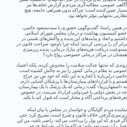
آگاهی عمومی، مطالبه‌گری مردم و گزارش تخلف‌ها نیز
بسیار تعیین‌کننده است؛ چراکه بدون همراهی جامعه، هیچ
نظارتی به‌تنهایی مؤثر نخواهد بود.
در همین راستا، گفت‌وگویی حضوری با سیدمسعود خاتمی،
عضو کمیسیون بهداشت و درمان مجلس شورای اسلامی
داشتیم و ابعاد و پیامدهای این پدیده و واکنش‌های تقنینی در
برابر آن را بررسی کردیم؛ اینکه چرا باوجود صراحت قانون در
ممنوعیت دریافت هزینه‌های مازاد درمانی، پدیده زیرمیزی
همچنان در مراکز درمانی خصوصی رواج دارد؟
روندی که نه‌تنها عدالت سلامت را مخدوش کرده، بلکه اعتماد
عمومی به نظام درمانی کشور را نیز به چالش کشیده است.
خاتمی دراین‌باره با اشاره به این نکته که خود من نیز جراح
هستم و با قراردادهای بیمارستان‌ها با پزشکان آشنایی دارم،
به «اصفهان‌زیبا» گفت: زمانی که یک پزشک با یک بیمارستان،
چه در بخش دولتی یا غیردولتی قرارداد می‌بندد، در خصوص
تعرفه‌های پرداختی آگاه و مختار است که قبول کند یا نکند.
نماینده مردم گلپایگان و خوانسار در مجلس با بیان اینکه
زیرمیزی‌گرفتن خلاف قانون و شرع است، تصریح کرد: حتی
اگر فردی که این پول را پرداخت می‌کند، راضی باشد، من این
عمل را درست نمی‌دانم؛ چراکه ما با این شرایط خرجی