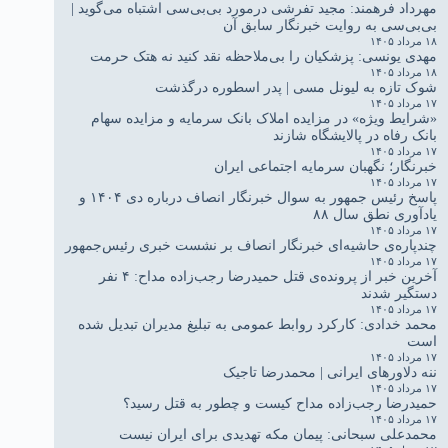
مهرداد فرهمند: مجید تفرشی درمورد بی‌بی‌سی اشتباه می‌گوید |
بی‌بی‌سی به روایت خبرنگار سابق آن
۱۸ مرداد ۱۴۰۵
مهدی یونسی: پزشکیان را بی‌ملاحظه نقد کنید نه هتک حرمت
۱۸ مرداد ۱۴۰۵
شوک تازه به لیونل مسی | پدر اسطوره درگذشت
۱۷ مرداد ۱۴۰۵
«شرایط ویژه» در مزایده املاک بانک سرمایه و مزایده سهام
بانک رفاه در پالایشگاه شازند
۱۷ مرداد ۱۴۰۵
خبرنگار؛ نگهبان سرمایه اجتماعی ایران
۱۷ مرداد ۱۴۰۵
پاسخ رئیس جمهور به سوال خبرنگار انصاف درباره دی ۱۴۰۴ و
یادآوری نطق سال ۸۸
۱۷ مرداد ۱۴۰۵
چندپاره‌ی حاشیه‌ای خبرنگار انصاف بر نشست خبری رئیس‌جمهور
۱۷ مرداد ۱۴۰۵
آخرین خبر از پرونده‌ی قتل حمیدرضا رجب‌زاده مداح: ۴ نفر
دستگیر شدند
۱۷ مرداد ۱۴۰۵
محمد خدادی: کارکرد روابط عمومی به تبلیغ مدیران تبدیل شده
است
۱۷ مرداد ۱۴۰۵
ننه دلاورهای ایرانی | محمدرضا تاجیک
۱۷ مرداد ۱۴۰۵
حمیدرضا رجب‌زاده مداح کیست و چطور به قتل رسید؟
۱۷ مرداد ۱۴۰۵
محمدعلی سبحانی: پیمان مکه تهدیدی برای ایران نیست