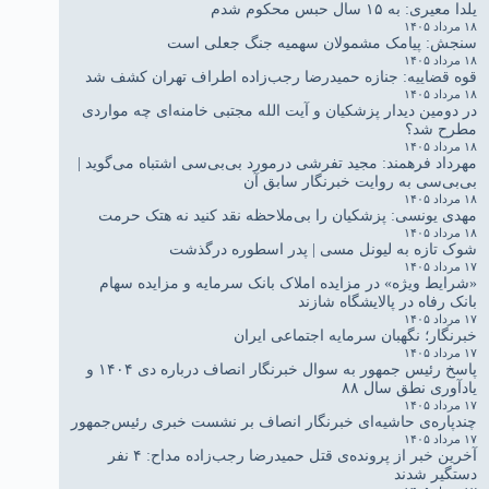
یلدا معیری: به ۱۵ سال حبس محکوم شدم
۱۸ مرداد ۱۴۰۵
سنجش: پیامک مشمولان سهمیه جنگ جعلی است
۱۸ مرداد ۱۴۰۵
قوه قضاییه: جنازه حمیدرضا رجب‌زاده اطراف تهران کشف شد
۱۸ مرداد ۱۴۰۵
در دومین دیدار پزشکیان و آیت الله مجتبی خامنه‌ای چه مواردی
مطرح شد؟
۱۸ مرداد ۱۴۰۵
مهرداد فرهمند: مجید تفرشی درمورد بی‌بی‌سی اشتباه می‌گوید |
بی‌بی‌سی به روایت خبرنگار سابق آن
۱۸ مرداد ۱۴۰۵
مهدی یونسی: پزشکیان را بی‌ملاحظه نقد کنید نه هتک حرمت
۱۸ مرداد ۱۴۰۵
شوک تازه به لیونل مسی | پدر اسطوره درگذشت
۱۷ مرداد ۱۴۰۵
«شرایط ویژه» در مزایده املاک بانک سرمایه و مزایده سهام
بانک رفاه در پالایشگاه شازند
۱۷ مرداد ۱۴۰۵
خبرنگار؛ نگهبان سرمایه اجتماعی ایران
۱۷ مرداد ۱۴۰۵
پاسخ رئیس جمهور به سوال خبرنگار انصاف درباره دی ۱۴۰۴ و
یادآوری نطق سال ۸۸
۱۷ مرداد ۱۴۰۵
چندپاره‌ی حاشیه‌ای خبرنگار انصاف بر نشست خبری رئیس‌جمهور
۱۷ مرداد ۱۴۰۵
آخرین خبر از پرونده‌ی قتل حمیدرضا رجب‌زاده مداح: ۴ نفر
دستگیر شدند