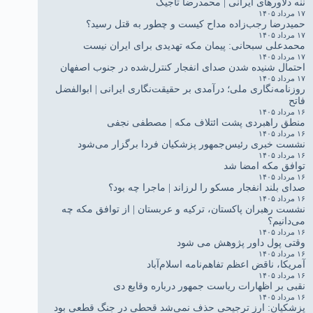
ننه دلاورهای ایرانی | محمدرضا تاجیک
۱۷ مرداد ۱۴۰۵
حمیدرضا رجب‌زاده مداح کیست و چطور به قتل رسید؟
۱۷ مرداد ۱۴۰۵
محمدعلی سبحانی: پیمان مکه تهدیدی برای ایران نیست
۱۷ مرداد ۱۴۰۵
احتمال شنیده شدن صدای انفجار کنترل‌شده در جنوب اصفهان
۱۷ مرداد ۱۴۰۵
روزنامه‌نگاری ملی؛ درآمدی بر حقیقت‌نگاری ایرانی | ابوالفضل
فاتح
۱۶ مرداد ۱۴۰۵
منطق راهبردی پشت ائتلاف مکه | مصطفی نجفی
۱۶ مرداد ۱۴۰۵
نشست خبری رئیس‌جمهور پزشکیان فردا برگزار می‌شود
۱۶ مرداد ۱۴۰۵
توافق مکه امضا شد
۱۶ مرداد ۱۴۰۵
صدای بلند انفجار مسکو را لرزاند | ماجرا چه بود؟
۱۶ مرداد ۱۴۰۵
نشست رهبران پاکستان، ترکیه و عربستان | از توافق مکه چه
می‌دانیم؟
۱۶ مرداد ۱۴۰۵
وقتی پول داور پژوهش می شود
۱۶ مرداد ۱۴۰۵
آمریکا، ناقض اعظم تفاهم‌نامه اسلام‌آباد
۱۶ مرداد ۱۴۰۵
نقبی بر اظهارات ریاست جمهور درباره وقایع دی
۱۶ مرداد ۱۴۰۵
پزشکیان: ارز ترجیحی حذف نمی‌شد قحطی در جنگ قطعی بود