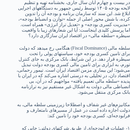
در بیست و چهارم آبان سال جاری، بخشنامه تهیه و تنظیم
لایحه بودجه ۱۴۰۵ توسط رئیس جمهور به دستگاههای اجرایی
ابلاغ شد. این سند که سازمان برنامه و بودجه آن را تدوین
کرده، با شش محور اصلی از جمله «توازن و انضباط بودجه»،
«مدیریت کسری بودجه» و «تعدیل تراز انرژی» همراه است.
اما پرسش کلیدی اینجاست: آیا این شعارهای زیبا با واقعیت
سیطره «سلطه مالی» در اقتصاد ایران سازگاری دارد؟
سلطه مالی (Fiscal Dominance) هنگامی رخ میدهد که دولت
برای تامین کسری بودجه خود، سیاستهای پولی را تحت
سیطره قرار دهد. در این شرایط، بانک مرکزی به جای کنترل
تورم، به ابزاری برای تامین مالی کسری بودجه دولت تبدیل
می‌شود؛ این بیماری مزمن اقتصاد ایران است. تیمور رحمانی،
اقتصاد دان، در تحلیلی به درستی اشاره می‌کند که در ایران با
پدیده «سلطه مالی تعمیم یافته» مواجهیم که در آن، بی
انضباطی مالی دولت به اشکال غیر مستقیم نیز به ترازنامه
بانک مرکزی منتقل می‌شود.
مکانیزم‌های غیر شفاف و اصطلاحا زیرزمینی سلطه مالی، به
دولت اجازه داده است در عمل از مسیرهای نامتعارف و
فرابودجه‌ای، کسری بودجه خود را تامین کند:
۱- عملیات فرابودجه‌ای از طریق شرکت‎های دولتی: جایی که