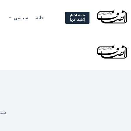
Ski
t
conten
همه اخبار
خانه
سیاسی
[کلیک کن]
شنبه, ۸ آذر ۴