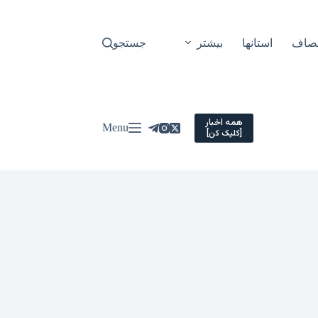
نصاف
استانها
بیشتر
جستجو
همه اخبار
Menu
[کلیک کن]