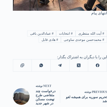
انتهای پیام
#
آیت الله منتظری
#
انتخابات
#
عمادالدین باقی
#
محمدحسن موحدی ساوجی
#
هادی قابل
این را با دیگران به اشتراک بگذار:
NEXT
نوشته
درخواست چند
PREVIOUS
نوشته
متقاضی طرح
تحریم سوریه برای همیشه لغو
نهضت مسكن
شد
در شهر جدید