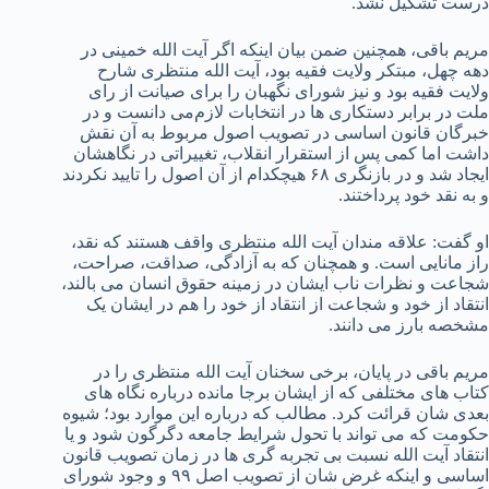
درست تشکیل نشد.
مریم باقی، همچنین ضمن بیان اینکه اگر آیت الله خمینی در
دهه چهل، مبتکر ولایت فقیه بود، آیت الله منتظری شارح
ولایت فقیه بود و نیز شورای نگهبان را برای صیانت از رای
ملت در برابر دستکاری ها در انتخابات لازم‌می دانست و در
خبرگان قانون اساسی در تصویب اصول مربوط به آن نقش
داشت اما کمی پس از استقرار انقلاب، تغییراتی در نگاهشان
ایجاد شد و در بازنگری ۶۸ هیچکدام از آن اصول را تایید نکردند
و به نقد خود پرداختند.
او گفت: علاقه مندان آیت الله منتظری واقف هستند که نقد،
راز مانایی است. و همچنان که به آزادگی، صداقت، صراحت،
شجاعت و نظرات ناب ایشان در زمینه حقوق انسان می بالند،
انتقاد از خود و شجاعت از انتقاد از خود را هم در ایشان یک
مشخصه بارز می دانند.
مریم باقی در پایان، برخی سخنان آیت الله منتظری را در
کتاب های مختلفی که از ایشان برجا مانده درباره نگاه های
بعدی شان قرائت کرد. مطالب که درباره این موارد بود؛ شیوه
حکومت که می تواند با تحول شرایط جامعه دگرگون شود و یا
انتقاد آیت الله نسبت بی تجربه گری ها در زمان تصویب قانون
اساسی و اینکه غرض شان از تصویب اصل ۹۹ و وجود شورای