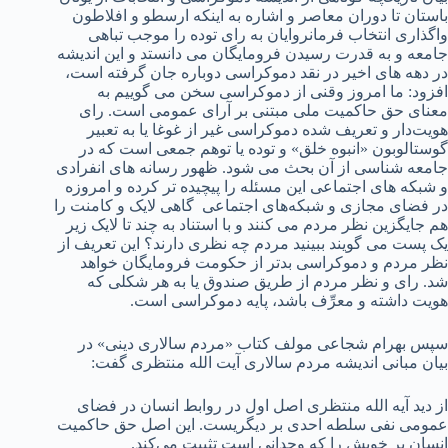
باستان تا دوران معاصر و اشاره به اینکه ارسطو و افلاطون
واگذاری انتخاب فرمانروایان به رای توده را موجب تباهی
جامعه و به قدرت رسیدن فرومایگان می دانستد و این اندیشه
در دهه های اخیر در نقد دموکراسی دوباره جان گرفته است،
افزود: ما امروز وقنی از دموکراسی سخن می گوییم به
معنای حق حاکمیت ملی مبتنی بر آرای عمومی است. رای
هویت‌دار و تعریف شده دموکراسی غیر از غوغا یا به تعبیر
گوستالوبون «انبوه خلق» و توده یا توهم جمعی است که در
جامعه شناسی از آن بحث می شود. ظهور رسانه های انفرادی
و شبکه های اجتماعی این مسئله را پیچیده تر کرده و امروزه
در فضای مجازی و شبکه‌های اجتماعی گاهی لایک و کامنت را
هم جایگزین نظر مردم می کنند و با استناد به چند تا لایک زیر
یک پست می گویند ببینید مردم چه نظری دارند؟ این تعریف از
نظر مردم و دموکراسی بدتر از حکومت فرومایگان خواهد
شد. رای و نظر مردم از طریق صندوق یا به هر شکلی که
هویت داشته و معرِّف باشد، پایه دموکراسی است.
سپس بهرام شجاعی مولف کتاب «مردم سالاری دینی» در
بیان مبانی اندیشه مردم سالاری آیت الله منتظری گفت:
از دید آیه الله منتظری اصل اول در روابط انسان در فضای
عمومی نفی سلطه احدی بر دیگریست. این اصل حق حاکمیت
انسان بر خویش را که وجدانی است تثبیت می‌کند.