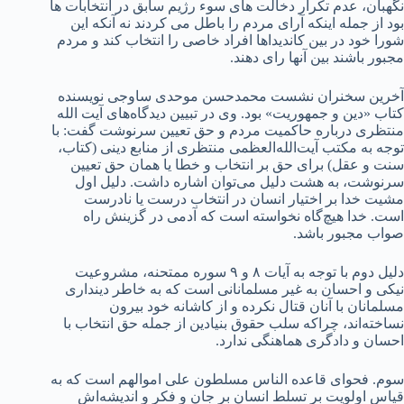
نگهبان، عدم تکرار دخالت های سوء رژیم سابق در انتخابات ها
بود از جمله اینکه آرای مردم را باطل می کردند نه آنکه این
شورا خود در بین کاندیداها افراد خاصی را انتخاب کند و مردم
مجبور باشند بین آنها رای دهند.
آخرین سخنران نشست محمدحسن موحدی ساوجی نویسنده
کتاب «دین و جمهوریت» بود. وی در تبیین دیدگاه‌های آیت الله
منتظری درباره حاکمیت مردم و حق تعیین سرنوشت گفت: با
توجه به مکتب آیت‌الله‌العظمی منتظری از منابع دینی (کتاب،
سنت و عقل) برای حق بر انتخاب و خطا یا همان حق تعیین
سرنوشت، به هشت دلیل می‌توان اشاره داشت. دلیل اول
مشیت خدا بر اختیار انسان در انتخاب درست یا نادرست
است. خدا هیچ‌گاه نخواسته است که آدمی در گزینش راه
صواب مجبور باشد.
دلیل دوم با توجه به آیات ۸ و ۹ سوره ممتحنه، مشروعیت
نیکی و احسان به غیر مسلمانانی است که به خاطر دینداری
مسلمانان با آنان قتال نکرده و از کاشانه خود بیرون
نساخته‌اند، چراکه سلب حقوق بنیادین از جمله حق انتخاب با
احسان و دادگری هماهنگی ندارد.
سوم. فحوای قاعده الناس مسلطون علی اموالهم است که به
قیاس اولویت بر تسلط انسان بر جان و فکر و اندیشه‌اش