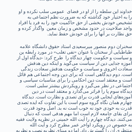
خداوند این سلطه را از او در فضای عمومی سلب نکرده و او
را به اختیار خود گذاشته که به ضرورت نظم اجتماعی به
تشخیص خودش بخشی از حق حاکمیت خود را به فرد یا افراد
واجد صلاحیت در حدود مشخص و زمان معین واگذار کرده و
حق نظارت بر آنها را برای خودش حفظ نماید.
سخنران دوم منصور میرسعیدی استاد حقوق دانشگاه علامه
طباطبایی از سخنان با عنوان «نفی تغلب» در مورد رابطه ین
و سیاست و حکومت چهار دیدگاه را طرح کرد: -دیدگاه اول از
آموزه جدایی دین از سیاست می‌گوید و اینکه دین هدفش
سعادت اخروی و سیاست و حکومت هدفش سعادت زندگی
است. دوم دیدگاهی است که برای دین وجه اجتماعی هم قائل
است و معتقد است دین احکامی را برای مناسبات سیاسی و
اجتماعی در نظر می‌گیرد و رویکردش بیشتر سلبی است.
دیدگاه سوم پا را فراتر می‌گذارد و معتقد است در دین
آموزه‌های ایجابی قدرت برای تصدی و نظارت است. دیدگاه
چهارم همان نگاه گروه سوم است با این تفاوت که ایده تصدی
قدرت به خودی خود نه خوب است نه بد. اصل وجود قدرت
برای بقای جامعه لازم است اما مهم هدفی است که دنبال
می‌کنند. دیدگاه چهارم را آیت الله خمینی در نظریه ولایت فقیه
به خصوص در رویکرد اواخر عمر مطرح کرد و آیت الله
منتظری آن را گسترش داد. اما دو مبنای نظریه نصب و نظریه