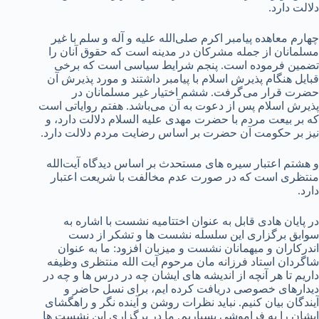
دلالت دارد.
چهارم معاهده پیامبر اکرم صلی‌الله علیه و آله و سلم با غیر
مسلمانان از جمله مشرکان در مدینه است که حقوق آنان را
تضمین فرموده است. پنجم شرایط سیاسی است که برخی
قبایل هنگام پذیرش اسلام با پیامبر داشتند و مورد پذیرش آن
حضرت قرار می‌گرفت. ششم اختیار غیر مسلمانان در
پذیرش اسلام پس از دعوت به آن می‌باشد. هفتم روایاتی است
که بر بیعت مردم با حضرت مهدی علیه السلام دلالت دارد، و
نیز بر حکومت آن حضرت بر اساس رضایت مردم دلالت دارد.
و هشتم اعتبار سیره های مستحدث بر اساس دیدگاه آیت‌الله
منتظری است که در صورت عدم مخالفت با شریعت اعتبار
دارد.
در پایان هادی قابل به عنوان اختتامیه نشست با اشاره به
سوابق برگزاری این سلسله نشست ها و تشکر از دست
اندرکاران و میهمانان نشست و میزبان افزود: ما به عنوان
شاگردان استاد فرزانه مان مرحوم آیت الله منتظری وظیفه
داریم تا هر آنچه از اندیشه های ایشان چه در درس ها و چه در
دیدارهای خصوصی دریافت کرده ایم، برای نسل حاضر و
آیندگان بیان کنیم. نباید نظرات روشن و آینده نگر و راهگشای
ایشان را به فراموشی بسپاریم. ما در برگزاری این نشست ها