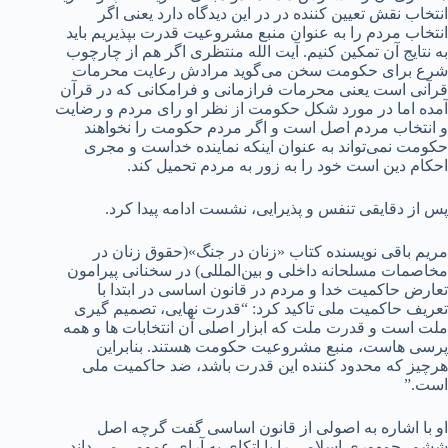
انتخاب نقش تعیین کننده در در این دیدگاه دارد یعنی اگر
انتخاب مردم را به عنوان منبع مشروعیت قدرت بپذیریم باید
به نتایج آن تمکین کنیم. آیت الله منتظری اگر هم از چارچوب
شرع برای حکومت سخن می‌گوید مرادش رعایت محرمات
قرآنی است یعنی محرمات فرازمانی و فرامکانی که در قرآن
آمده اما در مورد شکل حکومت از نظر او رای مردم و رضایت
و انتخاب مردم اصل است و اگر مردم حکومت را نخواهند
حکومت نمی‌تواند به عنوان اینکه نماینده خداست و مجری
احکام دین است خود را به زور به مردم تحمیل کند.
پس از دقایقی تنفس و پذیرایی، نشست ادامه پیدا کرد.
مریم باقی نویسنده کتاب «زنان در جنگ»(حقوق زنان در
مخاصمات مسلحانه داخلی و بین‌المللی) در سخنانی پیرامون
تعارض حاکمیت خدا و مردم در قانون اساسی در ابتدا با
تعریف حاکمیت ملی تاکید کرد: “قدرت نهایی، تصمیم گیری
ملت است و قدرت ملت که ابزار اصلی آن انتخابات ها و همه
پرسی هاست، منبع مشروعیت حکومت هستند. بنابراین
هرچیز که محدود کننده این قدرت باشد، ضد حاکمیت ملی
است.”
او با اشاره به اصولی از قانون اساسی گفت گرچه اصل
ششم، جمهوری اسلامی را با اتکای به آرای عمومی می داند،