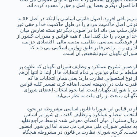
اما اصول دیگری بعضا این اصل و حق را محدود کرده اند.
مریم باقی افزود: اصول قانونی اساسی با اینکه در اصل ۵۶ به
نوعی اصل حاکمیت مردم را در طول حاکمیت خدا و حقی غیر
قابل سلب می داند اما در اصولی دیگر نتوانسته تعارض میان
خدا و مردم را حل کند. اصل ۴ همه قوانین و مقررات کشور از
از فرهنگی، سیاسی، نظامی، مدنی، مالی، اقتصادی جزایی،
اداری و … را صرفا بر طبق موازین اسلامی می داند که
شورای نگهبان منبع تشخیص آن است.
او ضمن تشریح عملکرد و وظایف شورای نگهبان که علاوه بر
سلطه بر تمام قوانین، بر تمام انتخابات ها از ابتدا تا انتها آن‌هم
از نوع استصوابی نظارت دارد؛ یعنی همان انتخابات ها که
قدرت ملت در آن‌نهفته است. اضافه کرد، تفسیر کلیه قوانین
نیز با شورای نگهبان است. اما نحوه انتخاب اعضای شورای
نگهبان منبعث از رای ملت به نظر نمی‌آید.
او در قیاس این شورا با قانون اساسی مشروطه در نحوه
انتخاب اعضا و عملکرد و وظایف گفت، آن شورا بر اساس
روال سنتی از میان اعضای معرفی شده توسط مراجع تقلید
به مجلس شورای ملی معرفی می شدند اما این شورا اینطور
نیست. گرچه شورای نظارت بر قانون در مشروطه هیچگاه