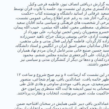
به گزارش دریافتی انصاف نیوز، فاطمه فرجی وکیل
دادگستری مجری این نشست بود. جلسه با تلاوت قرآن توسط
سعید عرفانی از اساتید دانشگاه و نویسنده کتاب «حکمت
زندگی» آغاز شد. به رغم عدم اطلاع رسانی عمومی نشست،
برخی از شخصیت های فرهنگی و سیاسی مانند آقایان سعید
منتطری، مصطفی معین، لطف الله میثمی، حبیب الله پیمان،
خسرو منصوریان رئیس انجمن توان‌یاب، علی مهرداد از
نهضت آزادی، حاجی یوسفی پزشک جراح، ناهید حسن‌زاده
زاده کارگردان، فاطمه گوارایی فعال مدنی و ملی مذهبی،
جلال ساداتیان سفیر اسبق ایران در انگلیس و استاد دانشگاه،
سید حسین صنیع خانی مدیرعامل ازمان مردم نهاد همیاران
نازی‌آباد، علی اکبرجعفری نماینده مجلس ششم، محمود
دردکشان و ده‌ها تن دیگر از کنشگران مدنی و سیاسی نیز
حضور داشتند.
در این نشست که ازساعت ۸ و نیم صبح شروع و ساعت ۱۲
ظهر خاتمه یافت، عمادالدین باقی، بهرام شجاعی، منصور
میرسعیدی، مریم باقی، موحدی ساوجی و هادی قابل طی
سخنانی به تبیین اندیشه ها آیت الله منتظری پیرامون حق
حاکمیت ملت، تعیین سرنوشت، انتخابات و نظارت پرداختند.
عمادالدین باقی دبیر علمی همایش در سخنان افتتاحیه ضمن
بیان تاریخچه کوتاهی از اندیشه دموکراسی و انتخابات از یونان