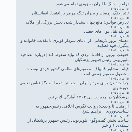
ترامپ: جنگ با ایران به زودی تمام می‌شود
۱۶ مرداد ۱۴۰۵
تاثیر جنگ رمضان و بحران تنگه هرمز بر اقتصاد افغانستان
۱۵ مرداد ۱۴۰۵
تعارض قوانین؛ مانع پنهان سنددار شدن بخش بزرگی از املاک
۱۵ مرداد ۱۴۰۵
در نقد نقل قول های جعلی!
۱۵ مرداد ۱۴۰۵
معمای ترور لاریجانی: از ادعای سردار کوثری تا تکذیب خانواده و
پیگیری قوه قضاییه
۱۵ مرداد ۱۴۰۵
حقیقتِ بیرون از قاب؛ مردی که نباید سقوط کند | درباره مصاحبه
تلویزیونی رئیس‌جمهور پزشکیان
۱۵ مرداد ۱۴۰۵
فیلم | مشاور قالیباف: تصمیم‌های نظامی کشور فردی نیست؛
محصول تصمیم جمعی است
۱۵ مرداد ۱۴۰۵
چرا خندیدن برای مردم ایران سخت‌تر شده است؟ | عباس نعیمی
جورشری
۱۵ مرداد ۱۴۰۵
پزشکیان: در مدیریت دی ۱۴۰۴ آمادگی لازم نبود
۱۵ مرداد ۱۴۰۵
از منیت تا وحدت؛ روایت نگرش اخلاقی رئیس‌جمهور به
سیاست‌ورزی | ابراهیم شیخ
۱۴ مرداد ۱۴۰۵
ساعت پخش گفت‌وگوی تلویزیونی رئیس جمهور پزشکیان از
شبکه‌ی ۱ و خبر
۱۴ مرداد ۱۴۰۵