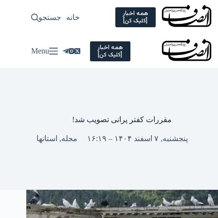
Ski
t
همه اخبار
خانه
جستجو
سیاسی
[کلیک کن]
conten
همه اخبار
Menu
[کلیک کن]
مقررات کفتر پرانی تصویب شد!
پنجشنبه, ۷ اسفند ۱۴۰۴ – ۱۶:۱۹
مجله
,
استانها