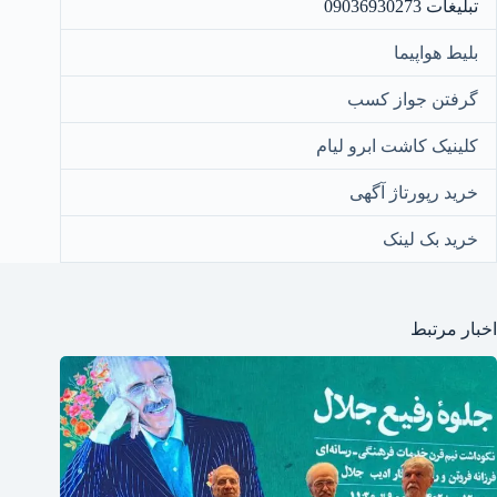
تبلیغات 09036930273
بلیط هواپیما
گرفتن جواز کسب
کلینیک کاشت ابرو لیام
خرید رپورتاژ آگهی
خرید بک لینک
اخبار مرتبط