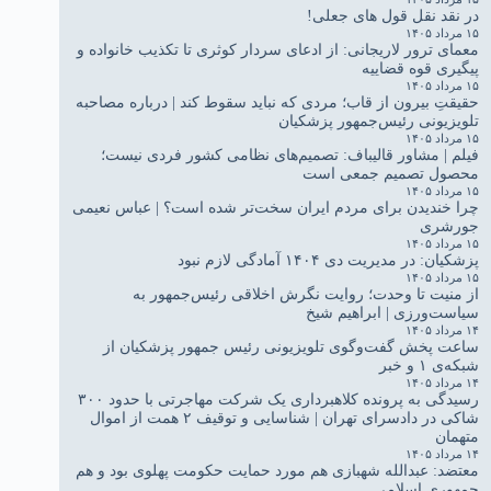
در نقد نقل قول های جعلی!
۱۵ مرداد ۱۴۰۵
معمای ترور لاریجانی: از ادعای سردار کوثری تا تکذیب خانواده و
پیگیری قوه قضاییه
۱۵ مرداد ۱۴۰۵
حقیقتِ بیرون از قاب؛ مردی که نباید سقوط کند | درباره مصاحبه
تلویزیونی رئیس‌جمهور پزشکیان
۱۵ مرداد ۱۴۰۵
فیلم | مشاور قالیباف: تصمیم‌های نظامی کشور فردی نیست؛
محصول تصمیم جمعی است
۱۵ مرداد ۱۴۰۵
چرا خندیدن برای مردم ایران سخت‌تر شده است؟ | عباس نعیمی
جورشری
۱۵ مرداد ۱۴۰۵
پزشکیان: در مدیریت دی ۱۴۰۴ آمادگی لازم نبود
۱۵ مرداد ۱۴۰۵
از منیت تا وحدت؛ روایت نگرش اخلاقی رئیس‌جمهور به
سیاست‌ورزی | ابراهیم شیخ
۱۴ مرداد ۱۴۰۵
ساعت پخش گفت‌وگوی تلویزیونی رئیس جمهور پزشکیان از
شبکه‌ی ۱ و خبر
۱۴ مرداد ۱۴۰۵
رسیدگی به پرونده کلاهبرداری یک شرکت مهاجرتی با حدود ۳۰۰
شاکی در دادسرای تهران | شناسایی و توقیف ۲ همت از اموال
متهمان
۱۴ مرداد ۱۴۰۵
معتضد: عبدالله شهبازی هم مورد حمایت حکومت پهلوی بود و هم
جمهوری اسلامی