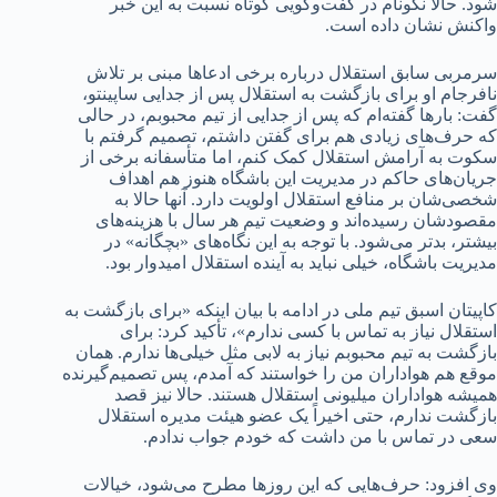
شود. حالا نکونام در گفت‌وگویی کوتاه نسبت به این خبر
واکنش نشان داده است.
سرمربی سابق استقلال درباره برخی ادعا‌ها مبنی بر تلاش
نافرجام او برای بازگشت به استقلال پس از جدایی ساپینتو،
گفت: بار‌ها گفته‌ام که پس از جدایی از تیم محبوبم، در حالی
که حرف‌های زیادی هم برای گفتن داشتم، تصمیم گرفتم با
سکوت به آرامش استقلال کمک کنم، اما متأسفانه برخی از
جریان‌های حاکم در مدیریت این باشگاه هنوز هم اهداف
شخصی‌شان بر منافع استقلال اولویت دارد. آنها حالا به
مقصودشان رسیده‌اند و وضعیت تیم هر سال با هزینه‌های
بیشتر، بدتر می‌شود. با توجه به این نگاه‌های «بچگانه» در
مدیریت باشگاه، خیلی نباید به آینده استقلال امیدوار بود.
کاپیتان اسبق تیم ملی در ادامه با بیان اینکه «برای بازگشت به
استقلال نیاز به تماس با کسی ندارم»، تأکید کرد: برای
بازگشت به تیم محبوبم نیاز به لابی مثل خیلی‌ها ندارم. همان
موقع هم هواداران من را خواستند که آمدم، پس تصمیم‌گیرنده
همیشه هواداران میلیونی استقلال هستند. حالا نیز قصد
بازگشت ندارم، حتی اخیراً یک عضو هیئت مدیره استقلال
سعی در تماس با من داشت که خودم جواب ندادم.
وی افزود: حرف‌هایی که این روز‌ها مطرح می‌شود، خیالات