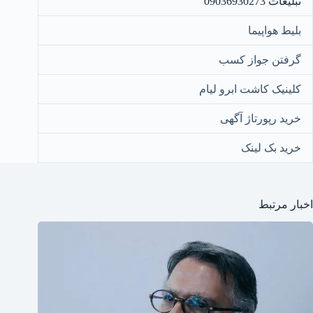
تبلیغات 09036930273
بلیط هواپیما
گرفتن جواز کسب
کلینیک کاشت ابرو لیام
خرید رپورتاژ آگهی
خرید بک لینک
اخبار مرتبط