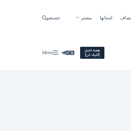
نصاف
استانها
بیشتر
جستجو
همه اخبار
Menu
[کلیک کن]