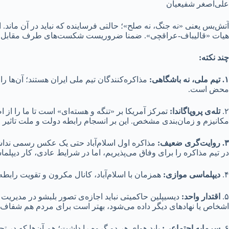
علی‌اصغر شفیعیان
آتش‌بس یعنی «نه جنگ، نه صلح»؛ حالتی فرساینده که نباید در آن ماند. 
هیات «قالیباف-عراقچی». ضمنا ضروریست شکست‌های طرف مقابل و دست
چند نکته:
۱.
تیم ملی، نه باشگاهی
:
مذاکره‌کنندگان تیم ملی ایران هستند؛ آن‌ها ر
محض است.
۲.
تله‌ی پروپاگاندا
:
تمرکز آمریکا بر «تنگه و هسته‌ای» است تا ما را از 
مکانیزم و زمان‌بندی مشخص. این بر انسجام رابطه دولت و ملت تاثیر 
۳. روایت‌گری ضعیف
:
مذاکره اول اسلام‌آباد حتی یک عکس رسمی نداش
در تیم مذاکره را برای وفاق می‌پذیریم، اما در شرایط عادی، کار دیپلماس
۴.
دیپلماسی موازی
:
همزمان با اسلام‌آباد، کانال مکرون و تقویت رابطه
۵.
اقتدار واحد:
دیسیپلین حاکمیتی نباید اجازه‌ی تصور بلبشو در مدیر
اشخاص یا نهادهای دیگر داده می‌شود، بهتر است برای مردم هم شفاف با
۶.
سرمایه اجتماعی
:
باید هوای هر دو گروه را داشت؛ هم آن‌ها که در تج