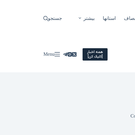
نصاف
استانها
بیشتر
جستجو
همه اخبار
Menu
[کلیک کن]