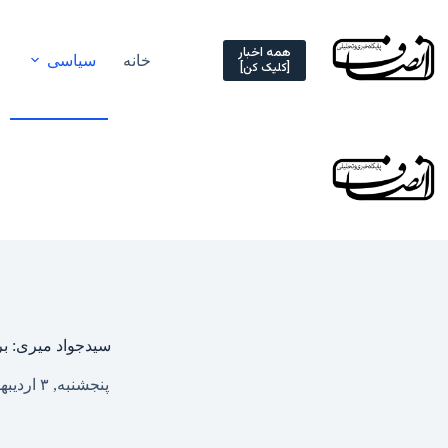
Ski
t
conten
همه اخبار
خانه
سیاسی
[کلیک کن]
سیدجواد میری: بر
پنجشنبه, ۳ اردیبهشت ۱۴۰۵ – ۰۸:۰۰