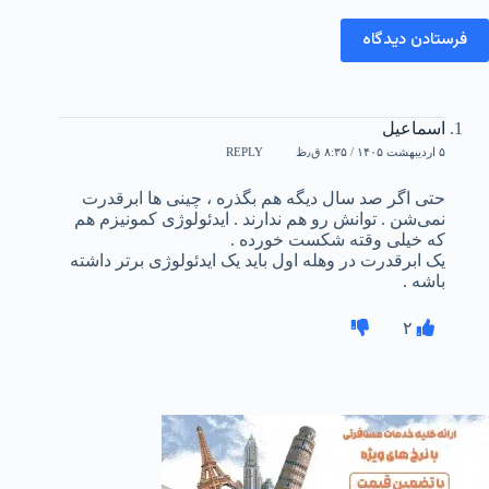
فرستادن دیدگاه
اسماعیل
۵ اردیبهشت ۱۴۰۵ / ۸:۳۵ ق٫ظ
REPLY
حتی اگر صد سال دیگه هم بگذره ، چینی ها ابرقدرت
نمی‌شن . توانش رو هم ندارند . ایدئولوژی کمونیزم هم
که خیلی وقته شکست خورده .
یک ابرقدرت در وهله اول باید یک ایدئولوژی برتر داشته
باشه .
۲