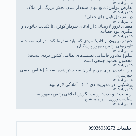
۱۵ مرداد ۱۴۰۵
تعارض قوانین؛ مانع پنهان سنددار شدن بخش بزرگی از املاک
۱۵ مرداد ۱۴۰۵
در نقد نقل قول های جعلی!
۱۵ مرداد ۱۴۰۵
معمای ترور لاریجانی: از ادعای سردار کوثری تا تکذیب خانواده و
پیگیری قوه قضاییه
۱۵ مرداد ۱۴۰۵
حقیقتِ بیرون از قاب؛ مردی که نباید سقوط کند | درباره مصاحبه
تلویزیونی رئیس‌جمهور پزشکیان
۱۵ مرداد ۱۴۰۵
فیلم | مشاور قالیباف: تصمیم‌های نظامی کشور فردی نیست؛
محصول تصمیم جمعی است
۱۵ مرداد ۱۴۰۵
چرا خندیدن برای مردم ایران سخت‌تر شده است؟ | عباس نعیمی
جورشری
۱۵ مرداد ۱۴۰۵
پزشکیان: در مدیریت دی ۱۴۰۴ آمادگی لازم نبود
۱۵ مرداد ۱۴۰۵
از منیت تا وحدت؛ روایت نگرش اخلاقی رئیس‌جمهور به
سیاست‌ورزی | ابراهیم شیخ
۱۴ مرداد ۱۴۰۵
تبلیغات 09036930273