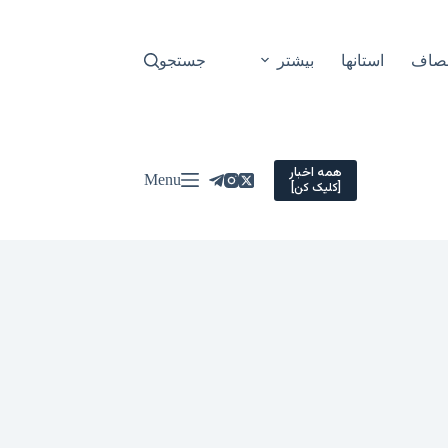
نصاف
استانها
بیشتر
جستجو
همه اخبار
Menu
[کلیک کن]