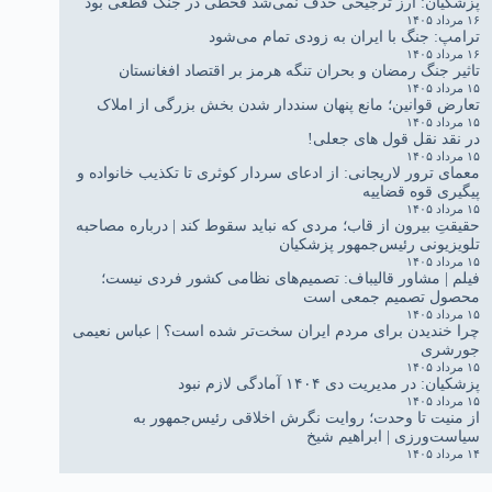
پزشکیان: ارز ترجیحی حذف نمی‌شد قحطی در جنگ قطعی بود
۱۶ مرداد ۱۴۰۵
ترامپ: جنگ با ایران به زودی تمام می‌شود
۱۶ مرداد ۱۴۰۵
تاثیر جنگ رمضان و بحران تنگه هرمز بر اقتصاد افغانستان
۱۵ مرداد ۱۴۰۵
تعارض قوانین؛ مانع پنهان سنددار شدن بخش بزرگی از املاک
۱۵ مرداد ۱۴۰۵
در نقد نقل قول های جعلی!
۱۵ مرداد ۱۴۰۵
معمای ترور لاریجانی: از ادعای سردار کوثری تا تکذیب خانواده و
پیگیری قوه قضاییه
۱۵ مرداد ۱۴۰۵
حقیقتِ بیرون از قاب؛ مردی که نباید سقوط کند | درباره مصاحبه
تلویزیونی رئیس‌جمهور پزشکیان
۱۵ مرداد ۱۴۰۵
فیلم | مشاور قالیباف: تصمیم‌های نظامی کشور فردی نیست؛
محصول تصمیم جمعی است
۱۵ مرداد ۱۴۰۵
چرا خندیدن برای مردم ایران سخت‌تر شده است؟ | عباس نعیمی
جورشری
۱۵ مرداد ۱۴۰۵
پزشکیان: در مدیریت دی ۱۴۰۴ آمادگی لازم نبود
۱۵ مرداد ۱۴۰۵
از منیت تا وحدت؛ روایت نگرش اخلاقی رئیس‌جمهور به
سیاست‌ورزی | ابراهیم شیخ
۱۴ مرداد ۱۴۰۵