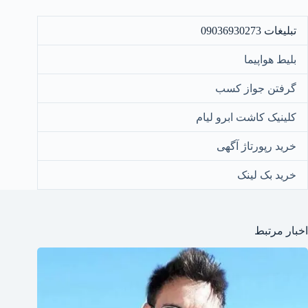
تبلیغات 09036930273
بلیط هواپیما
گرفتن جواز کسب
کلینیک کاشت ابرو لیام
خرید رپورتاژ آگهی
خرید بک لینک
اخبار مرتبط