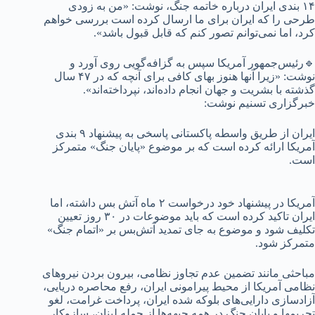
۱۴ بندی ایران درباره خاتمه جنگ، نوشت: «من به زودی
طرحی را که ایران برای ما ارسال کرده است بررسی خواهم
کرد، اما نمی‌توانم تصور کنم که قابل قبول باشد».
🔹رئیس‌جمهور آمریکا سپس به گزافه‌گویی روی آورد و
نوشت: «زیرا آنها هنوز بهای کافی برای آنچه که در ۴۷ سال
گذشته با بشریت و جهان انجام داده‌اند، نپرداخته‌اند».
خبرگزاری تسنیم نوشت:
ایران از طریق واسطه پاکستانی پاسخی به پیشنهاد ۹ بندی
آمریکا ارائه کرده است که بر موضوع «پایان جنگ» متمرکز
است.
آمریکا در پیشنهاد خود درخواست ۲ ماه آتش بس داشته، اما
ایران تاکید کرده است که باید موضوعات در ۳۰ روز تعیین
تکلیف شود و‌ موضوع به جای تمدید آتش‌بس بر «اتمام جنگ»
متمرکز شود.
مباحثی مانند تضمین عدم تجاوز نظامی، بیرون بردن نیروهای
نظامی آمریکا از محیط پیرامونی ایران، رفع محاصره دریایی،
آزادسازی دارایی‌های بلوکه شده ایران، پرداخت غرامت، لغو
تحریمها و پایان جنگ در همه جبهه‌ها از جمله لبنان، سازوکار