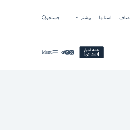
نصاف
استانها
بیشتر
جستجو
همه اخبار
Menu
[کلیک کن]