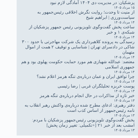
پزشکیان: در مدیریت دی ۱۴۰۴ آمادگی لازم نبود
۱۵ مرداد ۱۴۰۵
از منیت تا وحدت؛ روایت نگرش اخلاقی رئیس‌جمهور به
سیاست‌ورزی | ابراهیم شیخ
۱۴ مرداد ۱۴۰۵
ساعت پخش گفت‌وگوی تلویزیونی رئیس جمهور پزشکیان از
شبکه‌ی ۱ و خبر
۱۴ مرداد ۱۴۰۵
رسیدگی به پرونده کلاهبرداری یک شرکت مهاجرتی با حدود ۳۰۰
شاکی در دادسرای تهران | شناسایی و توقیف ۲ همت از اموال
متهمان
۱۴ مرداد ۱۴۰۵
معتضد: عبدالله شهبازی هم مورد حمایت حکومت پهلوی بود و هم
جمهوری اسلامی
۱۴ مرداد ۱۴۰۵
چرا توافق ایران و عمان درباره‌ی تنگه هرمز اعلام نشد؟
۱۴ مرداد ۱۴۰۵
پوست خربزه تحلیلگران غربی | رضا رئیسی
۱۳ مرداد ۱۴۰۵
خبر تازه از مذاکرات در حال انجام درباره‌ی تنگه هرمز
۱۳ مرداد ۱۴۰۵
دفتر رهبری: ادعای مطرح شده درباره‌ی واکنش رهبر انقلاب به
نامه رئیس‌جمهور از اساس کذب است
۱۳ مرداد ۱۴۰۵
پخش گفت‌وگوی تلویزیونی رئیس‌جمهور پزشکیان با مردم:
امشب بعد از خبر ۲۱ [+تکمیلی: تغییر زمان پخش]
۱۳ مرداد ۱۴۰۵