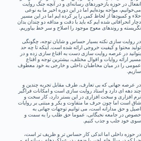
انفعال در حوزه بازخوردهای رسانه‌ای و در آنچه جنگ روایت
می‌خوانیم، مواجه بوده‌ایم اما در این دوره اخیر ما به نوعی
خلاء و کمبودها از لحاظ کمی را پر کرده ایم اما در این مسیر
دچار انحرافاتی شده ایم که باید با دقت و مداقه دو چندان بدان
نگریسته و روندهای معوج موجود را اصلاح و سر خط بیاوریم.
در روایت سازی نکته بسیار حساس و شایان توجه، چگونگی
تولید محتوا و کیفیت خروجی ارائه شده است. اینکه تا چه حد
بتوانید در عرصه روایت سازی دست به اقناع سازی زده و در
مسیر ارائه روایات و اقوال مختلف، بیشترین توجه و اقناع
عمومی را در میان مخاطبان داخلی و خارجی به خود معطوف
سازیم.
در عرصه جهانی که بی تعارف، طرف مقابل تجربه چندین و
چند دهه ای دارد و استاد روایت سازی است و امکانات فراگیر
نرم افزاری و سخت افزاری در این بستر دارد، کار سخت و
شاق است اما چون حرف ما متفاوت و بکر و مبتنی بر روایات
اصیل و حق مدارانه است، می توانیم توجهات جهانی به
خصوص در جامعه نخبگانی، عموما حق طلب را به سمت و
سوی خود جلب و جذب کنیم.
در حوزه داخلی اما اندکی کار حساس تر و ظریف تر است،
چرا که در سال‌های اخیر با ضعف در عملکردهای رسانه ای و