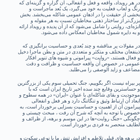
در هر رویداد، واقعه و فعل و انفعالی، آن گزاره و گزینه‌ای که
رنگ و لعاب فعلیت به خود می‌گیرد، یک بُعد ماجراست و
بخشی از حقیقت را در اذهان عمومی شاکله می‌بخشد. بخش
بزرگ‌تر از ساختار ذهنی مخاطبان نسبت به هر مقوله و
ابژه‌ای، روایتی را شامل می‌شود که از آن پدیده و رویداد ارائه
و به دایره شمول مخاطبان امعکاس داده می‌شود.
در مقولات پر مناقشه و چند بُعدی و حساسیت برانگیزی که
ذینفعان مختلف و متکثر و متعددی در متن و بطن ماجرا دخیل
و فعال هستند، «روایت» پیرامونی و شیوه های تنویر افکار
عمومی در خصوص آن واقعه حساسیت و ظرافت و دقت
مضاعف و زاید الوصفی را می‌طلبد.
پر بیراه نیست اگر بگوییم، جنگ تحمیلی سوم یکی از بزرگترین
و حساسترین وقایع چند سده اخیر تاریخ ایران است که با
موجودیت و بقای شاکله‌ای با عنوان «ایران» در همه سطوح و
ابعاد آن ارتباط وثیق و تنگاتنگ دارد و هر فعل و انفعالی
پیرامون آن از اهمیت و حساسیت بسزایی برخوردار است، به
خصوص با توجه به آنچه که شرح آن رفت ، مبحث چیستی و
چگونگی «جنگ روایت»ها در این موسم و برهه، از ظرائف و
لطایف منحصر به فردی برخوردار است.
در برهه های قبلی تلاطم و افزایش تنش ما با نوعی سکوت و