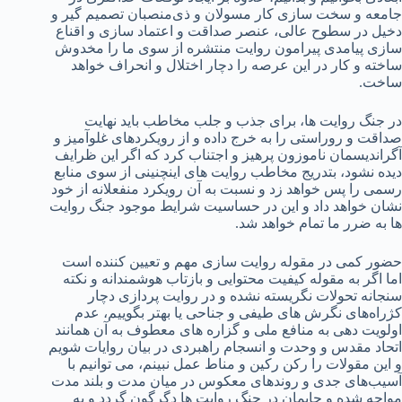
جامعه و سخت سازی کار مسولان و ذی‌منصبان تصمیم گیر و
دخیل در سطوح عالی، عنصر صداقت و اعتماد سازی و اقناع
سازی پیامدی پیرامون روایت منتشره از سوی ما را مخدوش
ساخته و کار در این عرصه را دچار اختلال و انحراف خواهد
ساخت.
در جنگ روایت ها، برای جذب و جلب مخاطب باید نهایت
صداقت و روراستی را به خرج داده و از رویکردهای غلوآمیز و
آگراندیسمان ناموزون پرهیز و اجتناب کرد که اگر این ظرایف
دیده نشود، بتدریج مخاطب روایت های اینچنینی از سوی منابع
رسمی را پس خواهد زد و نسبت به آن رویکرد منفعلانه از خود
نشان خواهد داد و این در حساسیت شرایط موجود جنگ روایت
ها به ضرر ما تمام خواهد شد.
حضور کمی در مقوله روایت سازی مهم و تعیین کننده است
اما اگر به مقوله کیفیت محتوایی و بازتاب هوشمندانه و نکته
سنجانه تحولات نگریسته نشده و در روایت پردازی دچار
کژراه‌های نگرش های طیفی و جناحی یا بهتر بگوییم، عدم
اولویت دهی به منافع ملی و گزاره های معطوف به آن همانند
اتحاد مقدس و وحدت و انسجام راهبردی در بیان روایات شویم
و این مقولات را رکن رکین و مناط عمل نبینم، می توانیم با
آسیب‌های جدی و روندهای معکوس در میان مدت و بلند مدت
مواجه شده و جایمان در جنگ روایت ها دگرگون گردد و به