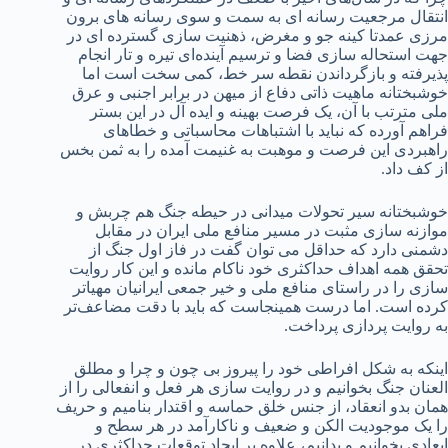
انتقال مرجعیت رسانه ای به سمت و سوی رسانه های برون
مرزی عمدتا کینه جو و مغرض، ذهنیت سازی گسترده ای در
جهت استحاله سازی فضا و ترسیم آینده‌ای تیره و تار انجام
پذیرفته و بازگرداندن نقطه سر خط، کمی سخت است اما
خوشبختانه ماهیت ذاتی دفاع از میهن در برابر اجنبی و عرق
ملی مترتب با آن، یک فرصت بهینه و ایده آل در این بستر
فراهم آورده که نباید با اشتباهات محاسباتی و خطاهای
راهبردی این فرصت و موهبت به غنیمت آمده را به ثمن بخس
از کف داد.
خوشبختانه سیر تحولات میدانی در حیطه جنگ هم چربش و
موازنه سازی مثبت در مسیر منافع ملی ایران در مقابل
دشمنی دارد که حداقل می توان گفت در فاز اول جنگ از
تحقق همه اهداف حداکثری خود ناکام مانده و این کار روایت
سازی را در راستای منافع ملی و خیر جمعی ایرانیان مهیاتر
کرده است. اما درست همینجاست که باید با دقت مضاعف‌تر
به روایت پردازی پرداخت.
اینکه به شکل افراطی خود را پیروز بی چون و چرا و مطلق
العنان جنگ بخوانیم و در روایت سازی هر فعل و انفعالی را از
همان بدو انعقاد، از جنس خلق حماسه و اقتدار بنامیم و حریف
را یک موجودیت الکن و ضعیف و ناکارآمد در هر سطح و
ابعادی بخوانیم و بدانیم، علاوه بر ایجاد توقعات حداکثری در