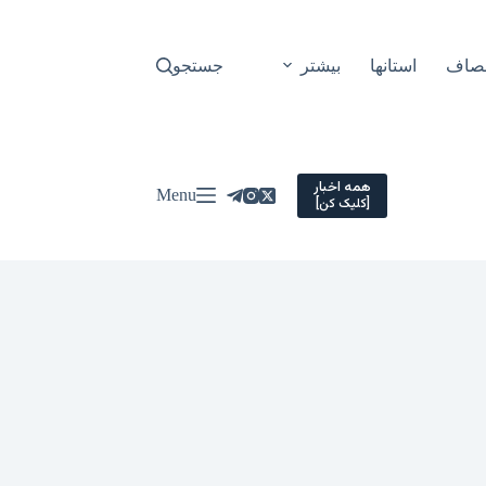
نصاف
استانها
بیشتر
جستجو
همه اخبار
Menu
[کلیک کن]