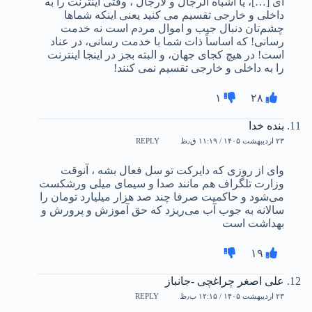
ای […]، یا اشباه الرجال و لارجال ، وقتی اینترنت را به
داخلی و خارجی تقسیم می کنید یعنی اینکه شماها
چشم‌تان دنبال جیب و اموال مردم است نه خدمت
رسانی! که اساساً ذات شما با خدمت رسانی، در عناد
است! در هیچ کجای جهان، و البته بجز در اینجا اینترنت
را به داخلی و خارجی تقسیم نمی کنند!
۱
۲۸
بنده خدا
۲۳ اردیبهشت ۱۴۰۵ / ۱۱:۱۹ ق٫ظ
REPLY
وای از روزی که دایرکت تو سل فعال بشه ، آنوقت
وزارت تلگراف هم مانند صدا و سیمای میلی ورشکست
می‌شود و حاکمیت صرفا چند صد هزار میلیارد تومان را
سالانه به جوب آب می‌ریزد که حق آموزش و پرورش و
بهداشت است
۱۹
علی اصغر چراغچی -جانباز
۲۳ اردیبهشت ۱۴۰۵ / ۱۲:۱۵ ب٫ظ
REPLY