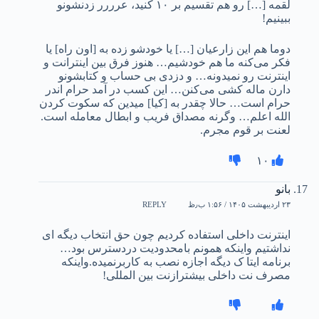
لقمه […] رو هم تقسیم بر ۱۰ کنید، عرررر زدنشونو
ببینیم!
دوما هم این زارعیان […] یا خودشو زده به [اون راه] یا
فکر می‌کنه ما هم خودشیم… هنوز فرق بین اینترانت و
اینترنت رو نمیدونه‌… و دزدی بی حساب و کتابشونو
دارن ماله کشی می‌کنن… این کسب در آمد حرام اندر
حرام است… حالا چقدر به [کیا] میدین که سکوت کردن
الله اعلم… وگرنه مصداق فریب و ابطال معامله است.
لعنت بر قوم مجرم.
۱۰
بانو
۲۳ اردیبهشت ۱۴۰۵ / ۱:۵۶ ب٫ظ
REPLY
اینترنت داخلی استفاده کردیم چون حق انتخاب دیگه ای
نداشتیم واینکه همونم بامحدودیت دردسترس بود…
برنامه ایتا ک دیگه اجازه نصب به کاربرنمیده.واینکه
مصرف نت داخلی بیشترازنت بین المللی!