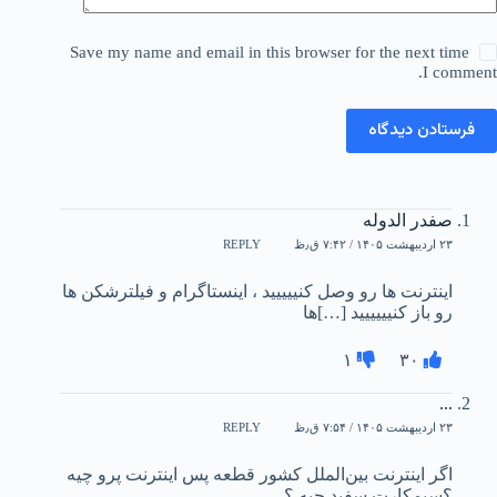
Save my name and email in this browser for the next time
I comment.
فرستادن دیدگاه
صفدر الدوله
۲۳ اردیبهشت ۱۴۰۵ / ۷:۴۲ ق٫ظ
REPLY
اینترنت ها رو وصل کنییییید ، اینستاگرام و فیلترشکن ها
رو باز کنیییییید […]ها
۱
۳۰
...
۲۳ اردیبهشت ۱۴۰۵ / ۷:۵۴ ق٫ظ
REPLY
اگر اینترنت بین‌الملل کشور قطعه پس اینترنت پرو چیه
؟سیمکارت سفید چیه ؟