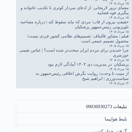
۱۵ مرداد ۱۴۰۵
معمای ترور لاریجانی: از ادعای سردار کوثری تا تکذیب خانواده و
پیگیری قوه قضاییه
۱۵ مرداد ۱۴۰۵
حقیقتِ بیرون از قاب؛ مردی که نباید سقوط کند | درباره مصاحبه
تلویزیونی رئیس‌جمهور پزشکیان
۱۵ مرداد ۱۴۰۵
فیلم | مشاور قالیباف: تصمیم‌های نظامی کشور فردی نیست؛
محصول تصمیم جمعی است
۱۵ مرداد ۱۴۰۵
چرا خندیدن برای مردم ایران سخت‌تر شده است؟ | عباس نعیمی
جورشری
۱۵ مرداد ۱۴۰۵
پزشکیان: در مدیریت دی ۱۴۰۴ آمادگی لازم نبود
۱۵ مرداد ۱۴۰۵
از منیت تا وحدت؛ روایت نگرش اخلاقی رئیس‌جمهور به
سیاست‌ورزی | ابراهیم شیخ
۱۴ مرداد ۱۴۰۵
تبلیغات 09036930273
بلیط هواپیما
گرفتن جواز کسب