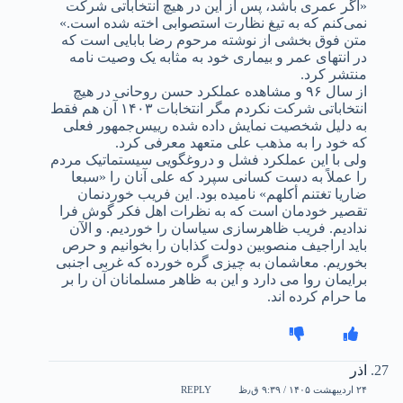
«اگر عمری باشد، پس از این در هیچ انتخاباتی شرکت
نمی‌کنم که به تیغ نظارت استصوابی اخته شده است.»
متن فوق بخشی از نوشته مرحوم رضا بابایی است که
در انتهای عمر و بیماری خود به مثابه یک وصیت نامه
منتشر کرد.
از سال ۹۶ و مشاهده عملکرد حسن روحانی در هیچ
انتخاباتی شرکت نکردم مگر انتخابات ۱۴۰۳ آن هم فقط
به دلیل شخصیت نمایش داده شده رییس‌جمهور فعلی
که خود را به مذهب علی متعهد معرفی کرد.
ولی با این عملکرد فشل و دروغگویی سیستماتیک مردم
را عملاً به دست کسانی سپرد که علی آنان را «سبعا
ضاریا تغتنم أکلهم» نامیده بود. این فریب خوردنمان
تقصیر خودمان است که به نظرات اهل فکر گوش فرا
ندادیم. فریب ظاهرسازی سیاسان را خوردیم. و الآن
باید اراجیف منصوبین دولت کذابان را بخوانیم و حرص
بخوریم. معاشمان به چیزی گره خورده که غربی اجنبی
برایمان روا می دارد و این به ظاهر مسلمانان آن را بر
ما حرام کرده اند.
اذر
۲۴ اردیبهشت ۱۴۰۵ / ۹:۳۹ ق٫ظ
REPLY