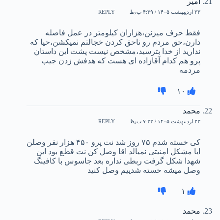
امیر
۲۳ اردیبهشت ۱۴۰۵ / ۴:۳۹ ب٫ظ
REPLY
فقط حرف میزنن،هزاران کیلومتر در عمل فاصله
دارن،حق مردم رو ناحق کردن خجالتم نمیکشن،حیا که
ندارید از خدا بترسید،مشخص نیست پشت این داستان
پرو هم کدام آقازاده ای هست که هدفش زدن جیب
مردمه
۱۰
محمد
۲۳ اردیبهشت ۱۴۰۵ / ۷:۳۳ ب٫ظ
REPLY
کی خسته شدم ۷۵ روز شد نت پرو ۴۵۰ هزار نفر وصلن
ایا مشکل امنیتی نمیالد اقا وصل کن نت قطع بود این
شهدا شکل گرفت ربطی نداره بعد جاسوس با کافینگ
وصل میشه خسته شدییم وصل کنید
۱
محمد