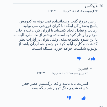
هیچکس
۲۳ اردیبهشت ۱۴۰۵ / ۳:۰۸ ب٫ظ
REPLY
از بس دروغ گفت و پیچاند،آدم نمی دونه به کدومش
پاسخ بده.در کل اینکه؛ با گران فروشی نمی توانید
زقابت و تعادل ایجاد کنید.باید با ارزان کردن نت داخلی
مردم را وادار کنید به استفاده بیشتر از نت ملی. البته نه
با این شیوه یکطرفه.مثلا، وقتی نتوان در آپارات نظر
گذاشت و کلیپ آپلود کرد،هر چقدر هم ارزان باشد از
یوتیوپ شکست خواهد خورد. مسئله اینست.
۸
نسرین
۲۴ اردیبهشت ۱۴۰۵ / ۱۲:۱۰ ب٫ظ
REPLY
اینترنت باید باشه واقعا برگشتیم عصر حجر
خسته شدیم جنگ تموم شد دیگه بسه.