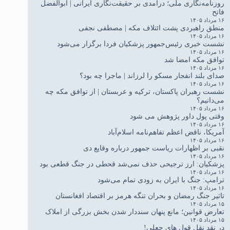
روزنامه‌نگاری ملی؛ درآمدی بر حقیقت‌نگاری ایرانی | ابوالفضل
فاتح
۱۶ مرداد ۱۴۰۵
منطق راهبردی پشت ائتلاف مکه | مصطفی نجفی
۱۶ مرداد ۱۴۰۵
نشست خبری رئیس‌جمهور پزشکیان فردا برگزار می‌شود
۱۶ مرداد ۱۴۰۵
توافق مکه امضا شد
۱۶ مرداد ۱۴۰۵
صدای بلند انفجار مسکو را لرزاند | ماجرا چه بود؟
۱۶ مرداد ۱۴۰۵
نشست رهبران پاکستان، ترکیه و عربستان | از توافق مکه چه
می‌دانیم؟
۱۶ مرداد ۱۴۰۵
وقتی پول داور پژوهش می شود
۱۶ مرداد ۱۴۰۵
آمریکا، ناقض اعظم تفاهم‌نامه اسلام‌آباد
۱۶ مرداد ۱۴۰۵
نقبی بر اظهارات ریاست جمهور درباره وقایع دی
۱۶ مرداد ۱۴۰۵
پزشکیان: ارز ترجیحی حذف نمی‌شد قحطی در جنگ قطعی بود
۱۶ مرداد ۱۴۰۵
ترامپ: جنگ با ایران به زودی تمام می‌شود
۱۶ مرداد ۱۴۰۵
تاثیر جنگ رمضان و بحران تنگه هرمز بر اقتصاد افغانستان
۱۵ مرداد ۱۴۰۵
تعارض قوانین؛ مانع پنهان سنددار شدن بخش بزرگی از املاک
۱۵ مرداد ۱۴۰۵
در نقد نقل قول های جعلی!