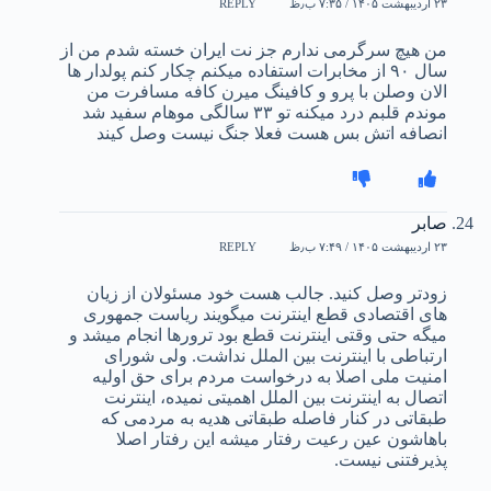
۲۳ اردیبهشت ۱۴۰۵ / ۷:۳۵ ب٫ظ
REPLY
من هیچ سرگرمی ندارم جز نت ایران خسته شدم من از
سال ۹۰ از مخابرات استفاده میکنم چکار کنم پولدار ها
الان وصلن با پرو و کافینگ میرن کافه مسافرت من
موندم قلبم درد میکنه تو ۳۳ سالگی موهام سفید شد
انصافه اتش بس هست فعلا جنگ نیست وصل کیند
صابر
۲۳ اردیبهشت ۱۴۰۵ / ۷:۴۹ ب٫ظ
REPLY
زودتر وصل کنید. جالب هست خود مسئولان از زیان
های اقتصادی قطع اینترنت میگویند ریاست جمهوری
میگه حتی وقتی اینترنت قطع بود ترورها انجام میشد و
ارتباطی با اینترنت بین الملل نداشت. ولی شورای
امنیت ملی اصلا به درخواست مردم برای حق اولیه
اتصال به اینترنت بین الملل اهمیتی نمیده، اینترنت
طبقاتی در کنار فاصله طبقاتی هدیه به مردمی که
باهاشون عین رعیت رفتار میشه این رفتار اصلا
پذیرفتنی نیست.