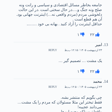
جامعه بخاطر مسائل اقتصادی و سیاسی و رانت ونه
صلح ونه جنگ و….در حال سختی است .در این حالت
دلخوشی مردم (مردم واقعی نه…) اینترنت جهانی بود.
آن هم قطع است .
حداقل اینترنت را آزاد کنید . بهانه بی خود ……..
۱
۲۲
امیر
۲۳ اردیبهشت ۱۴۰۵ / ۱۲:۱۵ ب٫ظ
REPLY
یک مشت … تصمیم گیر …
۱
۲۲
محمد
۲۳ اردیبهشت ۱۴۰۵ / ۱۲:۵۰ ب٫ظ
REPLY
چی بگویم که منتشر بشه.
فقط تبختر این مثلا مسئولان که مردم را یک مشت…
می‌دانند عجیبه!
واقعا ترسناکه وجود این‌ها