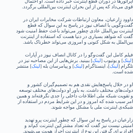
اپراتورها در دوران قطع اینترنت خبر داده است. او احتمال
قوی می‌داد که پس از این بحران اینترنت بین‌المللی برگردد.
داوود زارعیان، معاون ارتباطات شرکت مخابرات ایران در
گفت‌وگویی با انصاف نیوز در پاسخ به این سوال که قطع
اینترنت بین‌الملل عادی چطور می‌تواند باعث حفظ امنیت شود
گفت که شواهد بسیاری در دنیا هست که استفاده از اینترنت
بین‌الملل به شکل کنونی و امروزی می‌تواند خطرناک باشد.
فیلم کامل این گفت‌وگو را در کانال انصاف نیوز در آپارات
[
لینک
] و یوتیوب [
لینک
] ببینید. برش‌هایی از این مصاحبه نیز در
تلگرام [
لینک
]، اینستاگرام [
لینک
] و پیامرسان بله [
لینک
] منتشر
شده است.
او در خلال پاسخ‌هایش نقدی هم به تصمیم‌گیران کشور و
دولت‌های مختلف داشت. به باور او دولت‌های مختلف توسعه
و تقویت شبکه ملی اطلاعات داخلی را جدی نگرفته‌اند و همین
امر سبب شده که امروز و در این شرایط مردم در استفاده از
شبکه‌ی اینترنت ملی با مشکل مواجه شوند.
زارعیان در پاسخ به این سوال که چطور اینترنت پرو تهدید
امنیتی نیست نیز گفت که تعداد مشترکین اینترنت کم‌اند و
افراد برای گرفتن این نوع از اینترنت احراز هویت می‌شوند.