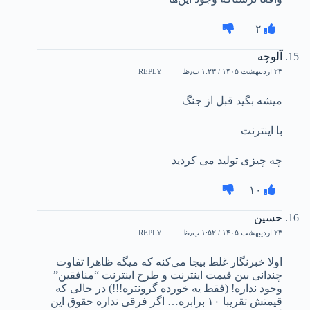
۲
آلوچه
۲۳ اردیبهشت ۱۴۰۵ / ۱:۲۳ ب٫ظ
REPLY
میشه بگید قبل از جنگ
با اینترنت
چه چیزی تولید می کردید
۱۰
حسین
۲۳ اردیبهشت ۱۴۰۵ / ۱:۵۲ ب٫ظ
REPLY
اولا خبرنگار غلط بیجا می‌کنه که میگه ظاهرا تفاوت
چندانی بین قیمت اینترنت و طرح اینترنت “منافقین”
وجود نداره! (فقط یه خورده گرونتره!!!) در حالی که
قیمتش تقریبا ۱۰ برابره… اگر فرقی نداره حقوق این