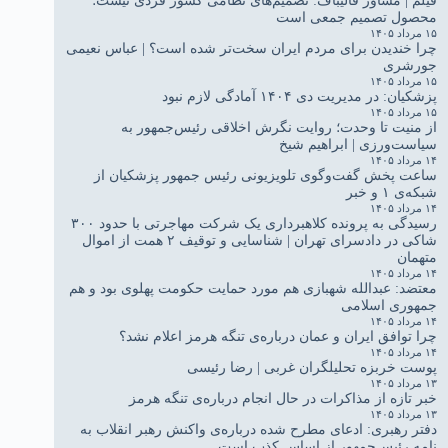
فیلم | مشاور قالیباف: تصمیم‌های نظامی کشور فردی نیست؛
محصول تصمیم جمعی است
۱۵ مرداد ۱۴۰۵
چرا خندیدن برای مردم ایران سخت‌تر شده است؟ | عباس نعیمی
جورشری
۱۵ مرداد ۱۴۰۵
پزشکیان: در مدیریت دی ۱۴۰۴ آمادگی لازم نبود
۱۵ مرداد ۱۴۰۵
از منیت تا وحدت؛ روایت نگرش اخلاقی رئیس‌جمهور به
سیاست‌ورزی | ابراهیم شیخ
۱۴ مرداد ۱۴۰۵
ساعت پخش گفت‌وگوی تلویزیونی رئیس جمهور پزشکیان از
شبکه‌ی ۱ و خبر
۱۴ مرداد ۱۴۰۵
رسیدگی به پرونده کلاهبرداری یک شرکت مهاجرتی با حدود ۳۰۰
شاکی در دادسرای تهران | شناسایی و توقیف ۲ همت از اموال
متهمان
۱۴ مرداد ۱۴۰۵
معتضد: عبدالله شهبازی هم مورد حمایت حکومت پهلوی بود و هم
جمهوری اسلامی
۱۴ مرداد ۱۴۰۵
چرا توافق ایران و عمان درباره‌ی تنگه هرمز اعلام نشد؟
۱۴ مرداد ۱۴۰۵
پوست خربزه تحلیلگران غربی | رضا رئیسی
۱۳ مرداد ۱۴۰۵
خبر تازه از مذاکرات در حال انجام درباره‌ی تنگه هرمز
۱۳ مرداد ۱۴۰۵
دفتر رهبری: ادعای مطرح شده درباره‌ی واکنش رهبر انقلاب به
نامه رئیس‌جمهور از اساس کذب است