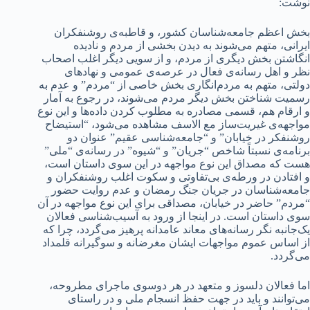
نوشت:
بخش اعظم جامعه‌شناسان کشور، و قاطبه‌ی روشنفکران
ایرانی، متهم می‌شوند به دیدن بخشی از مردم و نادیده
انگاشتن بخش دیگری از مردم، و از سویی دیگر اغلب اصحاب
نظر و اهل رسانه‌‌‌ی فعال در عرصه‌‌ی عمومی و نهادهای
دولتی، متهم به مردم‌انگاری بخش خاصی از “مردم” و عدم به
رسمیت شناختن بخش دیگر مردم می‌شوند، در رجوع به آمار
و ارقام هم، قسمی مصادره به مطلوب کردن داده‌ها و این نوع
مواجهه‌ی غیریت‌ساز مع الاسف مشاهده می‌شود، “استیضاح
روشنفکر در خیابان” و “جامعه‌شناسی عقیم” عنوان دو
برنامه‌ی نسبتاً شاخص “جریان” و “شیوه” در رسانه‌ی “ملی”
هست که مصداق این نوع مواجهه در این سوی داستان است،
و افتادن در ورطه‌ی بی‌تفاوتی و سکوت اغلب روشنفکران و
جامعه‌شناسان در جریان جنگ رمضان و عدم روایت حضور
“مردم” حاضر در خیابان، مصداقی برای این نوع مواجهه در آن
سوی داستان است. در اینجا از ورود به آسیب‌شناسی فعالان
یک‌جانبه نگر رسانه‌های معاند عامدانه پرهیز می‌گردد، چرا که
از اساس عموم مواجهات ایشان مغرضانه و سوگیرانه قلمداد
می‌گردد.
اما فعالان دلسوز و متعهد در هر دوسوی ماجرای مطروحه،
می‌توانند و باید در جهت حفظ انسجام ملی و در راستای