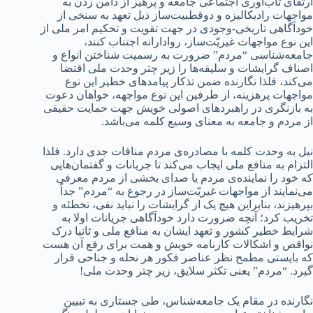
ارتقای تاب‌آوری اجتماعی جامعه و پرهیز از دامن زدن به
مواجهات رادیکالیزه و دوقطبیت‌ساز ذیل تعهد به سنخی از
خودآگاهی تاریخی-وجودی در جهت تقویت و تحکیم امر ملی از
این نوع مواجهات غیریّت‌ساز، روادارانه اجتناب کنند،
جامعه‌شناسی “مردم” ضرورت به رسمیت شناختن انواع و
اصناف گرایشات و سلیقه‌ها را زیر چتر وحدت ملی اقتضا
می‌کند، فلذا نگارنده ضمن تذکار پیامدهای خطیر این نوع
مواجهات پرهزینه، از طرفین این نوع مواجهه، خواهان دعوت
به بازنگری در راهبردهای اصولی خویش جهت حمایت حقیقی
از مردم و جامعه به معنای وسیع کلمه می‌باشد‌.
نیل به وحدت کلمه با مصادره‌ی مردم منافات جدی دارد‌. فلذا
التزام به منافع ملی ایجاب می‌کند تا جریانات و گفتمان‌هایی
که خود را نماینده‌ی مردم یا صدای بخشی از مردم معرفی
می‌نمایند از مواجهات غیریّت‌ساز در رجوع به “مردم” جداً
بپرهیزند، بنابراین هیچ یک از گرایشات را نباید نفی، تخطئه و
تخریب کرد؛ آنچه ضرورت دارد خودآگاهی جریانات اولا به
شرایط خطیر کشور و تعهد ایشان به منافع ملی و ثانیا درک
نواقص و اشکالات کارنامه خویش و همت برای رفع آن هست
که بایستی مطمح نظر عناصر فکور هر نحله و جناحی قرار
گیرد. “مردم” یعنی تکثر سلایق، زیر چتر وحدت ملی!
نگارنده در مقام یک جامعه‌شناس، طی جستاری به تبیین