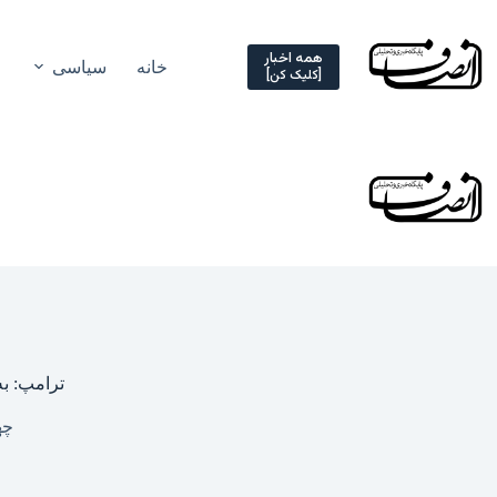
Ski
t
conten
همه اخبار
خانه
سیاسی
[کلیک کن]
ترامپ: به
چهارشن