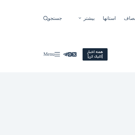
نصاف
استانها
بیشتر
جستجو
همه اخبار
Menu
[کلیک کن]