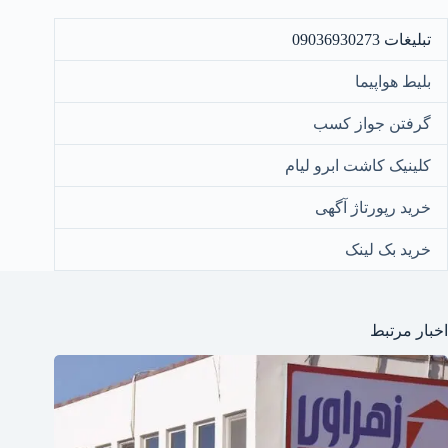
تبلیغات 09036930273
بلیط هواپیما
گرفتن جواز کسب
کلینیک کاشت ابرو لیام
خرید رپورتاژ آگهی
خرید بک لینک
اخبار مرتبط