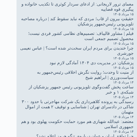
معمای ترور لاریجانی: از ادعای سردار کوثری تا تکذیب خانواده و
پیگیری قوه قضاییه
۱۵ مرداد ۱۴۰۵
حقیقتِ بیرون از قاب؛ مردی که نباید سقوط کند | درباره مصاحبه
تلویزیونی رئیس‌جمهور پزشکیان
۱۵ مرداد ۱۴۰۵
فیلم | مشاور قالیباف: تصمیم‌های نظامی کشور فردی نیست؛
محصول تصمیم جمعی است
۱۵ مرداد ۱۴۰۵
چرا خندیدن برای مردم ایران سخت‌تر شده است؟ | عباس نعیمی
جورشری
۱۵ مرداد ۱۴۰۵
پزشکیان: در مدیریت دی ۱۴۰۴ آمادگی لازم نبود
۱۵ مرداد ۱۴۰۵
از منیت تا وحدت؛ روایت نگرش اخلاقی رئیس‌جمهور به
سیاست‌ورزی | ابراهیم شیخ
۱۴ مرداد ۱۴۰۵
ساعت پخش گفت‌وگوی تلویزیونی رئیس جمهور پزشکیان از
شبکه‌ی ۱ و خبر
۱۴ مرداد ۱۴۰۵
رسیدگی به پرونده کلاهبرداری یک شرکت مهاجرتی با حدود ۳۰۰
شاکی در دادسرای تهران | شناسایی و توقیف ۲ همت از اموال
متهمان
۱۴ مرداد ۱۴۰۵
معتضد: عبدالله شهبازی هم مورد حمایت حکومت پهلوی بود و هم
جمهوری اسلامی
۱۴ مرداد ۱۴۰۵
چرا توافق ایران و عمان درباره‌ی تنگه هرمز اعلام نشد؟