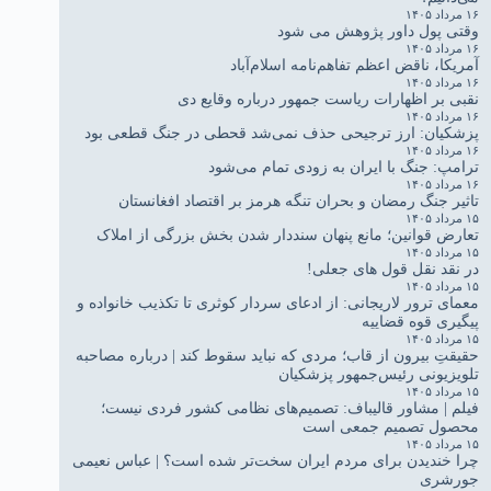
۱۶ مرداد ۱۴۰۵
وقتی پول داور پژوهش می شود
۱۶ مرداد ۱۴۰۵
آمریکا، ناقض اعظم تفاهم‌نامه اسلام‌آباد
۱۶ مرداد ۱۴۰۵
نقبی بر اظهارات ریاست جمهور درباره وقایع دی
۱۶ مرداد ۱۴۰۵
پزشکیان: ارز ترجیحی حذف نمی‌شد قحطی در جنگ قطعی بود
۱۶ مرداد ۱۴۰۵
ترامپ: جنگ با ایران به زودی تمام می‌شود
۱۶ مرداد ۱۴۰۵
تاثیر جنگ رمضان و بحران تنگه هرمز بر اقتصاد افغانستان
۱۵ مرداد ۱۴۰۵
تعارض قوانین؛ مانع پنهان سنددار شدن بخش بزرگی از املاک
۱۵ مرداد ۱۴۰۵
در نقد نقل قول های جعلی!
۱۵ مرداد ۱۴۰۵
معمای ترور لاریجانی: از ادعای سردار کوثری تا تکذیب خانواده و
پیگیری قوه قضاییه
۱۵ مرداد ۱۴۰۵
حقیقتِ بیرون از قاب؛ مردی که نباید سقوط کند | درباره مصاحبه
تلویزیونی رئیس‌جمهور پزشکیان
۱۵ مرداد ۱۴۰۵
فیلم | مشاور قالیباف: تصمیم‌های نظامی کشور فردی نیست؛
محصول تصمیم جمعی است
۱۵ مرداد ۱۴۰۵
چرا خندیدن برای مردم ایران سخت‌تر شده است؟ | عباس نعیمی
جورشری